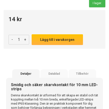
I lager.
14 kr
-
+
Lägg till i varukorgen
Detaljer
Datablad
Tillbehör
Smidig och säker skarvkontakt för 10 mm LED-
strips
Denna skarvkontakt är utformad för att skapa en stabil och tät
koppling mellan två 10 mm breda, enkelfärgade LED-strips
med IP65-klassning. Den är en praktisk komponent för dig
som behöver förlänga belysningen i verkstaden eller hemmet