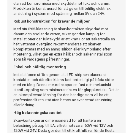
utan att kompromissa med skyddet mot fukt och damm.
Produkten är konstruerad för att ge en tillförlitlig elektrisk
anslutning i system med spänning mellan 5V och 24V.
Robust konstruktion för krävande miljöer
Med sin IP65-klassning är skarvkontakten skyddad mot
damm och spolande vatten, vilket gör den lämplig för
installationer där fuktskydd är ett krav. För att säkerställa en
helt vattentät övergång rekommenderas att skarven
kompletteras med en aning silikon eller krympslang efter
montering, vilket ger en extra hållbar och säker installation
som tål vardagens påfrestningar.
Enkel och pålitlig montering
Installationen utförs genom att LED-stripsen placeras i
kontakten och därefter kläms fast ordentligt på båda sidor
med en tång. Denna metod skapar en fast och mekaniskt
stabil koppling som minimerar risken för glappkontakt. Det är
en okomplicerad lösning för den händige som vill ha ett
professionellt resultat utan behov av avancerad utrustning
eller lödning.
Hög belastningskapacitet
Skarvkontakten är dimensionerad för att hantera en
belastning på upp till 5A, vilket motsvarar 60W vid 12V och
120W vid 24V. Detta gör den till ett kraftfullt val för de flesta