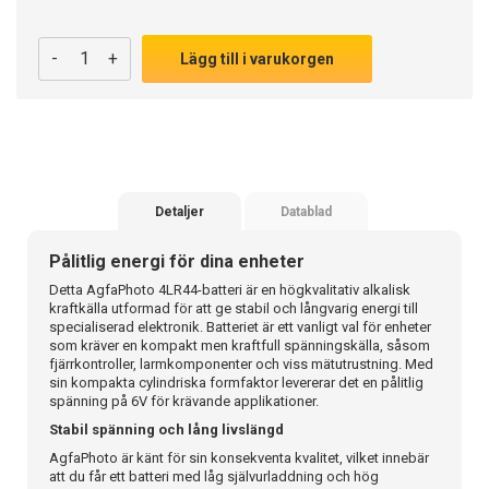
-
+
Lägg till i varukorgen
Detaljer
Datablad
Pålitlig energi för dina enheter
Detta AgfaPhoto 4LR44-batteri är en högkvalitativ alkalisk
kraftkälla utformad för att ge stabil och långvarig energi till
specialiserad elektronik. Batteriet är ett vanligt val för enheter
som kräver en kompakt men kraftfull spänningskälla, såsom
fjärrkontroller, larmkomponenter och viss mätutrustning. Med
sin kompakta cylindriska formfaktor levererar det en pålitlig
spänning på 6V för krävande applikationer.
Stabil spänning och lång livslängd
AgfaPhoto är känt för sin konsekventa kvalitet, vilket innebär
att du får ett batteri med låg självurladdning och hög