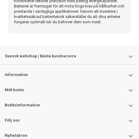
kombinerar teknisk precision med pålitlig energikapacitet.
Batteriet är framtaget för att möta höga krav på hållbarhet och
prestanda i vardagliga applikationer. Genom att investera i
kvalitetssäkrad batteriteknik säkerställer du att dina enheter
fungerar optimalt när du behöver dem som mest.
Svensk webshop | Bästa kundservice
Information
Mitt konto
Butiksinformation
Följ oss
Nyhetsbrev