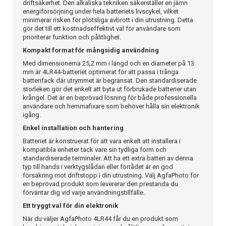
driftsäkerhet. Den alkaliska tekniken säkerställer en jämn
energiförsörjning under hela batteriets livscykel, vilket
minimerar risken för plötsliga avbrott i din utrustning. Detta
gör det till ett kostnadseffektivt val för användare som
prioriterar funktion och pålitlighet.
Kompakt format för mångsidig användning
Med dimensionerna 25,2 mm i längd och en diameter på 13
mm är 4LR44-batteriet optimerat för att passa i trånga
batterifack där utrymmet är begränsat. Den standardiserade
storleken gör det enkelt att byta ut förbrukade batterier utan
krångel. Det är en beprövad lösning för både professionella
användare och hemmafixare som behöver hålla sin elektronik
igång.
Enkel installation och hantering
Batteriet är konstruerat för att vara enkelt att installera i
kompatibla enheter tack vare sin tydliga form och
standardiserade terminaler. Att ha ett extra batteri av denna
typ till hands i verktygslådan eller förrådet är en god
försäkring mot driftstopp i din utrustning. Välj AgfaPhoto för
en beprövad produkt som levererar den prestanda du
förväntar dig vid varje användningstillfälle.
Ett tryggt val för din elektronik
När du väljer AgfaPhoto 4LR44 får du en produkt som