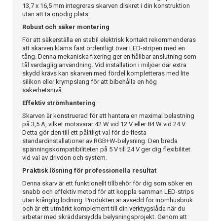
13,7 x 16,5 mm integreras skarven diskret i din konstruktion
utan att ta onödig plats.
Robust och säker montering
För att säkerställa en stabil elektrisk kontakt rekommenderas
att skarven kläms fast ordentligt över LED-stripen med en
tång. Denna mekaniska fixering ger en hållbar anslutning som
tål vardaglig användning. Vid installation i miljöer där extra
skydd krävs kan skarven med fördel kompletteras med lite
silikon eller krympslang för att bibehålla en hög
säkerhetsnivå.
Effektiv strömhantering
Skarven är konstruerad för att hantera en maximal belastning
på 3,5 A, vilket motsvarar 42 W vid 12 V eller 84 W vid 24 V.
Detta gör den till ett pålitligt val för de flesta
standardinstallationer av RGB+W-belysning. Den breda
spänningskompatibiliteten på 5 V till 24 V ger dig flexibilitet
vid val av drivdon och system.
Praktisk lösning för professionella resultat
Denna skarv är ett funktionellt tillbehör för dig som söker en
snabb och effektiv metod för att koppla samman LED-strips
utan krånglig lödning. Produkten är avsedd för inomhusbruk
och är ett utmärkt komplement till din verktygslåda när du
arbetar med skräddarsydda belysningsprojekt. Genom att