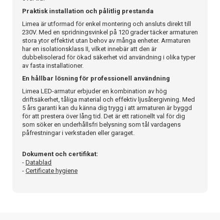
Praktisk installation och pålitlig prestanda
Limea är utformad för enkel montering och ansluts direkt till
230V. Med en spridningsvinkel på 120 grader täcker armaturen
stora ytor effektivt utan behov av många enheter. Armaturen
har en isolationsklass II, vilket innebär att den är
dubbelisolerad för ökad säkerhet vid användning i olika typer
av fasta installationer.
En hållbar lösning för professionell användning
Limea LED-armatur erbjuder en kombination av hög
driftsäkerhet, tåliga material och effektiv ljusåtergivning. Med
5 års garanti kan du känna dig trygg i att armaturen är byggd
för att prestera över lång tid. Det är ett rationellt val för dig
som söker en underhållsfri belysning som tål vardagens
påfrestningar i verkstaden eller garaget.
Dokument och certifikat:
-
Datablad
-
Certificate hygiene