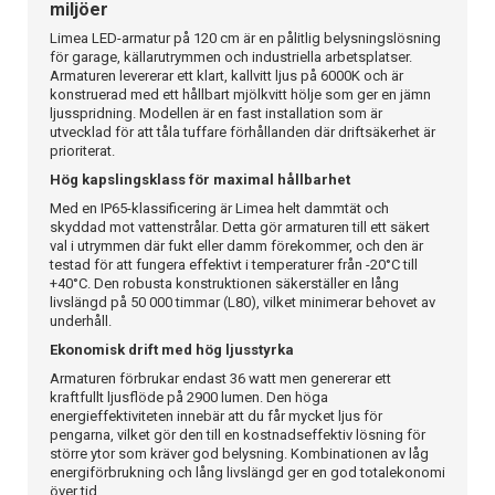
miljöer
Limea LED-armatur på 120 cm är en pålitlig belysningslösning
för garage, källarutrymmen och industriella arbetsplatser.
Armaturen levererar ett klart, kallvitt ljus på 6000K och är
konstruerad med ett hållbart mjölkvitt hölje som ger en jämn
ljusspridning. Modellen är en fast installation som är
utvecklad för att tåla tuffare förhållanden där driftsäkerhet är
prioriterat.
Hög kapslingsklass för maximal hållbarhet
Med en IP65-klassificering är Limea helt dammtät och
skyddad mot vattenstrålar. Detta gör armaturen till ett säkert
val i utrymmen där fukt eller damm förekommer, och den är
testad för att fungera effektivt i temperaturer från -20°C till
+40°C. Den robusta konstruktionen säkerställer en lång
livslängd på 50 000 timmar (L80), vilket minimerar behovet av
underhåll.
Ekonomisk drift med hög ljusstyrka
Armaturen förbrukar endast 36 watt men genererar ett
kraftfullt ljusflöde på 2900 lumen. Den höga
energieffektiviteten innebär att du får mycket ljus för
pengarna, vilket gör den till en kostnadseffektiv lösning för
större ytor som kräver god belysning. Kombinationen av låg
energiförbrukning och lång livslängd ger en god totalekonomi
över tid.