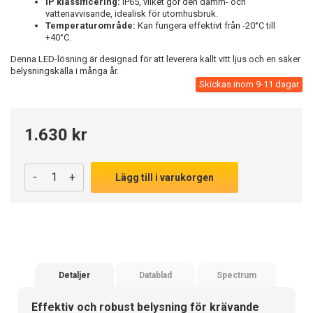
IP klassificering:
IP65, vilket gör den damm- och
vattenavvisande, idealisk för utomhusbruk.
Temperaturområde:
Kan fungera effektivt från -20°C till
+40°C.
Denna LED-lösning är designad för att leverera kallt vitt ljus och en säker
belysningskälla i många år.
Skickas inom 9-11 dagar
1.630 kr
-
+
Lägg till i varukorgen
Detaljer
Datablad
Spectrum
Effektiv och robust belysning för krävande