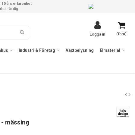
 10 års erfarenhet
het för dig
(Tom)
Logga in
mhus
Industri & Företag
Växtbelysning
Elmaterial
 - mässing