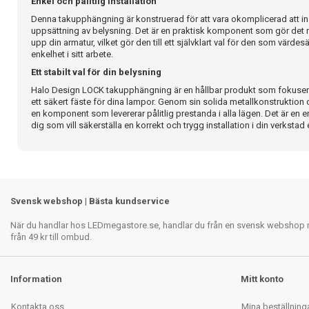
Enkel och pålitlig installation
Denna takupphängning är konstruerad för att vara okomplicerad att insta
uppsättning av belysning. Det är en praktisk komponent som gör det m
upp din armatur, vilket gör den till ett självklart val för den som värdes
enkelhet i sitt arbete.
Ett stabilt val för din belysning
Halo Design LOCK takupphängning är en hållbar produkt som fokuserar
ett säkert fäste för dina lampor. Genom sin solida metallkonstruktion
en komponent som levererar pålitlig prestanda i alla lägen. Det är en 
dig som vill säkerställa en korrekt och trygg installation i din verkstad e
Svensk webshop | Bästa kundservice
När du handlar hos LEDmegastore.se, handlar du från en svensk webshop med
från 49 kr till ombud.
Information
Mitt konto
Kontakta oss
Mina beställning