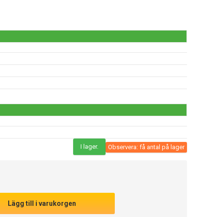
I lager.
Observera: få antal på lager
Lägg till i varukorgen