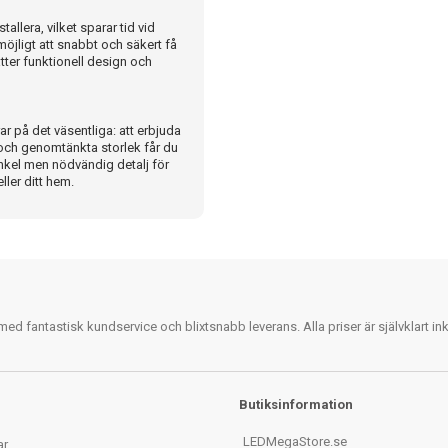
llera, vilket sparar tid vid
öjligt att snabbt och säkert få
ätter funktionell design och
 på det väsentliga: att erbjuda
 och genomtänkta storlek får du
enkel men nödvändig detalj för
ller ditt hem.
 fantastisk kundservice och blixtsnabb leverans. Alla priser är självklart i
Butiksinformation
LEDMegaStore.se
ar