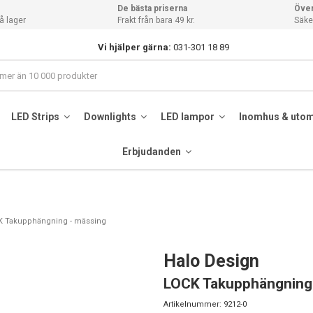
De bästa priserna
Över
å lager
Frakt från bara 49 kr.
Säker
Vi hjälper gärna:
031-301 18 89
LED Strips
Downlights
LED lampor
Inomhus & uto
Erbjudanden
CK Takupphängning - mässing
Halo Design
LOCK Takupphängning
Artikelnummer:
9212-0