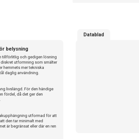
Datablad
ör belysning
illförlitlig och gedigen lösning
n diskret utformning som smälter
eller hemmets mer tekniska
tål daglig användning.
 lång livslängd. För den händige
 en fördel, då det ger den
.
akupphängning utformad för att
att den tar minimalt med
met är begränsat eller där en ren