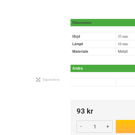
Dimensioner
Höjd
35 mm.
Längd
16 mm.
Materiale
Metall
Andra
Expandera
93 kr
-
+