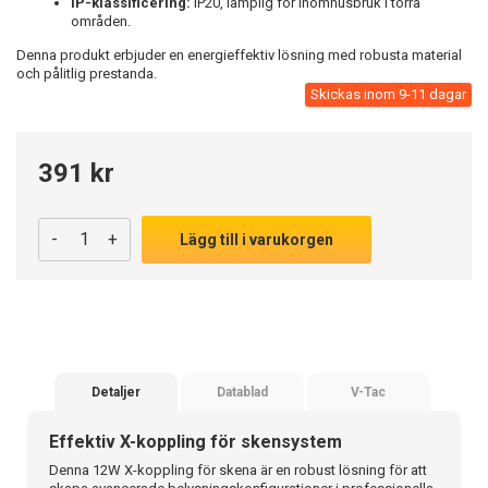
IP-klassificering:
IP20, lämplig för inomhusbruk i torra
områden.
Denna produkt erbjuder en energieffektiv lösning med robusta material
och pålitlig prestanda.
Skickas inom 9-11 dagar
391 kr
-
+
Lägg till i varukorgen
Detaljer
Datablad
V-Tac
Effektiv X-koppling för skensystem
Denna 12W X-koppling för skena är en robust lösning för att