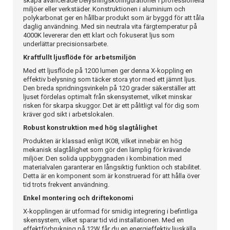
skapa avancerade belysningskonfigurationer i professionella
miljöer eller verkstäder. Konstruktionen i aluminium och
polykarbonat ger en hållbar produkt som är byggd för att tåla
daglig användning. Med sin neutrala vita färgtemperatur på
4000K levererar den ett klart och fokuserat ljus som
underlättar precisionsarbete.
Kraftfullt ljusflöde för arbetsmiljön
Med ett ljusflöde på 1200 lumen ger denna X-koppling en
effektiv belysning som täcker stora ytor med ett jämnt ljus.
Den breda spridningsvinkeln på 120 grader säkerställer att
ljuset fördelas optimalt från skensystemet, vilket minskar
risken för skarpa skuggor. Det är ett pålitligt val för dig som
kräver god sikt i arbetslokalen.
Robust konstruktion med hög slagtålighet
Produkten är klassad enligt IK08, vilket innebär en hög
mekanisk slagtålighet som gör den lämplig för krävande
miljöer. Den solida uppbyggnaden i kombination med
materialvalen garanterar en långsiktig funktion och stabilitet.
Detta är en komponent som är konstruerad för att hålla över
tid trots frekvent användning.
Enkel montering och driftekonomi
X-kopplingen är utformad för smidig integrering i befintliga
skensystem, vilket sparar tid vid installationen. Med en
effektförbrukning på 12W får du en energieffektiv ljuskälla