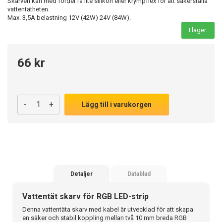
Skarven kan med fördel få lite silikon eller krympflex för att säkerställa
vattentätheten.
Max. 3,5A belastning 12V (42W) 24V (84W).
I lager.
66 kr
-
+
Lägg till i varukorgen
Detaljer
Datablad
Vattentät skarv för RGB LED-strip
Denna vattentäta skarv med kabel är utvecklad för att skapa
en säker och stabil koppling mellan två 10 mm breda RGB