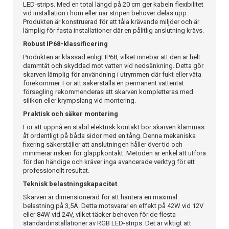
LED-strips. Med en total längd på 20 cm ger kabeln flexibilitet
vid installation i hörn eller när stripen behöver delas upp.
Produkten är konstruerad för att tåla krävande miljöer och är
lämplig för fasta installationer där en pålitlig anslutning krävs.
Robust IP68-klassificering
Produkten är klassad enligt IP68, vilket innebär att den är helt
dammtät och skyddad mot vatten vid nedsänkning. Detta gör
skarven lämplig för användning i utrymmen där fukt eller väta
förekommer. För att säkerställa en permanent vattentät
försegling rekommenderas att skarven kompletteras med
silikon eller krympslang vid montering.
Praktisk och säker montering
För att uppnå en stabil elektrisk kontakt bör skarven klämmas
åt ordentligt på båda sidor med en tång. Denna mekaniska
fixering säkerställer att anslutningen håller över tid och
minimerar risken för glappkontakt. Metoden är enkel att utföra
för den händige och kräver inga avancerade verktyg för ett
professionellt resultat.
Teknisk belastningskapacitet
Skarven är dimensionerad för att hantera en maximal
belastning på 3,5A. Detta motsvarar en effekt på 42W vid 12V
eller 84W vid 24V, vilket täcker behoven för de flesta
standardinstallationer av RGB LED-strips. Det är viktigt att