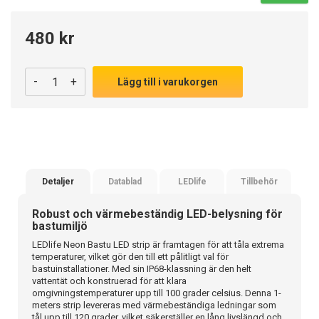
480 kr
-
+
Lägg till i varukorgen
Detaljer
Datablad
LEDlife
Tillbehör
Robust och värmebeständig LED-belysning för
bastumiljö
LEDlife Neon Bastu LED strip är framtagen för att tåla extrema
temperaturer, vilket gör den till ett pålitligt val för
bastuinstallationer. Med sin IP68-klassning är den helt
vattentät och konstruerad för att klara
omgivningstemperaturer upp till 100 grader celsius. Denna 1-
meters strip levereras med värmebeständiga ledningar som
tål upp till 120 grader, vilket säkerställer en lång livslängd och