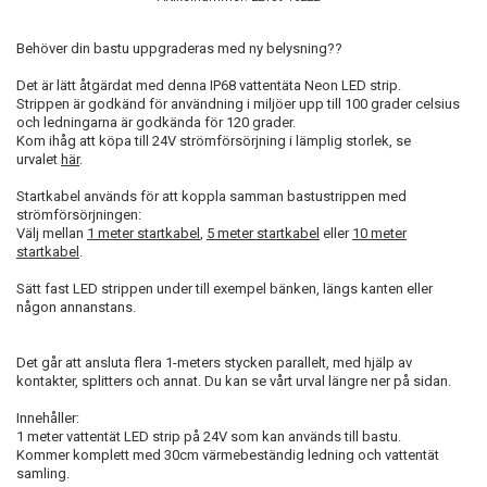
Behöver din bastu uppgraderas med ny belysning??
Det är lätt åtgärdat med denna IP68 vattentäta Neon LED strip.
Strippen är godkänd för användning i miljöer upp till 100 grader celsius
och ledningarna är godkända för 120 grader.
Kom ihåg att köpa till 24V strömförsörjning i lämplig storlek, se
urvalet
här
.
Startkabel används för att koppla samman bastustrippen med
strömförsörjningen:
Välj mellan
1 meter startkabel
,
5 meter startkabel
eller
10 meter
startkabel
.
Sätt fast LED strippen under till exempel bänken, längs kanten eller
någon annanstans.
Det går att ansluta flera 1-meters stycken parallelt, med hjälp av
kontakter, splitters och annat. Du kan se vårt urval längre ner på sidan.
Innehåller:
1 meter vattentät LED strip på 24V som kan används till bastu.
Kommer komplett med 30cm värmebeständig ledning och vattentät
samling.