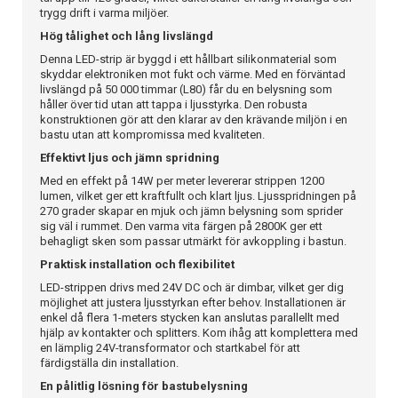
trygg drift i varma miljöer.
Hög tålighet och lång livslängd
Denna LED-strip är byggd i ett hållbart silikonmaterial som
skyddar elektroniken mot fukt och värme. Med en förväntad
livslängd på 50 000 timmar (L80) får du en belysning som
håller över tid utan att tappa i ljusstyrka. Den robusta
konstruktionen gör att den klarar av den krävande miljön i en
bastu utan att kompromissa med kvaliteten.
Effektivt ljus och jämn spridning
Med en effekt på 14W per meter levererar strippen 1200
lumen, vilket ger ett kraftfullt och klart ljus. Ljusspridningen på
270 grader skapar en mjuk och jämn belysning som sprider
sig väl i rummet. Den varma vita färgen på 2800K ger ett
behagligt sken som passar utmärkt för avkoppling i bastun.
Praktisk installation och flexibilitet
LED-strippen drivs med 24V DC och är dimbar, vilket ger dig
möjlighet att justera ljusstyrkan efter behov. Installationen är
enkel då flera 1-meters stycken kan anslutas parallellt med
hjälp av kontakter och splitters. Kom ihåg att komplettera med
en lämplig 24V-transformator och startkabel för att
färdigställa din installation.
En pålitlig lösning för bastubelysning