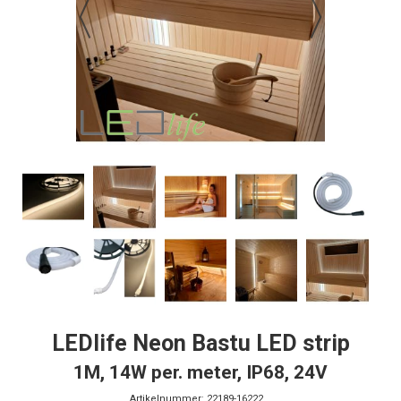
LEDlife Neon Bastu LED strip
1M, 14W per. meter, IP68, 24V
Artikelnummer:
22189-16222