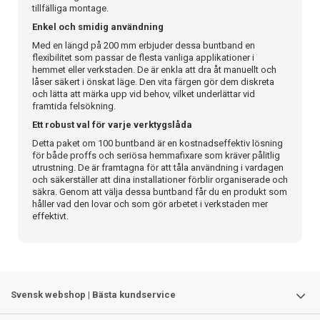
tillfälliga montage.
Enkel och smidig användning
Med en längd på 200 mm erbjuder dessa buntband en
flexibilitet som passar de flesta vanliga applikationer i
hemmet eller verkstaden. De är enkla att dra åt manuellt och
låser säkert i önskat läge. Den vita färgen gör dem diskreta
och lätta att märka upp vid behov, vilket underlättar vid
framtida felsökning.
Ett robust val för varje verktygslåda
Detta paket om 100 buntband är en kostnadseffektiv lösning
för både proffs och seriösa hemmafixare som kräver pålitlig
utrustning. De är framtagna för att tåla användning i vardagen
och säkerställer att dina installationer förblir organiserade och
säkra. Genom att välja dessa buntband får du en produkt som
håller vad den lovar och som gör arbetet i verkstaden mer
effektivt.
Svensk webshop | Bästa kundservice