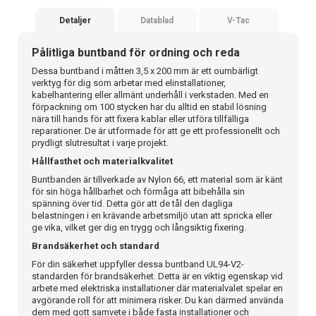
Detaljer
Datablad
V-Tac
Pålitliga buntband för ordning och reda
Dessa buntband i måtten 3,5 x 200 mm är ett oumbärligt
verktyg för dig som arbetar med elinstallationer,
kabelhantering eller allmänt underhåll i verkstaden. Med en
förpackning om 100 stycken har du alltid en stabil lösning
nära till hands för att fixera kablar eller utföra tillfälliga
reparationer. De är utformade för att ge ett professionellt och
prydligt slutresultat i varje projekt.
Hållfasthet och materialkvalitet
Buntbanden är tillverkade av Nylon 66, ett material som är känt
för sin höga hållbarhet och förmåga att bibehålla sin
spänning över tid. Detta gör att de tål den dagliga
belastningen i en krävande arbetsmiljö utan att spricka eller
ge vika, vilket ger dig en trygg och långsiktig fixering.
Brandsäkerhet och standard
För din säkerhet uppfyller dessa buntband UL94-V2-
standarden för brandsäkerhet. Detta är en viktig egenskap vid
arbete med elektriska installationer där materialvalet spelar en
avgörande roll för att minimera risker. Du kan därmed använda
dem med gott samvete i både fasta installationer och