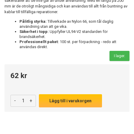
säkerställer att de inte går av under användning. Med en längd på 200
mm är de otroligt mångsidiga och kan användas till allt från buntning av
kablar till tillfälliga reparationer.
Pålitlig styrka:
Tillverkade av Nylon 66, som tål daglig
användning utan att ge vika.
Säkerhet i topp:
Uppfyller UL94-V2 standarden för
brandsäkerhet.
Professionellt paket:
100 st. per förpackning - redo att
användas direkt.
I lager.
62 kr
-
+
Lägg till i varukorgen