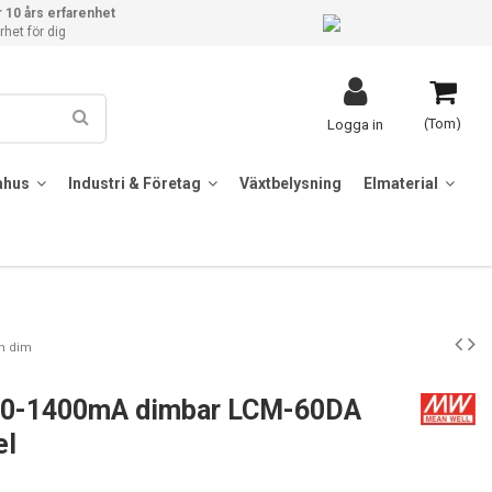
 10 års erfarenhet
het för dig
(Tom)
Logga in
mhus
Industri & Företag
Växtbelysning
Elmaterial
sh dim
50-1400mA dimbar LCM-60DA
el