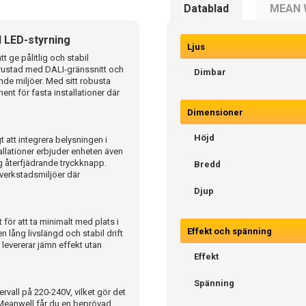
Datablad
MEAN 
 LED-styrning
Ljus
 ge pålitlig och stabil
utrustad med DALI-gränssnitt och
Dimbar
ande miljöer. Med sitt robusta
t för fasta installationer där
Dimensioner
Höjd
t att integrera belysningen i
llationer erbjuder enheten även
nlig återfjädrande tryckknapp.
Bredd
 verkstadsmiljöer där
Djup
r att ta minimalt med plats i
Effekt och spänning
lång livslängd och stabil drift
levererar jämn effekt utan
Effekt
Spänning
vall på 220-240V, vilket gör det
n Meanwell får du en beprövad