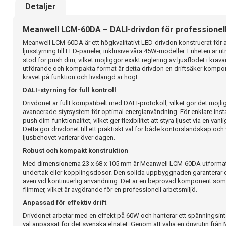
Detaljer
Meanwell LCM-60DA – DALI-drivdon för professionell
Meanwell LCM-60DA är ett högkvalitativt LED-drivdon konstruerat för att
ljusstyrning till LED-paneler, inklusive våra 45W-modeller. Enheten är 
stöd för push dim, vilket möjliggör exakt reglering av ljusflödet i kräv
utförande och kompakta format är detta drivdon en driftsäker komponen
kravet på funktion och livslängd är högt.
DALI-styrning för full kontroll
Drivdonet är fullt kompatibelt med DALI-protokoll, vilket gör det möjlig
avancerade styrsystem för optimal energianvändning. För enklare insta
push dim-funktionalitet, vilket ger flexibilitet att styra ljuset via en va
Detta gör drivdonet till ett praktiskt val för både kontorslandskap och
ljusbehovet varierar över dagen.
Robust och kompakt konstruktion
Med dimensionerna 23 x 68 x 105 mm är Meanwell LCM-60DA utformat fö
undertak eller kopplingsdosor. Den solida uppbyggnaden garanterar en 
även vid kontinuerlig användning. Det är en beprövad komponent som 
flimmer, vilket är avgörande för en professionell arbetsmiljö.
Anpassad för effektiv drift
Drivdonet arbetar med en effekt på 60W och hanterar ett spänningsinter
väl anpassat för det svenska elnätet. Genom att välja en drivrutin frå