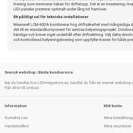
lösning som minimerar risken för driftstopp. Det är en investering i kva
LED-paneler presterar optimalt under lång tid framöver.
Ett pålitligt val för tekniska installationer
Meanwell LCM-60DA kombinerar hög driftsäkerhet med mångsidiga dim
det till en standardkomponent för seriösa belysningsprojekt. Drivdonet 
händige och kräver inget underhåll efter driftsättning. Välj detta drivdon
och kontrollerad belysningslösning som uppfyller kraven för både pre
Svensk webshop | Bästa kundservice
När du handlar hos LEDmegastore.se, handlar du från en svensk webshop med
från 49 kr till ombud.
Information
Mitt konto
Kontakta oss
Mina beställning
Handelsvillkor
Mina varureturer