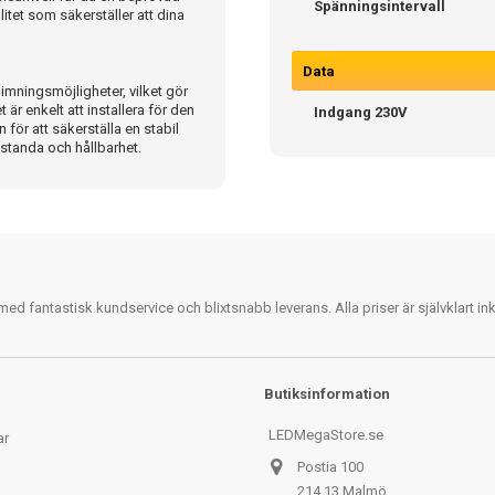
Spänningsintervall
litet som säkerställer att dina
Data
ningsmöjligheter, vilket gör
är enkelt att installera för den
Indgang 230V
 för att säkerställa en stabil
standa och hållbarhet.
 fantastisk kundservice och blixtsnabb leverans. Alla priser är självklart i
Butiksinformation
LEDMegaStore.se
ar
Postia 100
214 13 Malmö