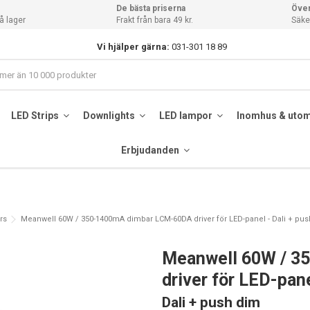
De bästa priserna
Över
å lager
Frakt från bara 49 kr.
Säker
Vi hjälper gärna:
031-301 18 89
LED Strips
Downlights
LED lampor
Inomhus & uto
Erbjudanden
rs
Meanwell 60W / 350-1400mA dimbar LCM-60DA driver för LED-panel - Dali + pu
Meanwell 60W / 3
driver för LED-pan
Dali + push dim