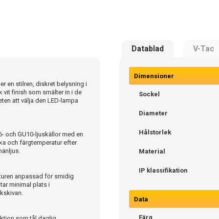
Datablad
V-Tac
Dimensioner
r en stilren, diskret belysning i
 vit finish som smälter in i de
Sockel
iheten att välja den LED-lampa
Diameter
Hålstorlek
6- och GU10-ljuskällor med en
rka och färgtemperatur efter
mänljus.
Material
IP klassifikation
turen anpassad för smidig
tar minimal plats i
akskivan.
Data
Färg
uktion som tål daglig