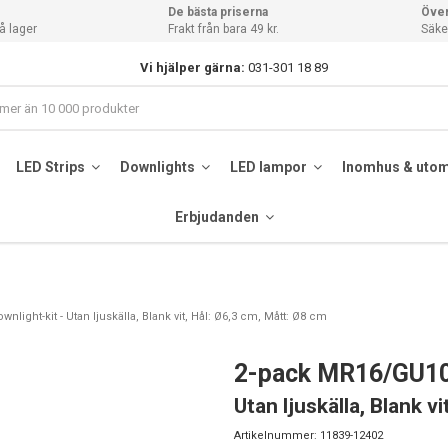
De bästa priserna
Över
å lager
Frakt från bara 49 kr.
Säker
Vi hjälper gärna:
031-301 18 89
LED Strips
Downlights
LED lampor
Inomhus & uto
Erbjudanden
light-kit - Utan ljuskälla, Blank vit, Hål: Ø6,3 cm, Mått: Ø8 cm
2-pack MR16/GU10
Utan ljuskälla, Blank v
Artikelnummer:
11839-12402