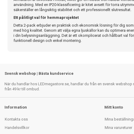
användning. Med en IP20-klassificering är kitet avsett för torra utrym
säkerställer en långsiktig stabilitet och ett professionellt slutresultat.
Ett pålitligt val för hemmaprojektet
Detta 2-pack erbjuder en praktisk och ekonomisk lösning för dig som v
med hög kvalitet. Genom att välja egna ljuskällor kan du optimera ener
i din belysningsanläggning. Det är ett okomplicerat och hållbart val f
funktionell design och enkel montering.
Svensk webshop | Bästa kundservice
När du handlar hos LEDmegastore.se, handlar du från en svensk webshop med
från 49 kr till ombud.
Information
Mitt konto
Kontakta oss
Mina beställning
Handelsvillkor
Mina varureturer