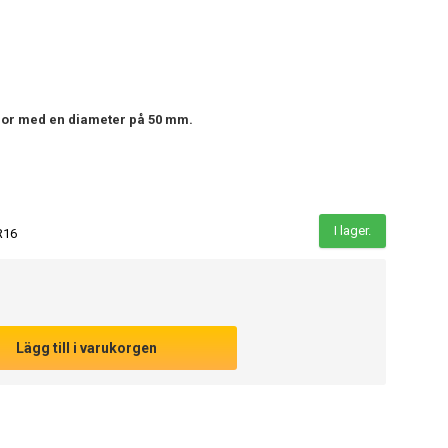
or med en diameter på 50 mm.
I lager.
R16
Lägg till i varukorgen