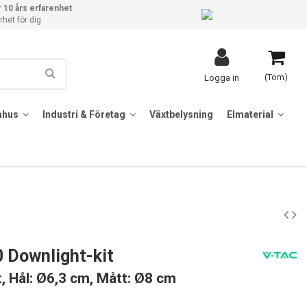
 10 års erfarenhet
het för dig
(Tom)
Logga in
mhus
Industri & Företag
Växtbelysning
Elmaterial
 Downlight-kit
it, Hål: Ø6,3 cm, Mått: Ø8 cm