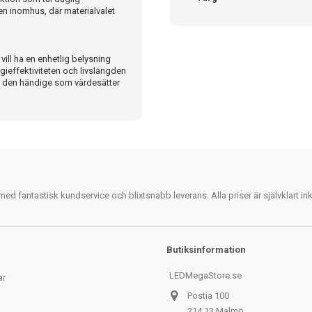
men inomhus, där materialvalet
ill ha en enhetlig belysning
gieffektiviteten och livslängden
ör den händige som värdesätter
 fantastisk kundservice och blixtsnabb leverans. Alla priser är självklart i
Butiksinformation
LEDMegaStore.se
ar
Postia 100
214 13 Malmö