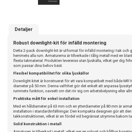
Detaljer
Robust downlight-kit för infälld montering
Detta 2-pack downlight-kit är utformat för infälld montering i tak och ge
hemmets alla rum. Armaturerna är tillverkade i tålig metall med en blank
flesta takmaterial. Produkten levereras utan ljuskälla, vilket ger dig fr
som passar dina behov bäst.
Flexibel kompatibilitet för olika ljuskällor
Downlight-kitet är konstruerat för att vara kompatibelt med både MR1
diameter på 50 mm. Denna valfrihet gör det enkelt att anpassa ljussty
rummets funktion, oavsett om det rör sig om arbetsbelysning eller all
Praktiska mått för enkel installation
Med en håldiameter på 63 mm och en ytterdiameter på 80 mm är arma
installation i standardinfällningar. Den kompakta designen gör att den 
takkonstruktionen, vilket är en fördel vid begränsat utrymme bakom t
Solid konstruktion i metall
Armaturen är tillverkad i metall, vilket ger en robust och hållbar konstr