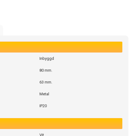
Inbyggd
80 mm.
63 mm.
Metal
IP20
Vit