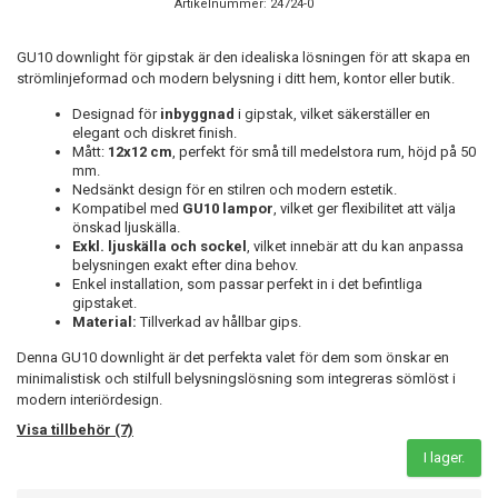
Artikelnummer:
24724-0
GU10 downlight för gipstak är den idealiska lösningen för att skapa en
strömlinjeformad och modern belysning i ditt hem, kontor eller butik.
Designad för
inbyggnad
i gipstak, vilket säkerställer en
elegant och diskret finish.
Mått:
12x12 cm
, perfekt för små till medelstora rum, höjd på 50
mm.
Nedsänkt design för en stilren och modern estetik.
Kompatibel med
GU10 lampor
, vilket ger flexibilitet att välja
önskad ljuskälla.
Exkl. ljuskälla och sockel
, vilket innebär att du kan anpassa
belysningen exakt efter dina behov.
Enkel installation, som passar perfekt in i det befintliga
gipstaket.
Material:
Tillverkad av hållbar gips.
Denna GU10 downlight är det perfekta valet för dem som önskar en
minimalistisk och stilfull belysningslösning som integreras sömlöst i
modern interiördesign.
Visa tillbehör (7)
I lager.