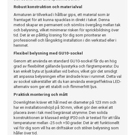
Robust konstruktion och materialval
Armaturen är tillverkad i hållbar gips, ett material som är
framtaget för att kunna spacklas in direkt i taket. Denna
metod skapar en permanent och sömlös övergång mellan tak
och belysning, vilket minimerar risken för sprickbildning över
tid. Det är en pålitlig lösning för dig som prioriterar en
professionell och långsiktig installation i din verkstad eller i
hemmet.
Flexibel belysning med GU10-sockel
Genom att använda en standard GU10-sockel får du en hög
grad av flexibilitet gällande ljusstyrka och färgtemperatur. Du
kan enkelt byta ut ljuskällan vid behov, vilket gör det smidigt
att anpassa belysningen efter ändrade krav i rummet. Detta val
av sockel säkerställer att du kan använda energieffektiva LED-
alternativ som ger ett stabilt och flimmerfritt ljus.
Praktisk montering och mått
Downlighten kräver ett hål med en diameter på 123 mm och
har en installationshöjd på 50 mm, vilket gör den enkel att
placera även i tak med begränsat utrymme. Den solida
konstruktionen är klassad enligt IP20 och är testad för att tåla
temperaturer mellan -25 och +50 grader. Det är ett funktionellt
val för dig som vill ha en driftsäker och stilren belysning som
håller över tid.