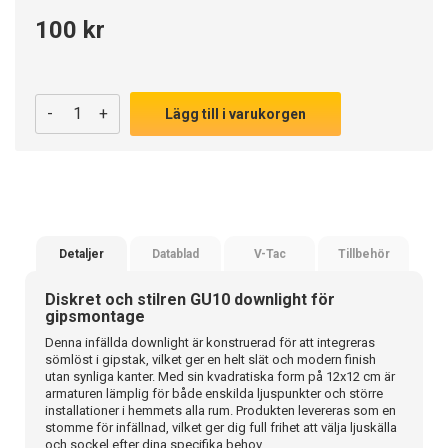
100 kr
-
+
Lägg till i varukorgen
Detaljer
Datablad
V-Tac
Tillbehör
Diskret och stilren GU10 downlight för
gipsmontage
Denna infällda downlight är konstruerad för att integreras
sömlöst i gipstak, vilket ger en helt slät och modern finish
utan synliga kanter. Med sin kvadratiska form på 12x12 cm är
armaturen lämplig för både enskilda ljuspunkter och större
installationer i hemmets alla rum. Produkten levereras som en
stomme för infällnad, vilket ger dig full frihet att välja ljuskälla
och sockel efter dina specifika behov.