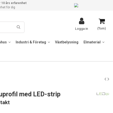
 10 års erfarenhet
het för dig
(Tom)
Logga in
mhus
Industri & Företag
Växtbelysning
Elmaterial
uprofil med LED-strip
takt