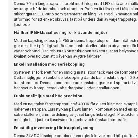
Denna 70 cm långa trapp-aluprofil med integrerad LED-strip är en hållb
av trappor både inomhus och utomhus. Profilen är tillverkad i tålig al
silikongjuten LED-strip som garanterar en lång livslängd i krävande mil
utformad för att enkelt skruvas fast på undersidan av varje trappsteg, v
ljusflöde.
Hållbar IP65-klassificering för krävande miljöer
Med en kapslingsklass på IP65 är denna trapp-aluprofil dammtät och 
gör den till ett pålitligt val för utomhusbruk eller fuktiga utrymmen d
väder och vind. Den robusta konstruktionen säkerställer att belysninge
kvalitet över tid utan att påverkas av yttre faktorer.
Enkel installation med seriekoppling
Systemet är förberett för en smidig installation tack vare de förmont
Detta möjliggör en enkel seriekoppling där du kan ansluta upp till 20 p
transformator. Denna standardiserade anslutningsmetod sparar tid v
behovet av komplicerad kabeldragning under installationen.
Funktionellt ljus med hög precision
Med en neutralvit färgtemperatur på 4000K får du ett klart och skarpt 
säkerhet i trappan. Ljusstyrkan på 290 lumen i kombination med en sp
säkerställer en jämn fördelning av ljuset längs hela steget. Produkten 
möjlighet att justera ljusnivån efter behov och önskad atmosfär.
En pålitlig investering för trappbelysning
Denna 24V DC-lösning kombinerar energieffektivitet med hög driftsäk