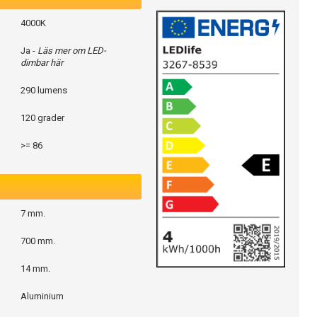
4000K
Ja -
Läs mer om LED-
dimbar här
290 lumens
120 grader
>= 86
7 mm.
700 mm.
14 mm.
Aluminium