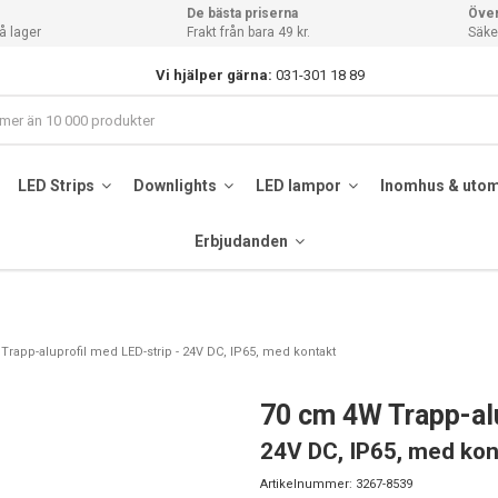
De bästa priserna
Över
å lager
Frakt från bara 49 kr.
Säker
Vi hjälper gärna:
031-301 18 89
LED Strips
Downlights
LED lampor
Inomhus & uto
Erbjudanden
rapp-aluprofil med LED-strip - 24V DC, IP65, med kontakt
70 cm 4W Trapp-al
24V DC, IP65, med kon
Artikelnummer:
3267-8539