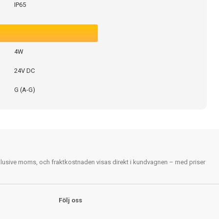
IP65
4W
24V DC
G (A-G)
nklusive moms, och fraktkostnaden visas direkt i kundvagnen – med priser
Följ oss