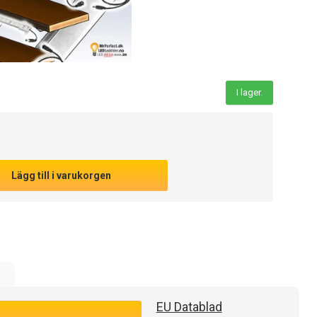
I lager.
Lägg till i varukorgen
e
EU Datablad