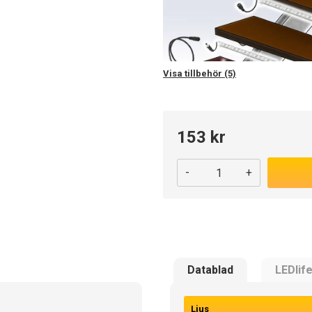
Visa tillbehör (5)
153 kr
-
+
Datablad
LEDlif
Ljus