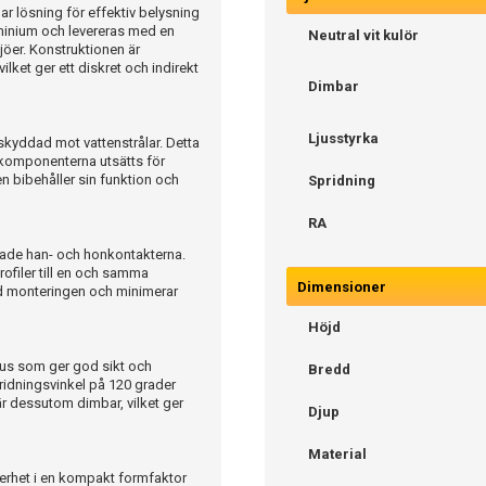
ar lösning för effektiv belysning
uminium och levereras med en
Neutral vit kulör
jöer. Konstruktionen är
ilket ger ett diskret och indirekt
Dimbar
Ljusstyrka
skyddad mot vattenstrålar. Detta
är komponenterna utsätts för
n bibehåller sin funktion och
Spridning
RA
erade han- och honkontakterna.
rofiler till en och samma
Dimensioner
id monteringen och minimerar
Höjd
ljus som ger god sikt och
Bredd
ridningsvinkel på 120 grader
är dessutom dimbar, vilket ger
Djup
Material
erhet i en kompakt formfaktor