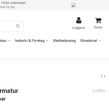
 10 års erfarenhet
het för dig
(Tom)
Logga in
mhus
Industri & Företag
Växtbelysning
Elmaterial
armatur
bar