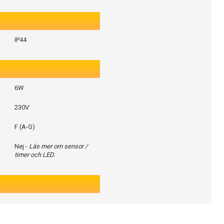
IP44
6W
230V
F (A-G)
Nej -
Läs mer om sensor /
timer och LED.