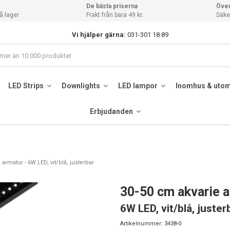
De bästa priserna
Över
å lager
Frakt från bara 49 kr.
Säker
Vi hjälper gärna:
031-301 18 89
LED Strips
Downlights
LED lampor
Inomhus & uto
Erbjudanden
armatur - 6W LED, vit/blå, justerbar
30-50 cm akvarie 
6W LED, vit/blå, juster
Artikelnummer:
3438-0