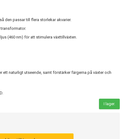
 den passar till flera storlekar akvarier.
 transformator.
 ljus (460 nm) för att stimulera växttillväxten.
 ett naturligt utseende, samt förstärker färgerna på växter och
ED.
I lager.