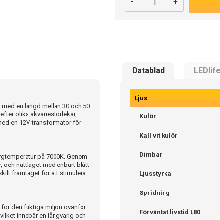
-
+
Datablad
LEDlif
Ljus
er med en längd mellan 30 och 50
fter olika akvariestorlekar,
Kulör
s med en 12V-transformator för
Kall vit kulör
Dimbar
färgtemperatur på 7000K. Genom
r, och nattläget med enbart blått
kilt framtaget för att stimulera
Ljusstyrka
Spridning
för den fuktiga miljön ovanför
Förväntat livstid L80
 vilket innebär en långvarig och