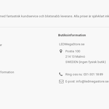
 fantastisk kundservice och blixtsnabb leverans. Alla priser är självklart i
Butiksinformation
LEDMegaStore.se
ar
Postia 100
214 13 Malmö
SWEDEN (ingen fysisk butik)
nformation
Ring oss nu:
031-301 18 89
E-post:
info@ledmegastore.se