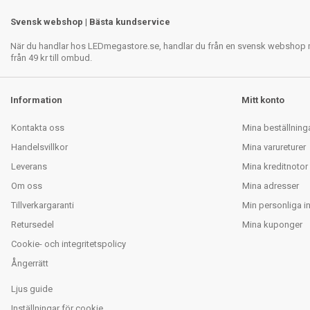
Svensk webshop | Bästa kundservice
När du handlar hos LEDmegastore.se, handlar du från en svensk webshop med
från 49 kr till ombud.
Information
Mitt konto
Kontakta oss
Mina beställning
Handelsvillkor
Mina varureturer
Leverans
Mina kreditnotor
Om oss
Mina adresser
Tillverkargaranti
Min personliga i
Retursedel
Mina kuponger
Cookie- och integritetspolicy
Ångerrätt
Ljus guide
Inställningar för cookie