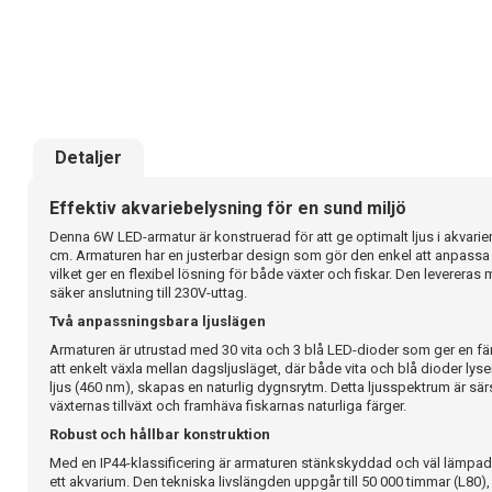
Detaljer
Effektiv akvariebelysning för en sund miljö
Denna 6W LED-armatur är konstruerad för att ge optimalt ljus i akvari
cm. Armaturen har en justerbar design som gör den enkel att anpassa e
vilket ger en flexibel lösning för både växter och fiskar. Den leverera
säker anslutning till 230V-uttag.
Två anpassningsbara ljuslägen
Armaturen är utrustad med 30 vita och 3 blå LED-dioder som ger en 
att enkelt växla mellan dagsljusläget, där både vita och blå dioder lyse
ljus (460 nm), skapas en naturlig dygnsrytm. Detta ljusspektrum är särs
växternas tillväxt och framhäva fiskarnas naturliga färger.
Robust och hållbar konstruktion
Med en IP44-klassificering är armaturen stänkskyddad och väl lämpad 
ett akvarium. Den tekniska livslängden uppgår till 50 000 timmar (L80),