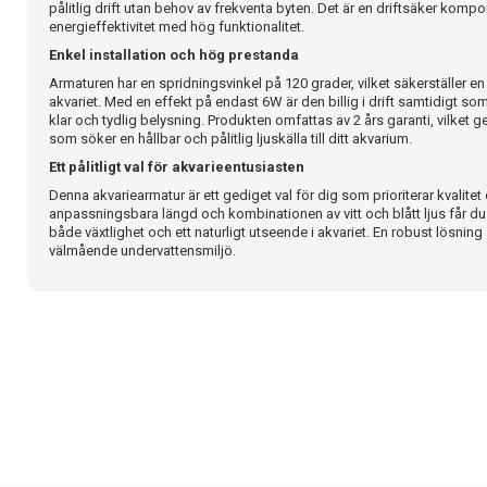
pålitlig drift utan behov av frekventa byten. Det är en driftsäker ko
energieffektivitet med hög funktionalitet.
Enkel installation och hög prestanda
Armaturen har en spridningsvinkel på 120 grader, vilket säkerställer en
akvariet. Med en effekt på endast 6W är den billig i drift samtidigt so
klar och tydlig belysning. Produkten omfattas av 2 års garanti, vilket ge
som söker en hållbar och pålitlig ljuskälla till ditt akvarium.
Ett pålitligt val för akvarieentusiasten
Denna akvariearmatur är ett gediget val för dig som prioriterar kvalitet
anpassningsbara längd och kombinationen av vitt och blått ljus får du
både växtlighet och ett naturligt utseende i akvariet. En robust lösning 
välmående undervattensmiljö.