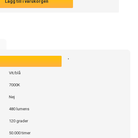
Lägg till i varukorgen
e
Vit/blå
7000K
Nej
480 lumens
120 grader
50.000 timer