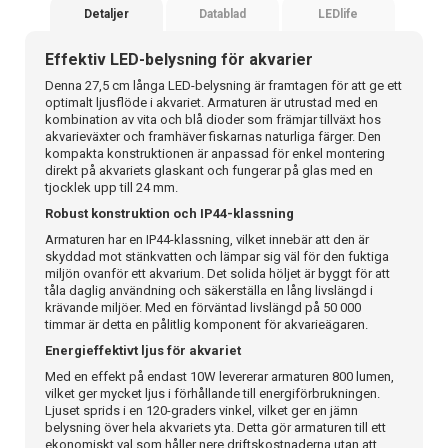
Detaljer
Datablad
LEDlife
Effektiv LED-belysning för akvarier
Denna 27,5 cm långa LED-belysning är framtagen för att ge ett
optimalt ljusflöde i akvariet. Armaturen är utrustad med en
kombination av vita och blå dioder som främjar tillväxt hos
akvarieväxter och framhäver fiskarnas naturliga färger. Den
kompakta konstruktionen är anpassad för enkel montering
direkt på akvariets glaskant och fungerar på glas med en
tjocklek upp till 24 mm.
Robust konstruktion och IP44-klassning
Armaturen har en IP44-klassning, vilket innebär att den är
skyddad mot stänkvatten och lämpar sig väl för den fuktiga
miljön ovanför ett akvarium. Det solida höljet är byggt för att
tåla daglig användning och säkerställa en lång livslängd i
krävande miljöer. Med en förväntad livslängd på 50 000
timmar är detta en pålitlig komponent för akvarieägaren.
Energieffektivt ljus för akvariet
Med en effekt på endast 10W levererar armaturen 800 lumen,
vilket ger mycket ljus i förhållande till energiförbrukningen.
Ljuset sprids i en 120-graders vinkel, vilket ger en jämn
belysning över hela akvariets yta. Detta gör armaturen till ett
ekonomiskt val som håller nere driftskostnaderna utan att