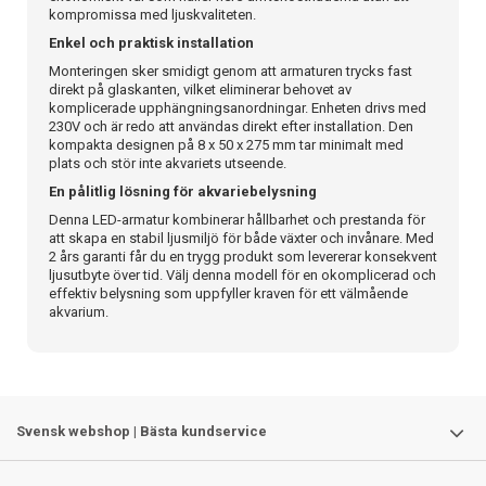
kompromissa med ljuskvaliteten.
Enkel och praktisk installation
Monteringen sker smidigt genom att armaturen trycks fast
direkt på glaskanten, vilket eliminerar behovet av
komplicerade upphängningsanordningar. Enheten drivs med
230V och är redo att användas direkt efter installation. Den
kompakta designen på 8 x 50 x 275 mm tar minimalt med
plats och stör inte akvariets utseende.
En pålitlig lösning för akvariebelysning
Denna LED-armatur kombinerar hållbarhet och prestanda för
att skapa en stabil ljusmiljö för både växter och invånare. Med
2 års garanti får du en trygg produkt som levererar konsekvent
ljusutbyte över tid. Välj denna modell för en okomplicerad och
effektiv belysning som uppfyller kraven för ett välmående
akvarium.
Svensk webshop | Bästa kundservice