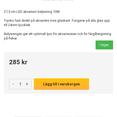
27,5 cm LED akvarium belysning 10W.
Trycks fast direkt på akvariets övre glaskant. Fungerar på alla glas upp
till 24mm tjocklek.
Belysningen ger ett optimalt ljus för akvarieväxer och fin färgåtergivning
på fiskar.
I lager.
285 kr
-
+
Lägg till i varukorgen