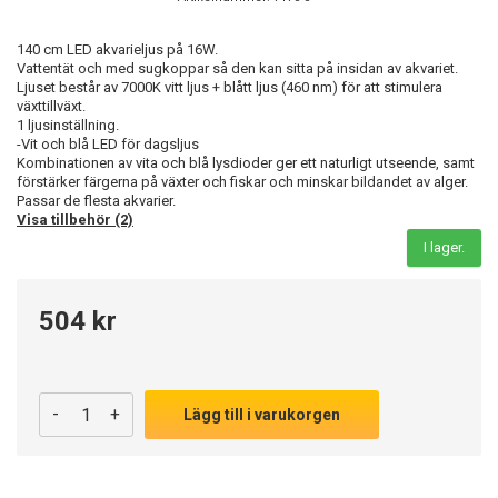
140 cm LED akvarieljus på 16W.
Vattentät och med sugkoppar så den kan sitta på insidan av akvariet.
Ljuset består av 7000K vitt ljus + blått ljus (460 nm) för att stimulera
växttillväxt.
1 ljusinställning.
-Vit och blå LED för dagsljus
Kombinationen av vita och blå lysdioder ger ett naturligt utseende, samt
förstärker färgerna på växter och fiskar och minskar bildandet av alger.
Passar de flesta akvarier.
Visa tillbehör (2)
I lager.
504 kr
-
+
Lägg till i varukorgen