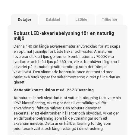
Detaljer
Datablad
LEDlife
Tillbehör
Robust LED-akvariebelysning för en naturlig
miljö
Denna 140 cm långa akvariearmatur är utvecklad för att skapa
en optimal ljusmiljö för både fiskar och växter. Armaturen
levererar ett klart ljus genom en kombination av 7000K vita
lysdioder och blått ljus på 460 nm, vilket framhäver färgerna i
akvariet på ett naturligt sätt samtidigt som det främjar
växttillväxt. Den slimmade konstruktionen är utrustad med
praktiska sugkoppar för säker montering direkt på insidan av
glaset.
Vattentät konstruktion med IP67-klassning
Armaturen är helt skyddad mot vatteninträngning tack vare sin
IP67-klassificering, vilket gör den till ett pålitligt val för
användning i fuktiga miljöer. Den robusta designen
säkerställer att elektroniken hålls torr och skyddad, vilket ger
en driftsäker belysning som tål de utmaningar som ett
akvarium innebär. Detta är en hållbar lösning för dig som
prioriterar kvalitet och lång livslängd i din utrustning.