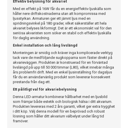
Effektiv belysning för akvariet
Med en effekt på 16W får du en energieffektiv ljuskälla som
håller nere driftskostnaderna utan att kompromissa med
ljusstyrkan. Armaturen ger ett jämnt ljus med en
spridningsvinkel på 180 grader, vilket säkerställer att hela
akvariet belyses likformigt. Det är ett ekonomiskt val för den
seriösa akvaristen som söker en stabil och effektiv ljuskälla
för daglig användning.
Enkel installation och lång livslängd
Monteringen är smidig och kräver inga komplicerade verktyg
tack vare de medföljande sugkopparna som fäster direkt på
akvarieväggen. Produkten är konstruerad för en förväntad
livslängd på upp till 50 000 timmar (L80), vilket innebär många
års problemfri drift. Med en enkel ljusinställning för dagsljus
får du en användarvänlig produkt som levererar konsekvent
prestanda från dag ett.
Ett pålitligt val för akvariebelysning
Denna LED-armatur kombinerar hållbarhet med en ljusbild
som främjar både estetik och biologisk hälsa i ditt akvarium.
Produkten levereras med 2 års garanti, vilket ger extra trygghet
i ditt köp. Välj denna modell för en beprövad och robust
lösning som håller ditt akvarium välbelyst under lång tid
framöver.