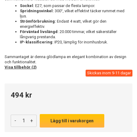
Sockel:
E27, som passar de flesta lampor.
Spridningsvinkel:
300°, vilket effektivt täcker rummet med
ljus.
Strömförbrukning:
Endast 4 watt, vilket gör den
energieffektiv.
Förväntad livslängd:
20.000 timmar, vilket säkerställer
långvarig prestanda.
IP-klassificering:
IP20, lämplig för inomhusbruk.
Sammantaget är denna glödlampa en elegant kombination av design
och funktionalitet.
Visa tillbehör (2)
Skickas inom 9-11 dagar
494 kr
-
+
Lägg till i varukorgen