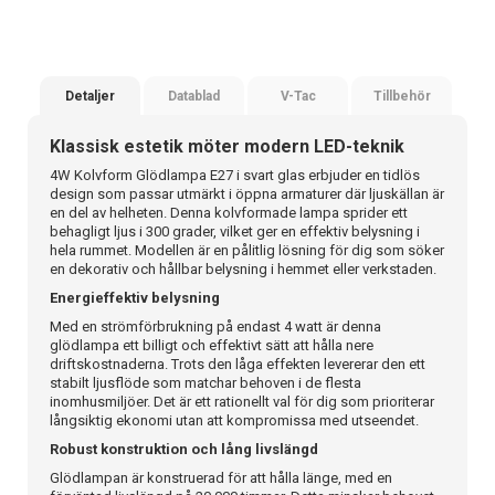
Detaljer
Datablad
V-Tac
Tillbehör
Klassisk estetik möter modern LED-teknik
4W Kolvform Glödlampa E27 i svart glas erbjuder en tidlös
design som passar utmärkt i öppna armaturer där ljuskällan är
en del av helheten. Denna kolvformade lampa sprider ett
behagligt ljus i 300 grader, vilket ger en effektiv belysning i
hela rummet. Modellen är en pålitlig lösning för dig som söker
en dekorativ och hållbar belysning i hemmet eller verkstaden.
Energieffektiv belysning
Med en strömförbrukning på endast 4 watt är denna
glödlampa ett billigt och effektivt sätt att hålla nere
driftskostnaderna. Trots den låga effekten levererar den ett
stabilt ljusflöde som matchar behoven i de flesta
inomhusmiljöer. Det är ett rationellt val för dig som prioriterar
långsiktig ekonomi utan att kompromissa med utseendet.
Robust konstruktion och lång livslängd
Glödlampan är konstruerad för att hålla länge, med en