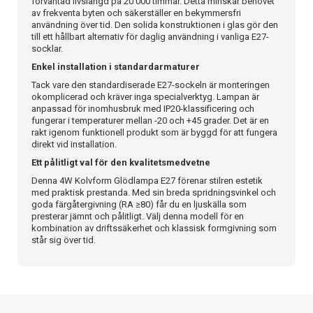
förväntad livslängd på 20 000 timmar. Detta minskar behovet
av frekventa byten och säkerställer en bekymmersfri
användning över tid. Den solida konstruktionen i glas gör den
till ett hållbart alternativ för daglig användning i vanliga E27-
socklar.
Enkel installation i standardarmaturer
Tack vare den standardiserade E27-sockeln är monteringen
okomplicerad och kräver inga specialverktyg. Lampan är
anpassad för inomhusbruk med IP20-klassificering och
fungerar i temperaturer mellan -20 och +45 grader. Det är en
rakt igenom funktionell produkt som är byggd för att fungera
direkt vid installation.
Ett pålitligt val för den kvalitetsmedvetne
Denna 4W Kolvform Glödlampa E27 förenar stilren estetik
med praktisk prestanda. Med sin breda spridningsvinkel och
goda färgåtergivning (RA ≥80) får du en ljuskälla som
presterar jämnt och pålitligt. Välj denna modell för en
kombination av driftssäkerhet och klassisk formgivning som
står sig över tid.