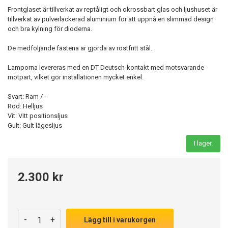
Frontglaset är tillverkat av reptåligt och okrossbart glas och ljushuset är
tillverkat av pulverlackerad aluminium för att uppnå en slimmad design
och bra kylning för dioderna.
De medföljande fästena är gjorda av rostfritt stål.
Lamporna levereras med en DT Deutsch-kontakt med motsvarande
motpart, vilket gör installationen mycket enkel.
Svart: Ram / -
Röd: Helljus
Vit: Vitt positionsljus
Gult: Gult lägesljus
I lager.
2.300 kr
-
+
Lägg till i varukorgen