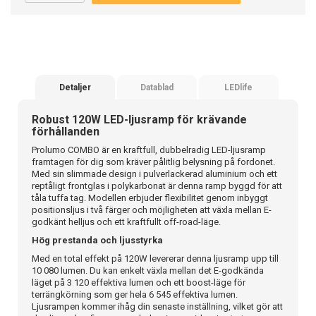
Detaljer
Datablad
LEDlife
Robust 120W LED-ljusramp för krävande
förhållanden
Prolumo COMBO är en kraftfull, dubbelradig LED-ljusramp
framtagen för dig som kräver pålitlig belysning på fordonet.
Med sin slimmade design i pulverlackerad aluminium och ett
reptåligt frontglas i polykarbonat är denna ramp byggd för att
tåla tuffa tag. Modellen erbjuder flexibilitet genom inbyggt
positionsljus i två färger och möjligheten att växla mellan E-
godkänt helljus och ett kraftfullt off-road-läge.
Hög prestanda och ljusstyrka
Med en total effekt på 120W levererar denna ljusramp upp till
10 080 lumen. Du kan enkelt växla mellan det E-godkända
läget på 3 120 effektiva lumen och ett boost-läge för
terrängkörning som ger hela 6 545 effektiva lumen.
Ljusrampen kommer ihåg din senaste inställning, vilket gör att