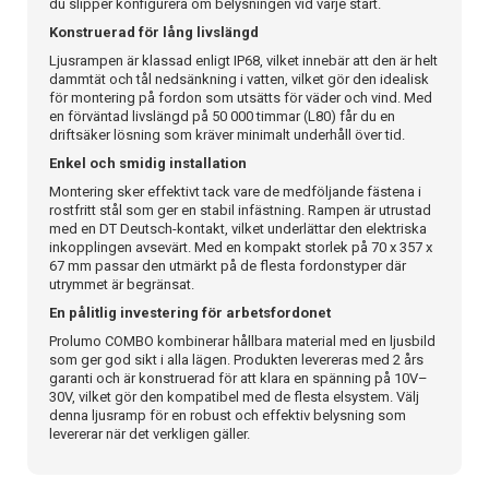
du slipper konfigurera om belysningen vid varje start.
Konstruerad för lång livslängd
Ljusrampen är klassad enligt IP68, vilket innebär att den är helt
dammtät och tål nedsänkning i vatten, vilket gör den idealisk
för montering på fordon som utsätts för väder och vind. Med
en förväntad livslängd på 50 000 timmar (L80) får du en
driftsäker lösning som kräver minimalt underhåll över tid.
Enkel och smidig installation
Montering sker effektivt tack vare de medföljande fästena i
rostfritt stål som ger en stabil infästning. Rampen är utrustad
med en DT Deutsch-kontakt, vilket underlättar den elektriska
inkopplingen avsevärt. Med en kompakt storlek på 70 x 357 x
67 mm passar den utmärkt på de flesta fordonstyper där
utrymmet är begränsat.
En pålitlig investering för arbetsfordonet
Prolumo COMBO kombinerar hållbara material med en ljusbild
som ger god sikt i alla lägen. Produkten levereras med 2 års
garanti och är konstruerad för att klara en spänning på 10V–
30V, vilket gör den kompatibel med de flesta elsystem. Välj
denna ljusramp för en robust och effektiv belysning som
levererar när det verkligen gäller.