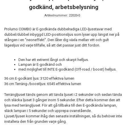
godkänd, arbetsbelysning
Artikelnummer:
22020-0
Prolumo COMBO är E-godkända dubbelradiga LED-ljusstavar med
dubbel/dubbel inbyggd LED-positionsljus som lyser upp längst ner på
stången i en "neoneffekt". Den låter dig växla mellan vitt och gult
lägesljus vid varje tillfälle, så att det passar just ditt fordon.
Den har ett extremt långt och skarpt helljus.
Lampan är E-godkänd och
med möjlighet till INTE E-godkänd (Off-road / boost) helljus.
36 cm E-godkänt ljus: 3120 effektiva lumen
36 cm Terräng-/boostljus: 6545 effektiva lumen
Terrängljuset tänds genom att tända ljuset i 2 sekunder och sedan tända
och släcka ljuset 3 gånger inom 5 sekunder. Efter detta kommer den att
lysa med terrängljuset. För att gå tillbaka till den E-godkända lampan,
släck lampan i 5 sekunder och upprepa ovanstående.
Ljuset/ljusen kommer ihåg den senaste inställningen, så du behöver inte
installera den från grunden varje gång.