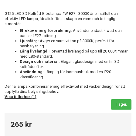
G125 LED 3D Koltråd Glödlampa 4W E27 - 3000K är en stilfull och
effektiv LED-lampa, idealisk för att skapa en varm och behaglig
atmosfär.
Effektiv energiförbrukning:
Använder endast 4 watt och
passar i E27-fattning.
Ljussfärg:
Avger en varm vit ton på 3000K, perfekt för
mysbelysning.
Lång livslängd:
Förväntad livslängd på upp till 20 000 timmar
med L80-standard.
Design och material:
Elegant glasdesign med en fin 3D
koltrådseffekt.
Användning:
Lämplig för inomhusbruk med en IP20-
klassificering.
Denna lampa kombinerar energieffektivitet med vacker design för att
uppfylla dina belysningsbehov.
Visa tillbehör (1)
I lager.
265 kr