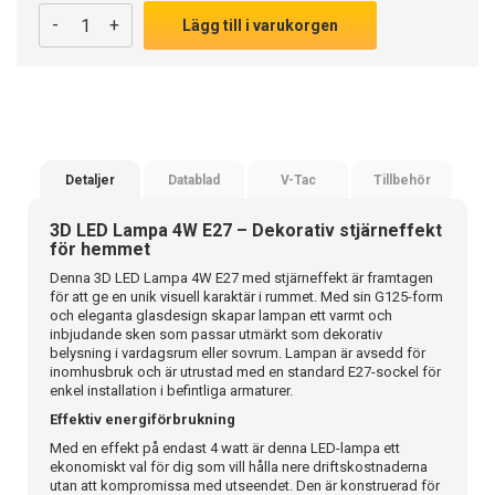
-
+
Lägg till i varukorgen
Detaljer
Datablad
V-Tac
Tillbehör
3D LED Lampa 4W E27 – Dekorativ stjärneffekt
för hemmet
Denna 3D LED Lampa 4W E27 med stjärneffekt är framtagen
för att ge en unik visuell karaktär i rummet. Med sin G125-form
och eleganta glasdesign skapar lampan ett varmt och
inbjudande sken som passar utmärkt som dekorativ
belysning i vardagsrum eller sovrum. Lampan är avsedd för
inomhusbruk och är utrustad med en standard E27-sockel för
enkel installation i befintliga armaturer.
Effektiv energiförbrukning
Med en effekt på endast 4 watt är denna LED-lampa ett
ekonomiskt val för dig som vill hålla nere driftskostnaderna
utan att kompromissa med utseendet. Den är konstruerad för