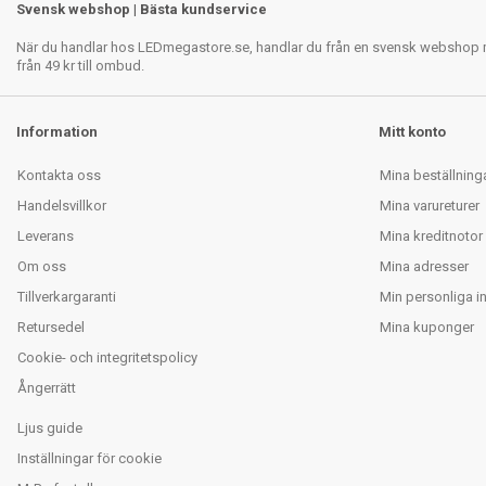
Svensk webshop | Bästa kundservice
När du handlar hos LEDmegastore.se, handlar du från en svensk webshop med
från 49 kr till ombud.
Information
Mitt konto
Kontakta oss
Mina beställning
Handelsvillkor
Mina varureturer
Leverans
Mina kreditnotor
Om oss
Mina adresser
Tillverkargaranti
Min personliga i
Retursedel
Mina kuponger
Cookie- och integritetspolicy
Ångerrätt
Ljus guide
Inställningar för cookie