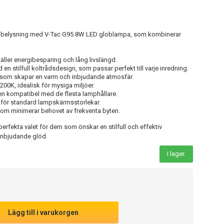
l belysning med V-Tac G95 8W LED globlampa, som kombinerar
ller energibesparing och lång livslängd.
 stilfull koltrådsdesign, som passar perfekt till varje inredning.
 som skapar en varm och inbjudande atmosfär.
2200K, idealisk för mysiga miljöer.
den kompatibel med de flesta lamphållare.
 för standard lampskärmsstorlekar.
som minimerar behovet av frekventa byten.
rfekta valet för dem som önskar en stilfull och effektiv
inbjudande glöd.
I lager.
Lägg till i varukorgen