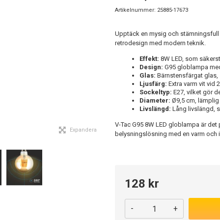
Artikelnummer:
25885-17673
Upptäck en mysig och stämningsful
retrodesign med modern teknik.
Effekt:
8W LED, som säkerstä
Design:
G95 globlampa med en
Glas:
Bärnstensfärgat glas,
Ljusfärg:
Extra varm vit vid 
Sockeltyp:
E27, vilket gör 
Diameter:
Ø9,5 cm, lämplig
Livslängd:
Lång livslängd, 
V-Tac G95 8W LED globlampa är det pe
Expandera
belysningslösning med en varm och 
128 kr
-
+