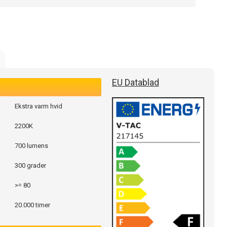
EU Datablad
Ekstra varm hvid
2200K
700 lumens
300 grader
>= 80
20.000 timer