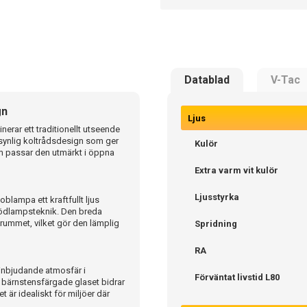
Datablad
V-Tac
gn
Ljus
rar ett traditionellt utseende
synlig koltrådsdesign som ger
Kulör
mm passar den utmärkt i öppna
Extra varm vit kulör
Ljusstyrka
blampa ett kraftfullt ljus
lödlampsteknik. Den breda
i rummet, vilket gör den lämplig
Spridning
RA
 inbjudande atmosfär i
Förväntat livstid L80
t bärnstensfärgade glaset bidrar
 är idealiskt för miljöer där