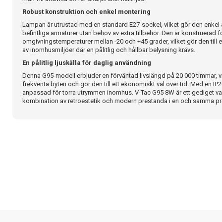
Robust konstruktion och enkel montering
Lampan är utrustad med en standard E27-sockel, vilket gör den enkel att
befintliga armaturer utan behov av extra tillbehör. Den är konstruerad fö
omgivningstemperaturer mellan -20 och +45 grader, vilket gör den till ett
av inomhusmiljöer där en pålitlig och hållbar belysning krävs.
En pålitlig ljuskälla för daglig användning
Denna G95-modell erbjuder en förväntad livslängd på 20 000 timmar, v
frekventa byten och gör den till ett ekonomiskt val över tid. Med en IP2
anpassad för torra utrymmen inomhus. V-Tac G95 8W är ett gediget va
kombination av retroestetik och modern prestanda i en och samma pr