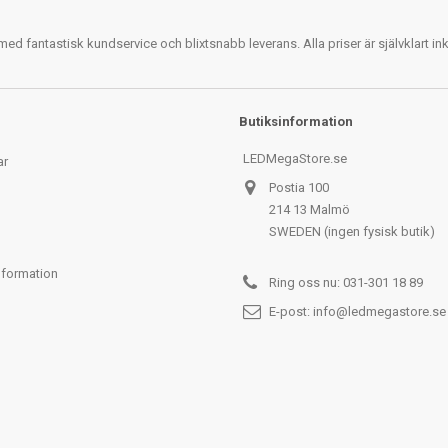
 fantastisk kundservice och blixtsnabb leverans. Alla priser är självklart i
Butiksinformation
LEDMegaStore.se
ar
Postia 100
214 13 Malmö
SWEDEN (ingen fysisk butik)
nformation
Ring oss nu:
031-301 18 89
E-post:
info@ledmegastore.se