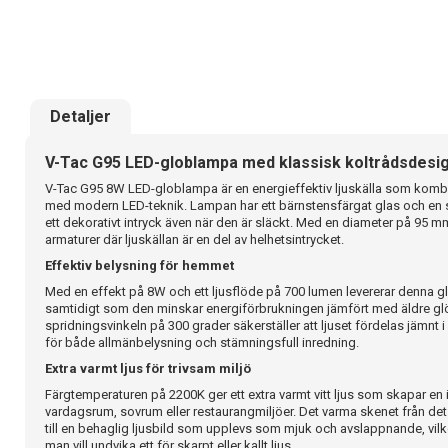
Detaljer
V-Tac G95 LED-globlampa med klassisk koltrådsdesi
V-Tac G95 8W LED-globlampa är en energieffektiv ljuskälla som kombine
med modern LED-teknik. Lampan har ett bärnstensfärgat glas och en 
ett dekorativt intryck även när den är släckt. Med en diameter på 95 
armaturer där ljuskällan är en del av helhetsintrycket.
Effektiv belysning för hemmet
Med en effekt på 8W och ett ljusflöde på 700 lumen levererar denna glo
samtidigt som den minskar energiförbrukningen jämfört med äldre g
spridningsvinkeln på 300 grader säkerställer att ljuset fördelas jämnt 
för både allmänbelysning och stämningsfull inredning.
Extra varmt ljus för trivsam miljö
Färgtemperaturen på 2200K ger ett extra varmt vitt ljus som skapar en
vardagsrum, sovrum eller restaurangmiljöer. Det varma skenet från de
till en behaglig ljusbild som upplevs som mjuk och avslappnande, vilket
man vill undvika ett för skarpt eller kallt ljus.