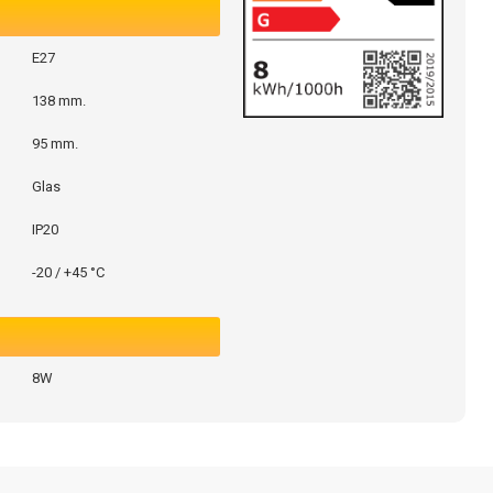
E27
138 mm.
95 mm.
Glas
IP20
-20 / +45 °C
8W