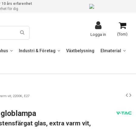
 10 års erfarenhet
het för dig
(Tom)
Logga in
mhus
Industri & Företag
Växtbelysning
Elmaterial
arm vit, 2200K, E27
 globlampa
stensfärgat glas, extra varm vit,