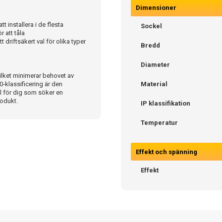
Dimensioner
 installera i de flesta
Sockel
r att tåla
 driftsäkert val för olika typer
Bredd
Diameter
ilket minimerar behovet av
0-klassificering är den
Material
l för dig som söker en
odukt.
IP klassifikation
Temperatur
Effekt och spänning
Effekt