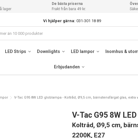
De bästa priserna
Över
å lager
Frakt från bara 49 kr.
Säker
Vi hjälper gärna:
031-301 18 89
LED Strips
Downlights
LED lampor
Inomhus & uto
Erbjudanden
ampor
V-Tac G95 8W LED globlampa - Koltråd, Ø9,5 cm, bärnstensfärgat glas, extra v
V-Tac G95 8W LED
Koltråd, Ø9,5 cm, bärn
2200K, E27