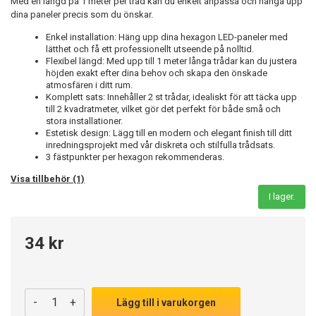
Med en längd på 1 meter per tråd kan du enkelt anpassa och hänga upp
dina paneler precis som du önskar.
Enkel installation: Häng upp dina hexagon LED-paneler med
lätthet och få ett professionellt utseende på nolltid.
Flexibel längd: Med upp till 1 meter långa trådar kan du justera
höjden exakt efter dina behov och skapa den önskade
atmosfären i ditt rum.
Komplett sats: Innehåller 2 st trådar, idealiskt för att täcka upp
till 2 kvadratmeter, vilket gör det perfekt för både små och
stora installationer.
Estetisk design: Lägg till en modern och elegant finish till ditt
inredningsprojekt med vår diskreta och stilfulla trådsats.
3 fästpunkter per hexagon rekommenderas.
Visa tillbehör (1)
I lager.
34 kr
-
+
Lägg till i varukorgen