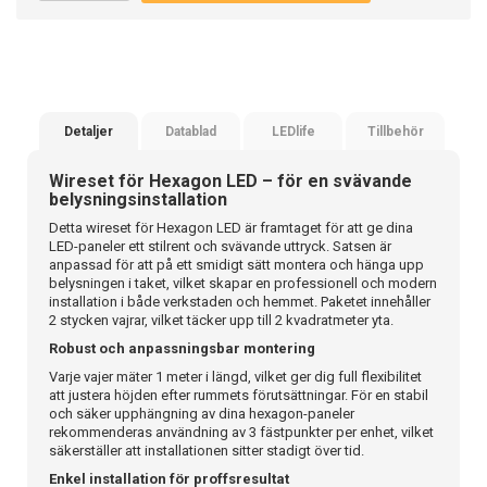
Detaljer
Datablad
LEDlife
Tillbehör
Wireset för Hexagon LED – för en svävande
belysningsinstallation
Detta wireset för Hexagon LED är framtaget för att ge dina
LED-paneler ett stilrent och svävande uttryck. Satsen är
anpassad för att på ett smidigt sätt montera och hänga upp
belysningen i taket, vilket skapar en professionell och modern
installation i både verkstaden och hemmet. Paketet innehåller
2 stycken vajrar, vilket täcker upp till 2 kvadratmeter yta.
Robust och anpassningsbar montering
Varje vajer mäter 1 meter i längd, vilket ger dig full flexibilitet
att justera höjden efter rummets förutsättningar. För en stabil
och säker upphängning av dina hexagon-paneler
rekommenderas användning av 3 fästpunkter per enhet, vilket
säkerställer att installationen sitter stadigt över tid.
Enkel installation för proffsresultat