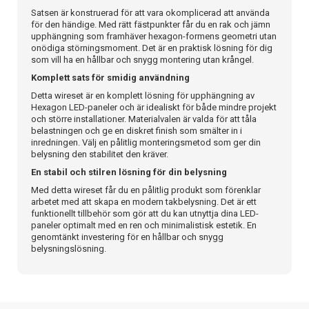
Satsen är konstruerad för att vara okomplicerad att använda
för den händige. Med rätt fästpunkter får du en rak och jämn
upphängning som framhäver hexagon-formens geometri utan
onödiga störningsmoment. Det är en praktisk lösning för dig
som vill ha en hållbar och snygg montering utan krångel.
Komplett sats för smidig användning
Detta wireset är en komplett lösning för upphängning av
Hexagon LED-paneler och är idealiskt för både mindre projekt
och större installationer. Materialvalen är valda för att tåla
belastningen och ge en diskret finish som smälter in i
inredningen. Välj en pålitlig monteringsmetod som ger din
belysning den stabilitet den kräver.
En stabil och stilren lösning för din belysning
Med detta wireset får du en pålitlig produkt som förenklar
arbetet med att skapa en modern takbelysning. Det är ett
funktionellt tillbehör som gör att du kan utnyttja dina LED-
paneler optimalt med en ren och minimalistisk estetik. En
genomtänkt investering för en hållbar och snygg
belysningslösning.