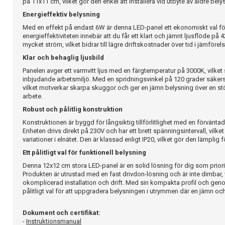
på 11x11 cm, vilket gör den enkel att installera vid utbyte av äldre belys
Energieffektiv belysning
Med en effekt på endast 6W är denna LED-panel ett ekonomiskt val f
energieffektiviteten innebär att du får ett klart och jämnt ljusflöde på
mycket ström, vilket bidrar till lägre driftskostnader över tid i jämförels
Klar och behaglig ljusbild
Panelen avger ett varmvitt ljus med en färgtemperatur på 3000K, vilke
inbjudande arbetsmiljö. Med en spridningsvinkel på 120 grader säkerst
vilket motverkar skarpa skuggor och ger en jämn belysning över en stör
arbete.
Robust och pålitlig konstruktion
Konstruktionen är byggd för långsiktig tillförlitlighet med en förvänta
Enheten drivs direkt på 230V och har ett brett spänningsintervall, vilke
variationer i elnätet. Den är klassad enligt IP20, vilket gör den lämpli
Ett pålitligt val för funktionell belysning
Denna 12x12 cm stora LED-panel är en solid lösning för dig som priori
Produkten är utrustad med en fast drivdon-lösning och är inte dimbar, 
okomplicerad installation och drift. Med sin kompakta profil och gen
pålitligt val för att uppgradera belysningen i utrymmen där en jämn och p
Dokument och certifikat:
-
Instruktionsmanual