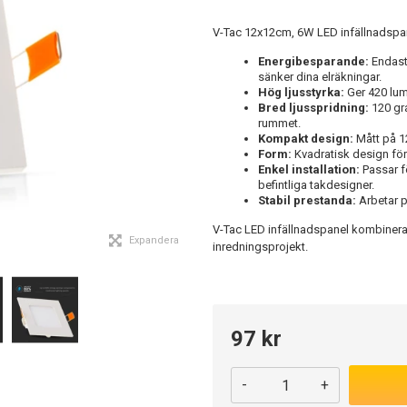
V-Tac 12x12cm, 6W LED infällnadspane
Energibesparande:
Endast
sänker dina elräkningar.
Hög ljusstyrka:
Ger 420 lume
Bred ljusspridning:
120 gra
rummet.
Kompakt design:
Mått på 1
Form:
Kvadratisk design för 
Enkel installation:
Passar fö
befintliga takdesigner.
Stabil prestanda:
Arbetar på
V-Tac LED infällnadspanel kombinerar
Expandera
inredningsprojekt.
97 kr
-
+