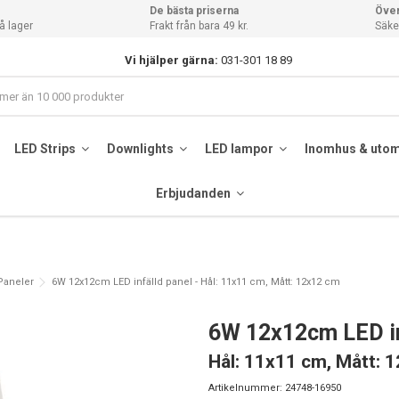
De bästa priserna
Över
å lager
Frakt från bara 49 kr.
Säker
Vi hjälper gärna:
031-301 18 89
LED Strips
Downlights
LED lampor
Inomhus & uto
Erbjudanden
 Paneler
6W 12x12cm LED infälld panel - Hål: 11x11 cm, Mått: 12x12 cm
6W 12x12cm LED in
Hål: 11x11 cm, Mått: 
Artikelnummer:
24748-16950