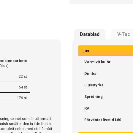
Datablad
V-Tac
Ljus
ecisionsarbete
Varm vit kulör
0 lux)
Dimbar
22 st
Ljusstyrka
54 st
Spridning
176 st
RA
lysningsenhet som är utformad
Förväntat livstid L80
inish smälter den in i de flesta
 komplett enhet med ett hålmått