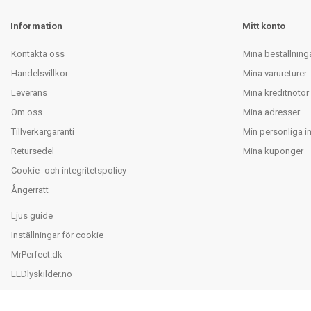
Information
Mitt konto
Kontakta oss
Mina beställning
Handelsvillkor
Mina varureturer
Leverans
Mina kreditnotor
Om oss
Mina adresser
Tillverkargaranti
Min personliga i
Retursedel
Mina kuponger
Cookie- och integritetspolicy
Ångerrätt
Ljus guide
Inställningar för cookie
MrPerfect.dk
LEDlyskilder.no