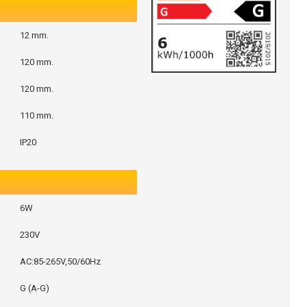
12 mm.
120 mm.
120 mm.
110 mm.
IP20
6W
230V
AC:85-265V,50/60Hz
G (A-G)