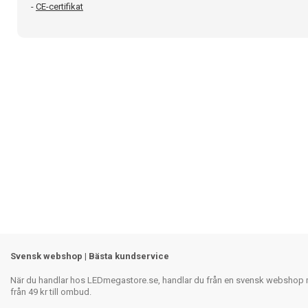
-
CE-certifikat
Svensk webshop | Bästa kundservice
När du handlar hos LEDmegastore.se, handlar du från en svensk webshop med
från 49 kr till ombud.