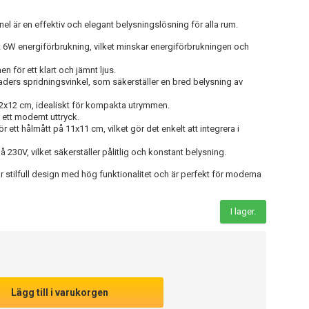
l är en effektiv och elegant belysningslösning för alla rum.
 6W energiförbrukning, vilket minskar energiförbrukningen och
n för ett klart och jämnt ljus.
ders spridningsvinkel, som säkerställer en bred belysning av
2x12 cm, idealiskt för kompakta utrymmen.
ett modernt uttryck.
r ett hålmått på 11x11 cm, vilket gör det enkelt att integrera i
 230V, vilket säkerställer pålitlig och konstant belysning.
 stilfull design med hög funktionalitet och är perfekt för moderna
I lager.
Lägg till i varukorgen