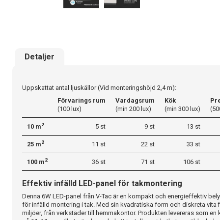
Detaljer
Uppskattat antal ljuskällor (Vid monteringshöjd 2,4 m):
Förvarings rum
Vardagsrum
Kök
Pr
(100 lux)
(min 200 lux)
(min 300 lux)
(50
2
10 m
5 st
9 st
13 st
2
25 m
11 st
22 st
33 st
2
100 m
36 st
71 st
106 st
Effektiv infälld LED-panel för takmontering
Denna 6W LED-panel från V-Tac är en kompakt och energieffektiv be
för infälld montering i tak. Med sin kvadratiska form och diskreta vita f
miljöer, från verkstäder till hemmakontor. Produkten levereras som en