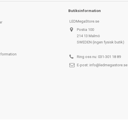
Butiksinformation
LEDMegaStore.se
ar
Postia 100
214 13 Malmö
SWEDEN (ingen fysisk butik)
nformation
Ring oss nu:
031-301 18 89
E-post:
info@ledmegastore.se