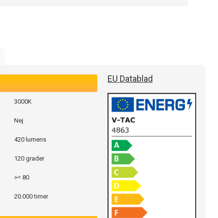
EU Datablad
3000K
Nej
420 lumens
120 grader
>= 80
20.000 timer