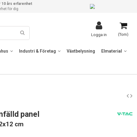
 10 års erfarenhet
het för dig
(Tom)
Logga in
mhus
Industri & Företag
Växtbelysning
Elmaterial
fälld panel
12x12 cm