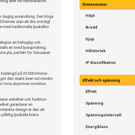
ning eller vid nyinstallation.
Dimensioner
Höjd
ör daglig användning. Den höga
 420 lumen utan att dra onödigt
e med traditionella ljuskällor.
Bredd
Djup
t skapar en behaglig och
älls en bred ljusspridning,
Hålstorlek
re yta, perfekt för fokuserat
IP klassifikation
d livslängd på 20 000 timmar.
t gör den stabil även vid mindre
Effekt och spänning
g för torra utrymmen inomhus.
Effekt
terar enkelhet och funktion.
Spänning
vilket garanterar en
omtänkta design är den ett
ålitlig ljuskälla krävs.
Spänningsintervall
Energiklass