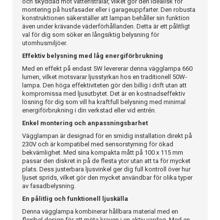
och skyddad mot vattenstrålar, vilket gör den idealisk för
montering på husfasader eller i garageuppfarter. Den robusta
konstruktionen säkerställer att lampan behåller sin funktion
även under krävande väderförhållanden. Detta är ett pålitligt
val för dig som söker en långsiktig belysning för
utomhusmiljöer.
Effektiv belysning med låg energiförbrukning
Med en effekt på endast 5W levererar denna vägglampa 660
lumen, vilket motsvarar ljusstyrkan hos en traditionell 50W-
lampa. Den höga effektiviteten gör den billig i drift utan att
kompromissa med ljusutbytet. Det är en kostnadseffektiv
lösning för dig som vill ha kraftfull belysning med minimal
energiförbrukning i din verkstad eller vid entrén.
Enkel montering och anpassningsbarhet
Vägglampan är designad för en smidig installation direkt på
230V och är kompatibel med sensorstyrning för ökad
bekvämlighet. Med sina kompakta mått på 100 x 115 mm
passar den diskret in på de flesta ytor utan att ta för mycket
plats. Dess justerbara ljusvinkel ger dig full kontroll över hur
ljuset sprids, vilket gör den mycket användbar för olika typer
av fasadbelysning.
En pålitlig och funktionell ljuskälla
Denna vägglampa kombinerar hållbara material med en
flexibel design för att möta kraven i en aktiv vardag. Med en