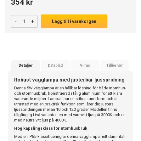
354 kr
-
+
Lägg till i varukorgen
Detaljer
Datablad
V-Tac
Tillbehör
Robust vägglampa med justerbar ljusspridning
Denna 5W vägglampa är en hållbar lösning för både inomhus-
och utomhusbruk, konstruerad i tålig aluminium för att klara
varierande miljöer. Lampan har en stilren rund form och är
utrustad med en praktisk funktion som låter dig justera
ljusspridningen mellan 10 och 120 grader. Modellen finns
tillgänglig i två varianter: en med varmvitt ljus på 3000K och en
med neutralvitt ljus på 4000K.
Hög kapslingsklass för utomhusbruk
Med en IP65-klassificering är denna vägglampa helt dammtät