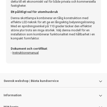
detta till ett ekonomiskt val för både privata och kommersiella
fastigheter.
Ett pålitligt val för utomhusbruk
Denna skottlampa kombinerar en tålig konstruktion med
effektiv LED-teknik för att ge en långsiktig belysningslösning.
Med en spridningsvinkel på 110 grader täcker den effektivt
större ytor trots sin ringa storlek. Välj denna modell för en
installation som kombinerar funktionalitet med hållbarhet i en
kompakt formfaktor.
Dokument och certifikat:
-
Instruktionsmanual
Svensk webshop | Bästa kundservice
Information
Mitt konto