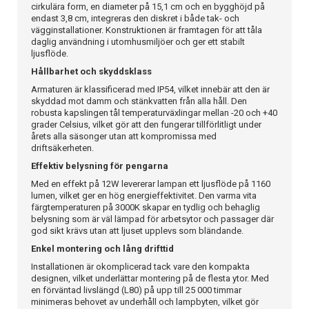
cirkulära form, en diameter på 15,1 cm och en bygghöjd på
endast 3,8 cm, integreras den diskret i både tak- och
vägginstallationer. Konstruktionen är framtagen för att tåla
daglig användning i utomhusmiljöer och ger ett stabilt
ljusflöde.
Hållbarhet och skyddsklass
Armaturen är klassificerad med IP54, vilket innebär att den är
skyddad mot damm och stänkvatten från alla håll. Den
robusta kapslingen tål temperaturväxlingar mellan -20 och +40
grader Celsius, vilket gör att den fungerar tillförlitligt under
årets alla säsonger utan att kompromissa med
driftsäkerheten.
Effektiv belysning för pengarna
Med en effekt på 12W levererar lampan ett ljusflöde på 1160
lumen, vilket ger en hög energieffektivitet. Den varma vita
färgtemperaturen på 3000K skapar en tydlig och behaglig
belysning som är väl lämpad för arbetsytor och passager där
god sikt krävs utan att ljuset upplevs som bländande.
Enkel montering och lång drifttid
Installationen är okomplicerad tack vare den kompakta
designen, vilket underlättar montering på de flesta ytor. Med
en förväntad livslängd (L80) på upp till 25 000 timmar
minimeras behovet av underhåll och lampbyten, vilket gör