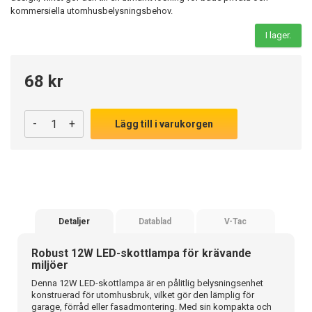
kommersiella utomhusbelysningsbehov.
I lager.
68 kr
-
+
Lägg till i varukorgen
Detaljer
Datablad
V-Tac
Robust 12W LED-skottlampa för krävande
miljöer
Denna 12W LED-skottlampa är en pålitlig belysningsenhet
konstruerad för utomhusbruk, vilket gör den lämplig för
garage, förråd eller fasadmontering. Med sin kompakta och