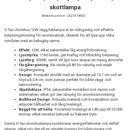
skottlampa
Artikelnummer:
26273-18007
V-Tac Utomhus 12W vägg/taklampa är en mångsidig och effektiv
belysningslösning för utomhusbruk, idealisk för att lysa upp olika
områden med en behaglig värme.
Effekt:
12W, vilket säkerställer låg energiförbrukning.
Ljusstyrka:
1160 lumen, ger kraftig och tillräcklig belysning.
Ljusfärg:
3000K, varmt vitt ljus som skapar en mysig atmosfär.
Färgåtergivning:
RA-värde på 80 för naturlig och exakt
färgåtergivning.
Design:
Kompakt storlek med en diameter på 15,1 cm och en
höjd på 3,8 cm, som passar perfekt för både vägg- och
takmontering.
Skyddsklass:
IP54, säkerställer motstånd mot damm och
stänkvatten, vilket gör den lämplig för utomhusmontering.
Bulkhead Design:
Robusta material och konstruktion som
erbjuder hållbarhet och lång livslängd.
Byggd för att hålla:
Förväntad livslängd är L80 upp till 25.000
timmar, vilket minskar behovet av frekvent byte.
Denna V-Tac utomhuslampa kombinerar energieffektivitet och stilfull
design, vilket gör den till en utmärkt lösning för både privata och