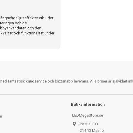
ngsidiga ljuseffekter erbjuder
nteringen och de
 hobbyanvändaren och den
 kvalitet och funktionalitet under
 fantastisk kundservice och blixtsnabb leverans. Alla priser är självklart i
Butiksinformation
LEDMegaStore.se
ar
Postia 100
214 13 Malmö