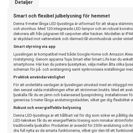
Detaljer
Smart och flexibel julbelysning för hemmet
Denna 9 meter långa LED-ljusslinga är utformad för att skapa stämni
och utomhus. Med 120 integrerade LED-lampor och en robust konstrukt
dekorera allt från julgranen till carporten eller häcken. Modellen är IP44
är skyddad mot vattenstänk och därmed tål utomhusbruk under vinterh
Smart styrning via app
Ljusslingan är kompatibel med både Google Home och Amazon Alexa, 
röststyrning. Genom apparna Tuya Smart eller Smart Life kan du enkelt 
smartphone. Här kan du justera ljusstyrkan, välja mellan åtta olika ljuse
scheman för på- och avstängning samt synkronisera inställningar med
Praktisk användarvänlighet
För att underlätta vardagen är ljusslingan utrustad med en inbyggd 
den senast valda inställningen efter att strömmen brutits. Med ett avs
ljuskälla får du en jämn och balanserad ljusspridning. Installationen fö
generösa 5 meter långa anslutningssladden, vilket ger dig flexibilitet v
Robust och energieffektiv belysning
Denna LED-ljusslinga är ett hållbart val för dig som söker en pålitlig 
LED-tekniken får du en energieffektiv lösning som minskar strömför
traditionella ljuskällor. Produkten är avsedd för 230V-anslutning och kr
dra full nytta av de smarta funktionerna, vilket gör den till ett funktionell