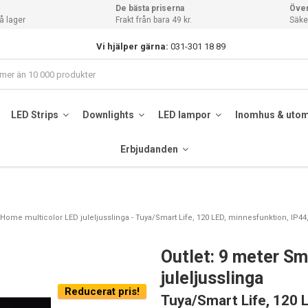
De bästa priserna
Över
å lager
Frakt från bara 49 kr.
Säker
Vi hjälper gärna:
031-301 18 89
LED Strips
Downlights
LED lampor
Inomhus & uto
Erbjudanden
 Home multicolor LED juleljusslinga - Tuya/Smart Life, 120 LED, minnesfunktion, IP44
Outlet: 9 meter S
juleljusslinga
Reducerat pris!
Tuya/Smart Life, 120 