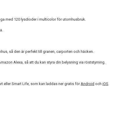
ga med 120 lysdioder i multicolor för utomhusbruk.
a.
s, så den är perfekt till granen, carporten och häcken.
on Alexa, så att du kan styra din belysning via röststyrning.
t eller Smart Life, som kan laddas ner gratis för
Android
och
iOS
.