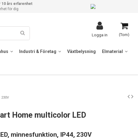
 10 års erfarenhet
het för dig
(Tom)
Logga in
mhus
Industri & Företag
Växtbelysning
Elmaterial
, 230V
mart Home multicolor LED
LED, minnesfunktion, IP44, 230V