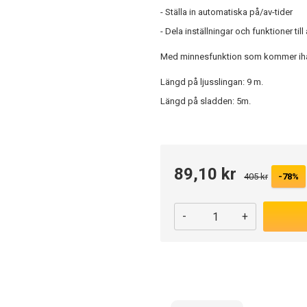
- Ställa in automatiska på/av-tider
- Dela inställningar och funktioner ti
Med minnesfunktion som kommer ihåg
Längd på ljusslingan: 9 m.
Längd på sladden: 5m.
89,10 kr
405 kr
-78%
-
+