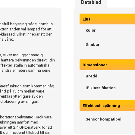
Datablad
Ljus
ngsfull belysning både inomhus
ion är den väl lämpad för att
Kulör
-klassad, vilket innebär att den
alvåret.
Dimbar
vilket möjliggör smidig
hantera belysningen direkt i din
Dimensioner
ffekter, ställa in automatiska
 andra enheter i samma serie.
Bredd
minnesfunktion som kommer ihåg
IP klassifikation
tånd på 13 cm mellan varje
renklas ytterligare av den
id placering av slingan.
Effekt och spänning
dekorationsbelysning. Tack vare
Sensor kompatibel
brukningen jämfört med
äver ett 2,4 GHz-nätverk för att
t och modernt tillskott till din