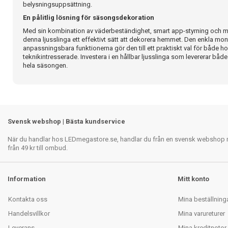
belysningsuppsättning.
En pålitlig lösning för säsongsdekoration
Med sin kombination av väderbeständighet, smart app-styrning och må
denna ljusslinga ett effektivt sätt att dekorera hemmet. Den enkla mo
anpassningsbara funktionerna gör den till ett praktiskt val för både
teknikintresserade. Investera i en hållbar ljusslinga som levererar både
hela säsongen.
Svensk webshop | Bästa kundservice
När du handlar hos LEDmegastore.se, handlar du från en svensk webshop med
från 49 kr till ombud.
Information
Mitt konto
Kontakta oss
Mina beställning
Handelsvillkor
Mina varureturer
Leverans
Mina kreditnotor