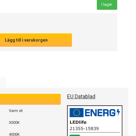
I lager.
Lägg till i varukorgen
e
EU Datablad
Varm vit
3000K
4000K