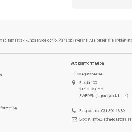
 fantastisk kundservice och blixtsnabb leverans. Alla priser är självklart i
Butiksinformation
LEDMegaStore.se
ar
Postia 100
214 13 Malmö
SWEDEN (ingen fysisk butik)
nformation
Ring oss nu:
031-301 18 89
E-post:
info@ledmegastore.se