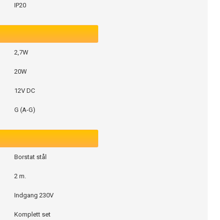
IP20
2,7W
20W
12V DC
G (A-G)
Borstat stål
2 m.
Indgang 230V
Komplett set