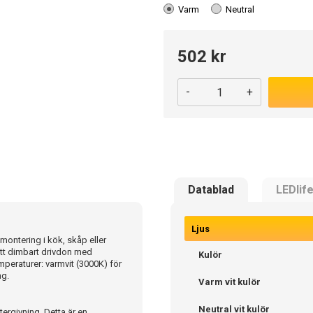
Varm
Neutral
502 kr
-
+
Datablad
LEDlif
Ljus
ontering i kök, skåp eller
 ett dimbart drivdon med
Kulör
temperaturer: varmvit (3000K) för
ng.
Varm vit kulör
Neutral vit kulör
ergivning. Detta är en