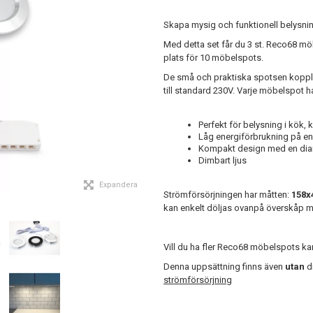
Skapa mysig och funktionell belysnin
Med detta set får du 3 st. Reco68 mö
plats för 10 möbelspots.
De små och praktiska spotsen koppla
till standard 230V. Varje möbelspot 
Perfekt för belysning i kök, 
Låg energiförbrukning på e
Kompakt design med en diame
Dimbart ljus
Expandera
Strömförsörjningen har måtten:
158x
kan enkelt döljas ovanpå överskåp 
Vill du ha fler Reco68 möbelspots k
Denna uppsättning finns även
utan
d
strömförsörjning