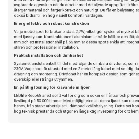
avgörande egenskap när du arbetar med detaljerade uppgifter i köket e
återger material och färger korrekt och naturligt. Du får en belysning s
också bidrar till en hög visuell komfort i vardagen.
Energieffektiv och robust konstruktion
Varje möbelspot förbrukar endast 2,7W, vilket gör systemet mycket bill
med ljusstyrkan. Konstruktionen i aluminium är både hållbar och lättp
mm och ett installationshål på 56 mm är dessa spots enkla att integrera
stilren och professionell installation.
Praktisk installation och dimbarhet
Systemet ansluts enkelt till det medföljande dimbara drivdonet, som i s
230V. Varje spot är utrustad med en 2 meter lång kabel med smidig dup
dragning och montering. Drivdonet har en kompakt design som gör att
överskåp eller i trånga utrymmen.
En pålitlig lösning för krävande miljöer
LEDlife Reco68 är ett solitt val för dig som söker en hållbar och prisv
livslängd på 50 000 timmar. Med möjligheten att dimra ljuset kan du en
behov, från starkt arbetsljus till dämpad kvällsbelysning. Detta set 
hög teknisk prestanda och utgör en långsiktig investering för ditt hem 