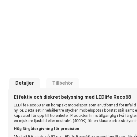
Detaljer
Tillbehör
Effektiv och diskret belysning med LEDlife Reco68
LEDlife Reco68 är en kompakt möbelspot som är utformad för infälld m
hyllor. Detta set innehåller tre stycken möbelspots i borstat stål samt
kapacitet för upp till tio enheter. Produkten finns tillgänglig i två färg
en mjukare ljusbild eller neutralvit (4000K) för en klarare arbetsbelysni
Hög färgåtergivning för precision
Med ett RA-värde på 92 ger LEDlife Reco68 en exceptionellt god färgåt