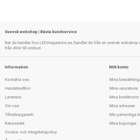
Svensk webshop | Bästa kundservice
När du handlar hos LEDmegastore.se, handlar du från en svensk webshop med
från 49 kr till ombud.
Information
Mitt konto
Kontakta oss
Mina beställning
Handelsvillkor
Mina varureturer
Leverans
Mina kreditnotor
Om oss
Mina adresser
Tillverkargaranti
Min personliga i
Retursedel
Mina kuponger
Cookie- och integritetspolicy