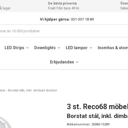
De bästa priserna
Över
å lager
Frakt från bara 49 kr.
Säker
Vi hjälper gärna:
031-301 18 89
LED Strips
Downlights
LED lampor
Inomhus & uto
Erbjudanden
r - Borstat stål, inkl. dimbart drivdon
3 st. Reco68 möbe
Borstat stål, inkl. dim
Artikelnummer:
20085-15289