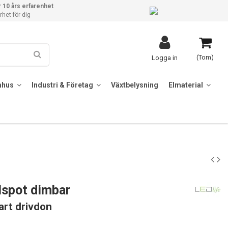
 10 års erfarenhet
het för dig
(Tom)
Logga in
mhus
Industri & Företag
Växtbelysning
Elmaterial
lspot dimbar
bart drivdon