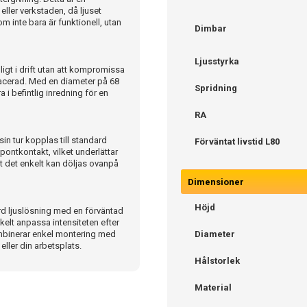
ller verkstaden, då ljuset
om inte bara är funktionell, utan
Dimbar
Ljusstyrka
igt i drift utan att kompromissa
lacerad. Med en diameter på 68
Spridning
 i befintlig inredning för en
RA
in tur kopplas till standard
Förväntat livstid L80
ontkontakt, vilket underlättar
 det enkelt kan döljas ovanpå
Dimensioner
Höjd
ärd ljuslösning med en förväntad
kelt anpassa intensiteten efter
kombinerar enkel montering med
Diameter
eller din arbetsplats.
Hålstorlek
Material