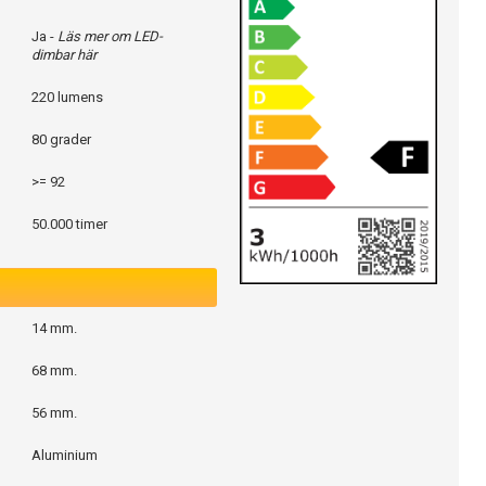
Ja -
Läs mer om LED-
dimbar här
220 lumens
80 grader
>= 92
50.000 timer
14 mm.
68 mm.
56 mm.
Aluminium