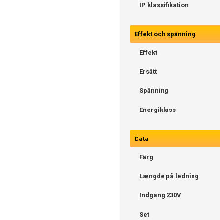
IP klassifikation
Effekt och spänning
Effekt
Ersätt
Spänning
Energiklass
Data
Färg
Længde på ledning
Indgang 230V
Set