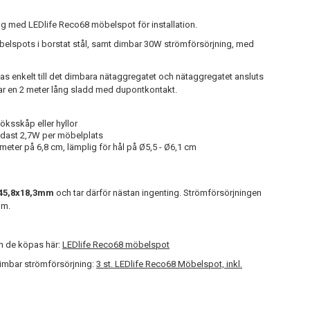
g med LEDlife Reco68 möbelspot för installation.
belspots i borstat stål, samt dimbar 30W strömförsörjning, med
s enkelt till det dimbara nätaggregatet och nätaggregatet ansluts
har en 2 meter lång sladd med dupontkontakt.
köksskåp eller hyllor
ndast 2,7W per möbelplats
ter på 6,8 cm, lämplig för hål på Ø5,5 - Ø6,1 cm
45,8x18,3mm
och tar därför nästan ingenting. Strömförsörjningen
mm.
an de köpas här:
LEDlife Reco68 möbelspot
imbar strömförsörjning:
3 st. LEDlife Reco68 Möbelspot, inkl.