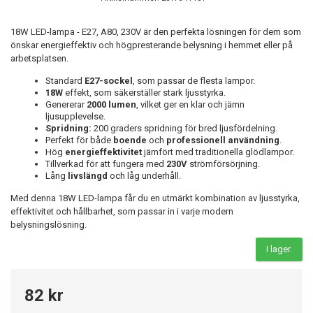
18W LED-lampa - E27, A80, 230V är den perfekta lösningen för dem som
önskar energieffektiv och högpresterande belysning i hemmet eller på
arbetsplatsen.
Standard
E27-sockel
, som passar de flesta lampor.
18W
effekt, som säkerställer stark ljusstyrka.
Genererar
2000 lumen
, vilket ger en klar och jämn
ljusupplevelse.
Spridning:
200 graders spridning för bred ljusfördelning.
Perfekt för både
boende
och
professionell användning
.
Hög
energieffektivitet
jämfört med traditionella glödlampor.
Tillverkad för att fungera med
230V
strömförsörjning.
Lång
livslängd
och låg underhåll.
Med denna 18W LED-lampa får du en utmärkt kombination av ljusstyrka,
effektivitet och hållbarhet, som passar in i varje modern
belysningslösning.
I lager.
82 kr