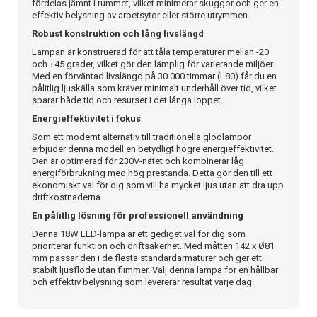
fördelas jämnt i rummet, vilket minimerar skuggor och ger en
effektiv belysning av arbetsytor eller större utrymmen.
Robust konstruktion och lång livslängd
Lampan är konstruerad för att tåla temperaturer mellan -20
och +45 grader, vilket gör den lämplig för varierande miljöer.
Med en förväntad livslängd på 30 000 timmar (L80) får du en
pålitlig ljuskälla som kräver minimalt underhåll över tid, vilket
sparar både tid och resurser i det långa loppet.
Energieffektivitet i fokus
Som ett modernt alternativ till traditionella glödlampor
erbjuder denna modell en betydligt högre energieffektivitet.
Den är optimerad för 230V-nätet och kombinerar låg
energiförbrukning med hög prestanda. Detta gör den till ett
ekonomiskt val för dig som vill ha mycket ljus utan att dra upp
driftkostnaderna.
En pålitlig lösning för professionell användning
Denna 18W LED-lampa är ett gediget val för dig som
prioriterar funktion och driftsäkerhet. Med måtten 142 x Ø81
mm passar den i de flesta standardarmaturer och ger ett
stabilt ljusflöde utan flimmer. Välj denna lampa för en hållbar
och effektiv belysning som levererar resultat varje dag.