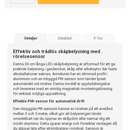
Detaljer
Datablad
V-Tac
Effektiv och trådlös skåpbelysning med
rörelsesensor
Denna 30 cm långa LED-skåpbelysning är utformad för att ge
praktisk belysning i garderober, skåp eller arbetsytor där fasta
elinstallationer saknas. Armaturen har en slimmad profil i
aluminium och en inbyggd PIR-sensor som tänder ljuset
automatiskt vid rörelse. Denna modell är uppladdningsbar
och levereras med en smidig magnetisk monteringslösning
för enklast möjliga uppsättning.
Effektiv PIR-sensor för automatisk drift
Den inbyggda PIR-sensorn känner av rörelser på ett avstånd
mellan 3 och 5 meter, vilket gör att belysningen tänds
omedelbart när du öppnar en skåpdörr eller närmar dig ett
mörkt utrymme. Detta sparar energi och förenklar vardagen då
du slipper leta efter strömbrytare i mörkret. Sensorn är