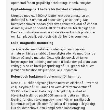
optimerad för att ge pålitlig detektering i inomhusmiljöer.
Uppladdningsbart batteri för flexibel användning
Utrustad med ett 1500mA-batteri erbjuder armaturen en
drifttid på 5–6 timmar vid kontinuerlig användning. När
batteriet behöver laddas görs detta enkelt via USB på endast
4 timmar, vilket gör den till ett driftsäkert val för dagligt bruk.
Denna konstruktion innebär att du slipper krångliga sladdar
och kan placera ljuset precis där det behövs som mest.
Enkel magnetisk montering
Tack vare den magnetiska monteringslösningen kan
armaturen fästas snabbt på metallytor eller via medföljande
fästen på andra material. Detta gör det enkelt att ta ner
belysningen för laddning och sätta tillbaka den på plats utan
verktyg. Med en bred ljusspridning på 180 grader får du ett
jämnt och funktionellt ljusflöde i alla utrymmen.
Robust och funktionell belysning för hemmet
Denna LED-skåpbelysning kombinerar en effekt på 1,5W med
en ljusstyrka på 110 lumen i en varmvit färgtemperatur på
3000K, vilket ger ett behagligt och tydligt ljus. Med en
förväntad livslängd på 20 000 timmar är detta en hållbar
lösning för dina förvaringsutrymmen. Välj en pålitlig och
lättmonterad ljuskälla som förenklar din vardag och ger dig
ljus där det behövs utan komplicerad kabeldragning.