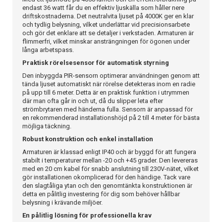
endast 36 watt får du en effektiv ljuskälla som håller nere
driftskostnaderna. Det neutralvita ljuset på 4000K ger en klar
och tydlig belysning, vilket underlättar vid precisionsarbete
och gör det enklare att se detaljer i verkstaden. Armaturen är
flimmerfri, vilket minskar ansträngningen för ögonen under
långa arbetspass.
Praktisk rörelsesensor för automatisk styrning
Den inbyggda PIR-sensorn optimerar användningen genom att
tända ljuset automatiskt när rörelse detekteras inom en radie
på upp till 6 meter. Detta är en praktisk funktion i utrymmen
där man ofta går in och ut, då du slipper leta efter
strömbrytaren med händerna fulla. Sensorn är anpassad för
en rekommenderad installationshöjd på 2 till 4 meter för bästa
möjliga täckning.
Robust konstruktion och enkel installation
Armaturen är klassad enligt IP40 och är byggd för att fungera
stabilt i temperaturer mellan -20 och +45 grader. Den levereras
med en 20 cm kabel för snabb anslutning till 230V-nätet, vilket
gör installationen okomplicerad för den händige. Tack vare
den slagtåliga ytan och den genomtänkta konstruktionen är
detta en pålitlig investering för dig som behöver hållbar
belysning i krävande miljöer.
En pålitlig lösning för professionella krav