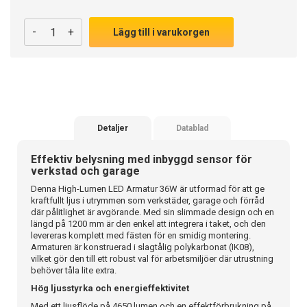
-
+
Lägg till i varukorgen
Detaljer
Datablad
Effektiv belysning med inbyggd sensor för
verkstad och garage
Denna High-Lumen LED Armatur 36W är utformad för att ge
kraftfullt ljus i utrymmen som verkstäder, garage och förråd
där pålitlighet är avgörande. Med sin slimmade design och en
längd på 1200 mm är den enkel att integrera i taket, och den
levereras komplett med fästen för en smidig montering.
Armaturen är konstruerad i slagtålig polykarbonat (IK08),
vilket gör den till ett robust val för arbetsmiljöer där utrustning
behöver tåla lite extra.
Hög ljusstyrka och energieffektivitet
Med ett ljusflöde på 4650 lumen och en effektförbrukning på