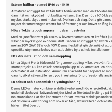
Extrem hållbarhet med IP66 och IK10
Armaturen är byggd för att tåla tuffa förhållanden med en IP66-klassning
dammtät och skyddad mot kraftiga vattenstrålar. Den höga IK10-klassif
mycket starkt skydd mot mekanisk åverkan och slag. Detta gör Limea Giga
miljöer där utrustningen utsätts för påfrestningar och kräver en lång li
Hög effektivitet och anpassningsbar ljusstyrka
Med en ljuseffektivitet på 150lm/W levererar armaturen ett kraftfullt lju
vilket ger mycket god ekonomi i drift. Genom en inbyggd dipswitch ka
mellan 20W, 26W, 33W och 40W. Denna flexibilitet gör det möjligt att 
specifika utrymmets behov utan att behöva byta ut hela installationen.
Effektiv installation och seriekoppling
Limea Gigant Pro är förberedd för genomkoppling, vilket avsevärt för
större projekt. Du kan enkelt seriekoppla upp till 22 armaturer i en obru
och material vid installation. Armaturen är avsedd för nedpendlad mon
garanti, vilket säkerställer en trygg investering för professionella anvä
En robust och ekonomisk belysningslösning
Denna LED-armatur kombinerar driftsäkerhet med hög energieffektivite
underhållsbehovet i krävande miljöer. Med en förväntad livslängd på 
isolationsklass II är den konstruerad för att leverera stabilt ljus under
det rationella valet för dig som söker en tålig, lättinstallerad och ko
håller måttet över tid.