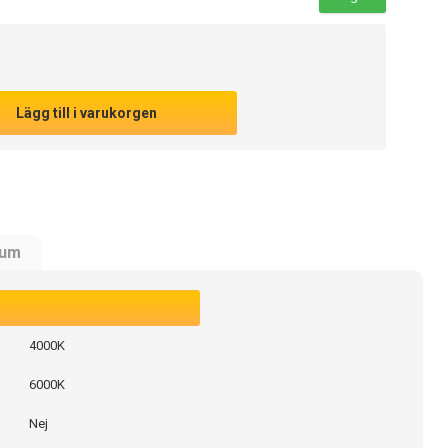
Lägg till i varukorgen
rum
4000K
6000K
Nej