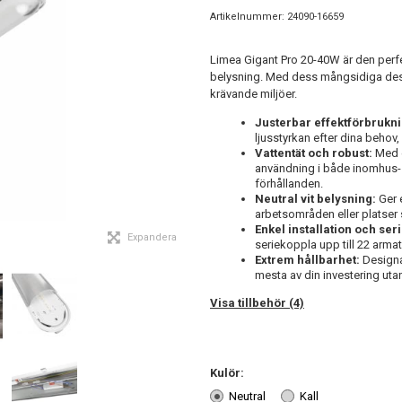
Artikelnummer:
24090-16659
Limea Gigant Pro 20-40W är den perfe
belysning. Med dess mångsidiga desi
krävande miljöer.
Justerbar effektförbrukni
ljusstyrkan efter dina behov,
Vattentät och robust:
Med e
användning i både inomhus-
förhållanden.
Neutral vit belysning:
Ger e
arbetsområden eller platser 
Enkel installation och ser
Expandera
seriekoppla upp till 22 armat
Extrem hållbarhet:
Designad
mesta av din investering uta
Visa tillbehör (4)
Kulör:
Neutral
Kall