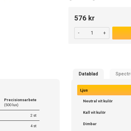
576 kr
-
+
Datablad
Spect
Ljus
Precisionsarbete
Neutral vit kulör
(500 lux)
Kall vit kulör
2 st
Dimbar
4 st