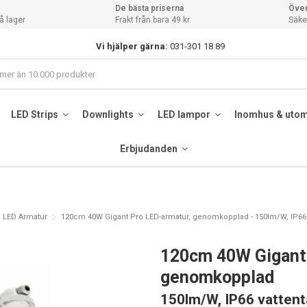
De bästa priserna
Över
å lager
Frakt från bara 49 kr.
Säker
Vi hjälper gärna:
031-301 18 89
LED Strips
Downlights
LED lampor
Inomhus & uto
Erbjudanden
LED Armatur
120cm 40W Gigant Pro LED-armatur, genomkopplad - 150lm/W, IP66 v
120cm 40W Gigant 
genomkopplad
150lm/W, IP66 vattent