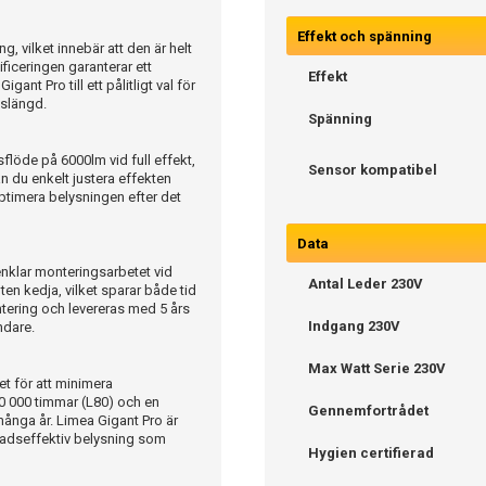
Effekt och spänning
, vilket innebär att den är helt
iceringen garanterar ett
Effekt
nt Pro till ett pålitligt val för
vslängd.
Spänning
sflöde på 6000lm vid full effekt,
Sensor kompatibel
n du enkelt justera effekten
optimera belysningen efter det
Data
enklar monteringsarbetet vid
Antal Leder 230V
ten kedja, vilket sparar både tid
tering och levereras med 5 års
Indgang 230V
ndare.
Max Watt Serie 230V
t för att minimera
50 000 timmar (L80) och en
Gennemfortrådet
 många år. Limea Gigant Pro är
stnadseffektiv belysning som
Hygien certifierad