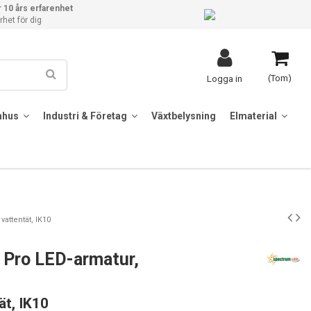
 10 års erfarenhet
het för dig
(Tom)
Logga in
mhus
Industri & Företag
Växtbelysning
Elmaterial
attentät, IK10
Pro LED-armatur,
ät, IK10