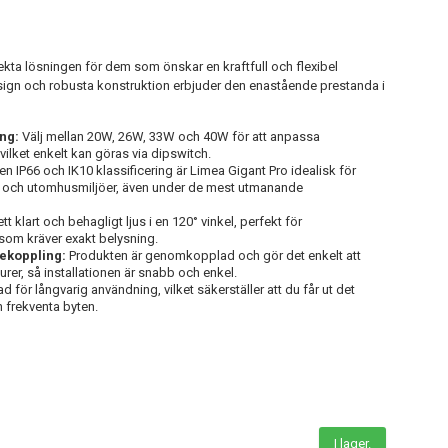
kta lösningen för dem som önskar en kraftfull och flexibel
gn och robusta konstruktion erbjuder den enastående prestanda i
ng:
Välj mellan 20W, 26W, 33W och 40W för att anpassa
vilket enkelt kan göras via dipswitch.
n IP66 och IK10 klassificering är Limea Gigant Pro idealisk för
 och utomhusmiljöer, även under de mest utmanande
tt klart och behagligt ljus i en 120° vinkel, perfekt för
som kräver exakt belysning.
iekoppling:
Produkten är genomkopplad och gör det enkelt att
urer, så installationen är snabb och enkel.
 för långvarig användning, vilket säkerställer att du får ut det
n frekventa byten.
I lager.