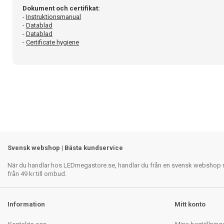
Dokument och certifikat:
-
Instruktionsmanual
-
Datablad
-
Datablad
-
Certificate hygiene
Svensk webshop | Bästa kundservice
När du handlar hos LEDmegastore.se, handlar du från en svensk webshop med
från 49 kr till ombud.
Information
Mitt konto