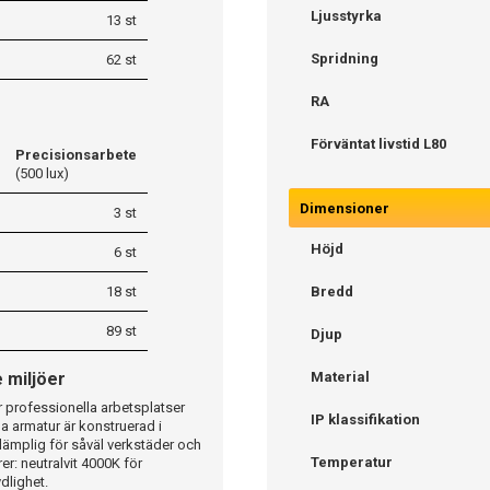
Ljusstyrka
13 st
Spridning
62 st
RA
Förväntat livstid L80
Precisionsarbete
(500 lux)
Dimensioner
3 st
Höjd
6 st
18 st
Bredd
89 st
Djup
 miljöer
Material
 professionella arbetsplatser
IP klassifikation
a armatur är konstruerad i
 lämplig för såväl verkstäder och
Temperatur
r: neutralvit 4000K för
dlighet.