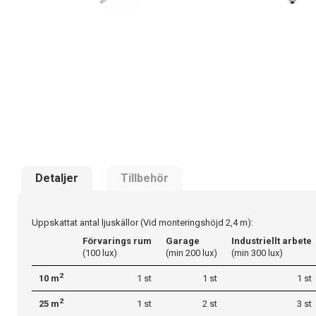
Detaljer
Tillbehör
Uppskattat antal ljuskällor (Vid monteringshöjd 2,4 m):
Förvarings rum
Garage
Industriellt arbete
(100 lux)
(min 200 lux)
(min 300 lux)
2
10 m
1 st
1 st
1 st
2
25 m
1 st
2 st
3 st