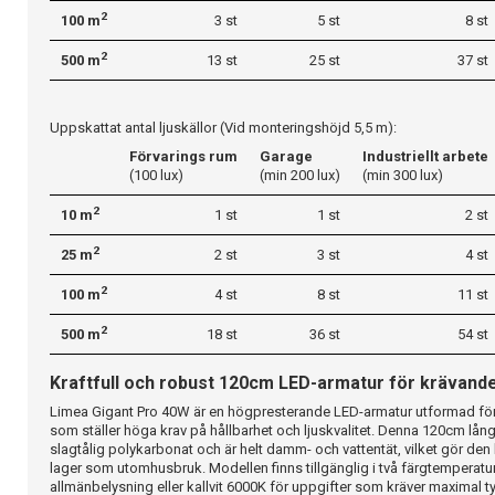
2
100 m
3 st
5 st
8 st
2
500 m
13 st
25 st
37 st
Uppskattat antal ljuskällor (Vid monteringshöjd 5,5 m):
Förvarings rum
Garage
Industriellt arbete
(100 lux)
(min 200 lux)
(min 300 lux)
2
10 m
1 st
1 st
2 st
2
25 m
2 st
3 st
4 st
2
100 m
4 st
8 st
11 st
2
500 m
18 st
36 st
54 st
Kraftfull och robust 120cm LED-armatur för krävande
Limea Gigant Pro 40W är en högpresterande LED-armatur utformad för
som ställer höga krav på hållbarhet och ljuskvalitet. Denna 120cm lång
slagtålig polykarbonat och är helt damm- och vattentät, vilket gör den
lager som utomhusbruk. Modellen finns tillgänglig i två färgtemperature
allmänbelysning eller kallvit 6000K för uppgifter som kräver maximal ty