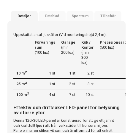
Detaljer
Datablad
Spectrum
Tillbehör
Uppskattat antal ljuskällor (Vid monteringshöjd 2,4 m):
Förvarings
Garage
Kök /
Precisionsarbete
rum
(min
Kontor
(500 lux)
(100 lux)
200 lux)
(min
300
lux)
2
10 m
1 st
1 st
2 st
2 st
2
25 m
1 st
2 st
3 st
5 st
2
100 m
4 st
7 st
10 st
16 st
Effektiv och driftsäker LED-panel för belysning
av större ytor
Denna 120x30 LED-panel är konstruerad för att ge ett jämnt
och kraftfullt ljus i allt från verkstäder till kontorsmiljöer.
Panelen har en stilren vit ram och är utformad för att enkelt