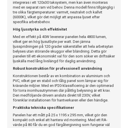
integreras i ett 120x30 taksystem, men kan även monteras
med en separat ram vid behov. Denna modell finns tillgänglig i
tre olika färgtemperaturer: varmvit, neutralvit och kallvit
(6000K), vilket gör det möjligt att anpassa ljuset efter
specifika arbetsbehov.
Hög ljusstyrka och effektivitet
Med en effekt på 40W levererar panelen hela 4800 lumen,
vilket ger en hög ljusutbyte per watt. Den jämna
ljusspridningen på 120 grader säkerställer att hela arbetsytan
belyses utan störande skuggor eller bländning. Detta gör
panelen till ett ekonomiskt val för den som söker en driftsäker
ljuskälla med lång livslängd för daglig användning.
Robust konstruktion för professionell användning
Konstruktionen består av en kombination av aluminium och
PVC, vilket ger en stabil och tålig panel som lämpar sig för
krävande miljöer. Med en IP20-klassificering är den optimerad
för torra inomhusutrymmen där pålitlig belysning är ett krav.
Den medföljande drivern ansluts direkt till 230V, vilket
förenklar installationen för hantverkaren eller den händige.
Praktiska tekniska specifikationer
Panelen har ett mått på 25 x 1195 x 295 mm, vilket gör den
kompakt och enkel att hantera vid montering. Med ett RA-
värde på 80 får du en god färgåtergivning som fungerar väl