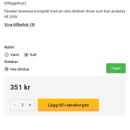
(tilläggsköp).
Panelen levereras komplett med en icke-dimbart driver som kan anslutas
till 230V.
Visa tillbehör (3)
Kulör:
Varm
Kall
Dimbar:
I lager.
Inte dimbar
351 kr
-
+
Lägg till i varukorgen