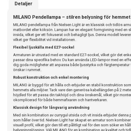
Detaljer
MILANO Pendellampa – stilren belysning för hemmet
MILANO pendellampa från Nielsen Light är en klassisk och tidlös arm
matbordet eller köksön. Lampan har en elegant formgivning med en skär
insida, vilket ger ett fokuserat och behagligt ljus. Denna modell lever
vilket ger flexibilitet vid installationen.
Flexibel ljuskälla med E27-sockel
Armaturen är utrustad med en standard E27-sockel, vilket gör det enkelt
passar dina specifika behov. Du kan använda LED-lampor med en effekt 
dig goda möjligheter att anpassa både ljusstyrka och färgtemperatur 
önskar i rummet.
Robust konstruktion och enkel montering
MILANO är byggd för att hålla och erbjuder en stabil konstruktion som
hemmets alla miljöer. Tack vare den generösa kabellängden på 2 meter
höjdled för att passa din takhöjd och dina önskemål, vilket gör mont
okomplicerad för både hemmafixaren och hantverkaren.
Klassisk design för långvarig användning
Med sin kombination av currygul utsida och vit insida erbjuder denna 
som håller över tid. Nielsen Light har skapat en armatur som kombinera
visuell profil, vilket gör den till ett pålitligt val för den som söker en hå
belysningslösning. Välj MILANO för en kombination av kvalitet och tid