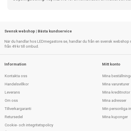
Svensk webshop | Bästa kundservice
När du handlar hos LEDmegastore.se, handlar du från en svensk webshop med
från 49 kr till ombud.
Information
Mitt konto
Kontakta oss
Mina beställning
Handelsvillkor
Mina varureturer
Leverans
Mina kreditnotor
Om oss
Mina adresser
Tillverkargaranti
Min personliga i
Retursedel
Mina kuponger
Cookie- och integritetspolicy