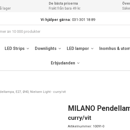
De bästa priserna
Över
å lager
Frakt från bara 49 kr.
Säker
Vi hjälper gärna:
031-301 18 89
LED Strips
Downlights
LED lampor
Inomhus & uto
Erbjudanden
llampa, E27, Ø40, Nielsen Light - curry/vit
MILANO Pendellamp
curry/vit
Artikelnummer:
10091-0