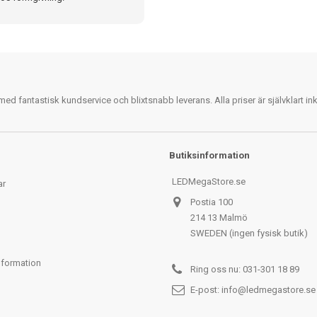
 fantastisk kundservice och blixtsnabb leverans. Alla priser är självklart i
Butiksinformation
LEDMegaStore.se
ar
Postia 100
214 13 Malmö
SWEDEN (ingen fysisk butik)
nformation
Ring oss nu:
031-301 18 89
E-post:
info@ledmegastore.se