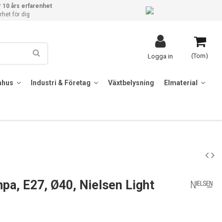
 10 års erfarenhet
het för dig
(Tom)
Logga in
mhus
Industri & Företag
Växtbelysning
Elmaterial
a, E27, Ø40, Nielsen Light