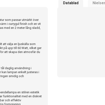
Datablad
Nielse
atur som passar utmärkt över
m i currygul finish och en vit
eras med en 2 meter lång sladd,
 att välja en ljuskälla som
på upp till 60 Watt, vilket ger
för att skapa den atmosfär du
 tål daglig användning i
 kan lampan enkelt justeras i
eringen smidig och
pendellampa en stilren estetik
r funktionalitet med en diskret
llbar och effektiv
lös formgivning.