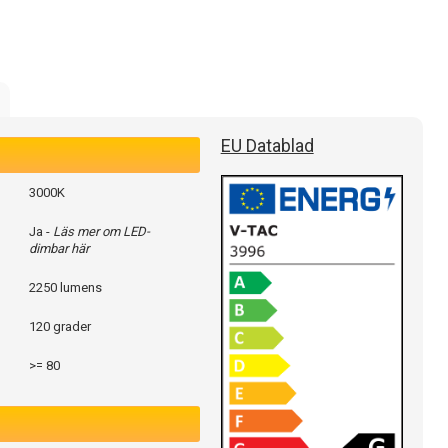
EU Datablad
3000K
Ja -
Läs mer om LED-
dimbar här
2250 lumens
120 grader
>= 80