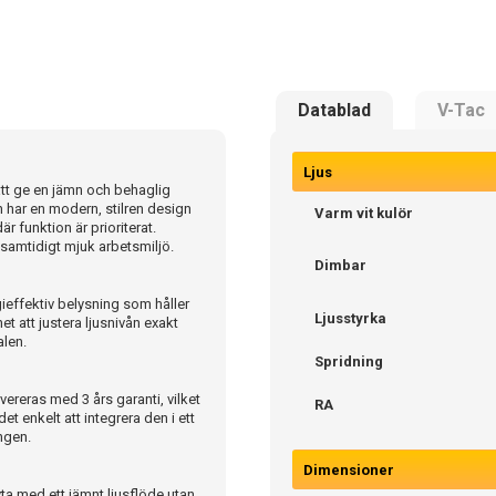
Datablad
V-Tac
Ljus
tt ge en jämn och behaglig
 har en modern, stilren design
Varm vit kulör
r funktion är prioriterat.
n samtidigt mjuk arbetsmiljö.
Dimbar
ieffektiv belysning som håller
Ljusstyrka
et att justera ljusnivån exakt
alen.
Spridning
vereras med 3 års garanti, vilket
RA
t enkelt att integrera den i ett
ngen.
Dimensioner
ta med ett jämnt ljusflöde utan