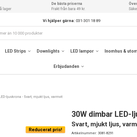
De bästa priserna
Över
å lager
Frakt från bara 49 kr.
Säker
Vi hjälper gärna:
031-301 18 89
LED Strips
Downlights
LED lampor
Inomhus & uto
Erbjudanden
D-ljuskrona - Svart, mjukt ljus, varmvit
30W dimbar LED-lj
Svart, mjukt ljus, varm
Reducerat pris!
Artikelnummer:
3081-8291