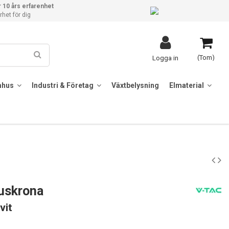
 10 års erfarenhet
het för dig
(Tom)
Logga in
mhus
Industri & Företag
Växtbelysning
Elmaterial
uskrona
vit