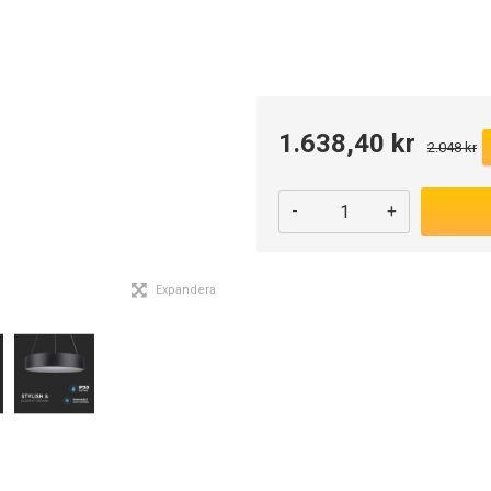
1.638,40 kr
2.048 kr
-
+
Expandera