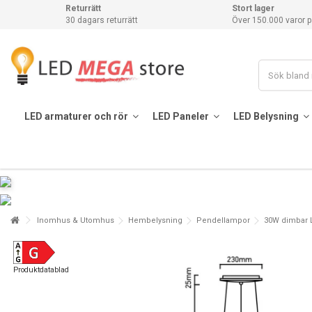
Returrätt
Stort lager
30 dagars returrätt
Över 150.000 varor p
LED armaturer och rör
LED Paneler
LED Belysning
Inomhus & Utomhus
Hembelysning
Pendellampor
30W dimbar LE
Produktdatablad