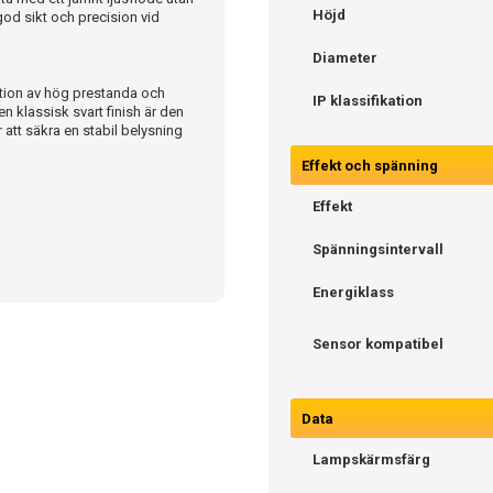
Höjd
od sikt och precision vid
Diameter
ation av hög prestanda och
IP klassifikation
n klassisk svart finish är den
r att säkra en stabil belysning
Effekt och spänning
Effekt
Spänningsintervall
Energiklass
Sensor kompatibel
Data
Lampskärmsfärg