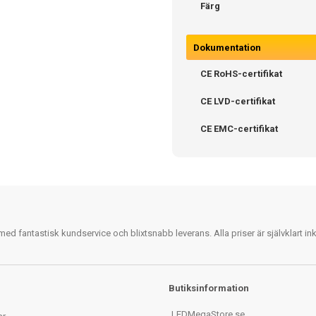
Färg
Dokumentation
CE RoHS-certifikat
CE LVD-certifikat
CE EMC-certifikat
 fantastisk kundservice och blixtsnabb leverans. Alla priser är självklart i
Butiksinformation
LEDMegaStore.se