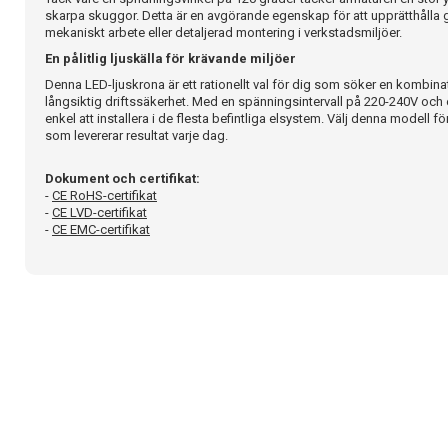
skarpa skuggor. Detta är en avgörande egenskap för att upprätthålla g
mekaniskt arbete eller detaljerad montering i verkstadsmiljöer.
En pålitlig ljuskälla för krävande miljöer
Denna LED-ljuskrona är ett rationellt val för dig som söker en kombin
långsiktig driftssäkerhet. Med en spänningsintervall på 220-240V och e
enkel att installera i de flesta befintliga elsystem. Välj denna modell fö
som levererar resultat varje dag.
Dokument och certifikat:
-
CE RoHS-certifikat
-
CE LVD-certifikat
-
CE EMC-certifikat