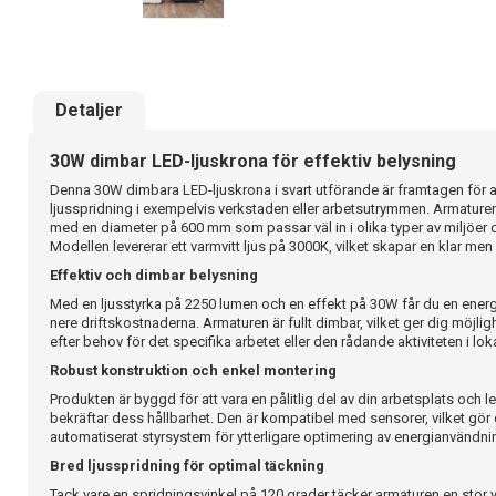
Detaljer
30W dimbar LED-ljuskrona för effektiv belysning
Denna 30W dimbara LED-ljuskrona i svart utförande är framtagen för a
ljusspridning i exempelvis verkstaden eller arbetsutrymmen. Armaturen
med en diameter på 600 mm som passar väl in i olika typer av miljöer dä
Modellen levererar ett varmvitt ljus på 3000K, vilket skapar en klar me
Effektiv och dimbar belysning
Med en ljusstyrka på 2250 lumen och en effekt på 30W får du en energ
nere driftskostnaderna. Armaturen är fullt dimbar, vilket ger dig möjligh
efter behov för det specifika arbetet eller den rådande aktiviteten i lok
Robust konstruktion och enkel montering
Produkten är byggd för att vara en pålitlig del av din arbetsplats och le
bekräftar dess hållbarhet. Den är kompatibel med sensorer, vilket gör de
automatiserat styrsystem för ytterligare optimering av energianvändni
Bred ljusspridning för optimal täckning
Tack vare en spridningsvinkel på 120 grader täcker armaturen en stor y