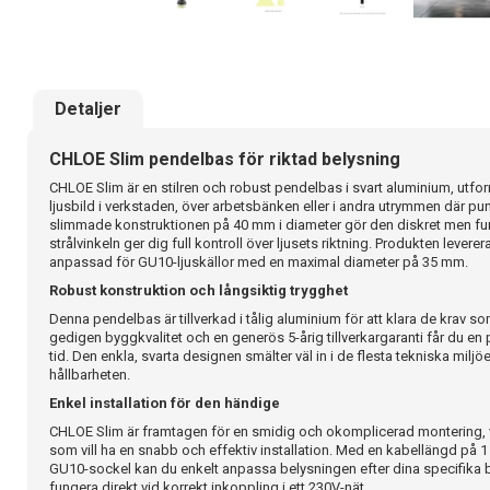
Detaljer
CHLOE Slim pendelbas för riktad belysning
CHLOE Slim är en stilren och robust pendelbas i svart aluminium, utfo
ljusbild i verkstaden, över arbetsbänken eller i andra utrymmen där pu
slimmade konstruktionen på 40 mm i diameter gör den diskret men fun
strålvinkeln ger dig full kontroll över ljusets riktning. Produkten leverer
anpassad för GU10-ljuskällor med en maximal diameter på 35 mm.
Robust konstruktion och långsiktig trygghet
Denna pendelbas är tillverkad i tålig aluminium för att klara de krav so
gedigen byggkvalitet och en generös 5-årig tillverkargaranti får du en p
tid. Den enkla, svarta designen smälter väl in i de flesta tekniska mil
hållbarheten.
Enkel installation för den händige
CHLOE Slim är framtagen för en smidig och okomplicerad montering, vi
som vill ha en snabb och effektiv installation. Med en kabellängd på 
GU10-sockel kan du enkelt anpassa belysningen efter dina specifika b
fungera direkt vid korrekt inkoppling i ett 230V-nät.