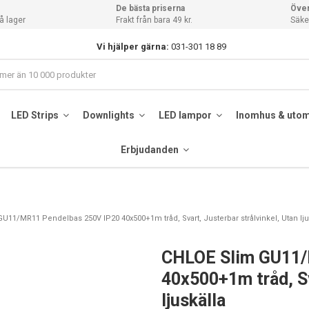
De bästa priserna
Över
å lager
Frakt från bara 49 kr.
Säker
Vi hjälper gärna:
031-301 18 89
LED Strips
Downlights
LED lampor
Inomhus & uto
Erbjudanden
U11/MR11 Pendelbas 250V IP20 40x500+1m tråd, Svart, Justerbar strålvinkel, Utan lju
CHLOE Slim GU11/
40x500+1m tråd, Sv
ljuskälla