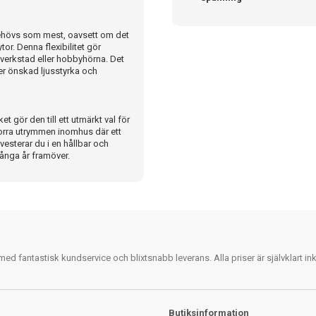
t behövs som mest, oavsett om det
or. Denna flexibilitet gör
n verkstad eller hobbyhörna. Det
ter önskad ljusstyrka och
t gör den till ett utmärkt val för
orra utrymmen inomhus där ett
vesterar du i en hållbar och
många år framöver.
 fantastisk kundservice och blixtsnabb leverans. Alla priser är självklart i
Butiksinformation