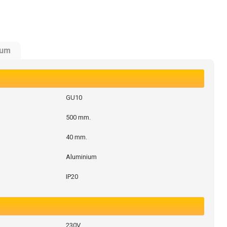
rum
GU10
500 mm.
40 mm.
Aluminium
IP20
230V