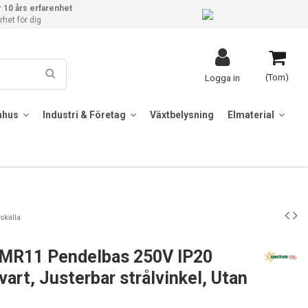
 10 års erfarenhet
het för dig
(Tom)
Logga in
mhus
Industri & Företag
Växtbelysning
Elmaterial
skälla
MR11 Pendelbas 250V IP20
art, Justerbar strålvinkel, Utan