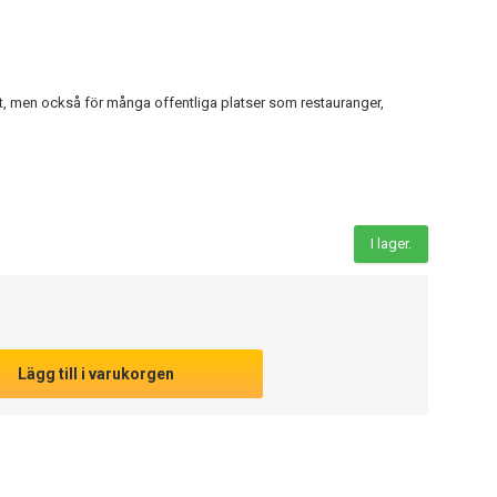
t, men också för många offentliga platser som restauranger,
I lager.
Lägg till i varukorgen