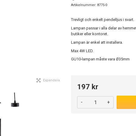
Artikelnummer:
8775-0
Trevligt och enkelt pendelljus i svart.
Lampan passar i alla delar av hemme
butiker eller kontoret.
Lampan är enkel att installera.
Max 4W LED.
GU10-lampan måste vara Ø35mm
Expandera
197 kr
-
+