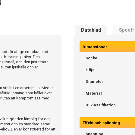
Datablad
Spect
Dimensioner
rmad för att ge en fokuserad
nktbelysning krävs. Den
Sockel
ktionell, och den justerbara
as utan ljuskälla och är
Höjd
Diameter
m ställs i en arbetsmiljö. Med en
ålitlig lösning som håller över
Material
jöer utan att kompromissa med
IP klassifikation
lket gör den lämplig för dig
Effekt och spänning
1 meter och en standardiserad
ehov. Den är konstruerad för att
Spänning