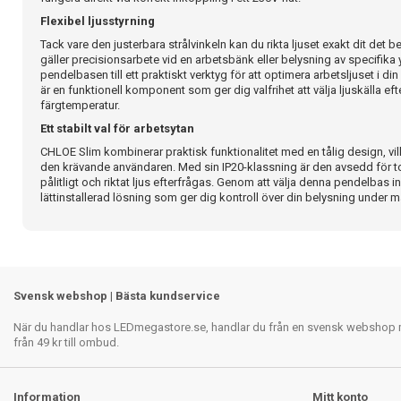
Flexibel ljusstyrning
Tack vare den justerbara strålvinkeln kan du rikta ljuset exakt dit de
gäller precisionsarbete vid en arbetsbänk eller belysning av specifika yt
pendelbasen till ett praktiskt verktyg för att optimera arbetsljuset i di
är en funktionell komponent som ger dig valfrihet att välja ljuskälla ef
färgtemperatur.
Ett stabilt val för arbetsytan
CHLOE Slim kombinerar praktisk funktionalitet med en tålig design, vilke
den krävande användaren. Med sin IP20-klassning är den avsedd för t
pålitligt och riktat ljus efterfrågas. Genom att välja denna pendelbas in
lättinstallerad lösning som ger dig kontroll över din belysning under 
Svensk webshop | Bästa kundservice
När du handlar hos LEDmegastore.se, handlar du från en svensk webshop med
från 49 kr till ombud.
Information
Mitt konto