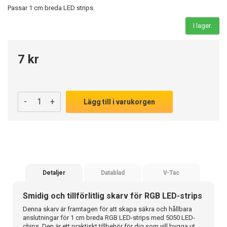
Passar 1 cm breda LED strips.
I lager.
7 kr
-
+
Lägg till i varukorgen
Detaljer
Datablad
V-Tac
Smidig och tillförlitlig skarv för RGB LED-strips
Denna skarv är framtagen för att skapa säkra och hållbara
anslutningar för 1 cm breda RGB LED-strips med 5050 LED-
chips. Den är ett praktiskt tillbehör för dig som vill bygga ut