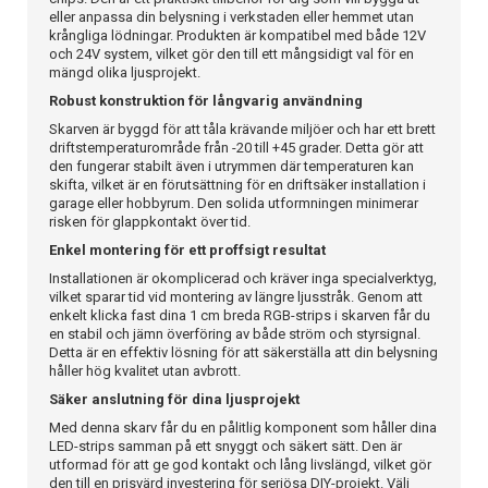
eller anpassa din belysning i verkstaden eller hemmet utan
krångliga lödningar. Produkten är kompatibel med både 12V
och 24V system, vilket gör den till ett mångsidigt val för en
mängd olika ljusprojekt.
Robust konstruktion för långvarig användning
Skarven är byggd för att tåla krävande miljöer och har ett brett
driftstemperaturområde från -20 till +45 grader. Detta gör att
den fungerar stabilt även i utrymmen där temperaturen kan
skifta, vilket är en förutsättning för en driftsäker installation i
garage eller hobbyrum. Den solida utformningen minimerar
risken för glappkontakt över tid.
Enkel montering för ett proffsigt resultat
Installationen är okomplicerad och kräver inga specialverktyg,
vilket sparar tid vid montering av längre ljusstråk. Genom att
enkelt klicka fast dina 1 cm breda RGB-strips i skarven får du
en stabil och jämn överföring av både ström och styrsignal.
Detta är en effektiv lösning för att säkerställa att din belysning
håller hög kvalitet utan avbrott.
Säker anslutning för dina ljusprojekt
Med denna skarv får du en pålitlig komponent som håller dina
LED-strips samman på ett snyggt och säkert sätt. Den är
utformad för att ge god kontakt och lång livslängd, vilket gör
den till en prisvärd investering för seriösa DIY-projekt. Välj