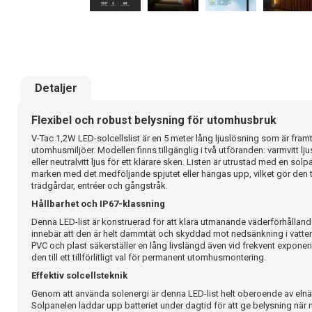
Detaljer
Flexibel och robust belysning för utomhusbruk
V-Tac 1,2W LED-solcellslist är en 5 meter lång ljuslösning som är framt
utomhusmiljöer. Modellen finns tillgänglig i två utföranden: varmvitt lj
eller neutralvitt ljus för ett klarare sken. Listen är utrustad med en so
marken med det medföljande spjutet eller hängas upp, vilket gör den till
trädgårdar, entréer och gångstråk.
Hållbarhet och IP67-klassning
Denna LED-list är konstruerad för att klara utmanande väderförhållande
innebär att den är helt dammtät och skyddad mot nedsänkning i vatten
PVC och plast säkerställer en lång livslängd även vid frekvent exponeri
den till ett tillförlitligt val för permanent utomhusmontering.
Effektiv solcellsteknik
Genom att använda solenergi är denna LED-list helt oberoende av elnätet,
Solpanelen laddar upp batteriet under dagtid för att ge belysning när m