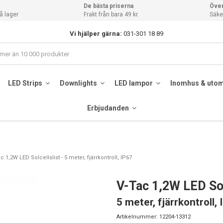
De bästa priserna
Över
å lager
Frakt från bara 49 kr.
Säker
Vi hjälper gärna:
031-301 18 89
LED Strips
Downlights
LED lampor
Inomhus & uto
Erbjudanden
c 1,2W LED Solcellslist - 5 meter, fjärrkontroll, IP67
V-Tac 1,2W LED Sol
5 meter, fjärrkontroll,
Artikelnummer:
12204-13312