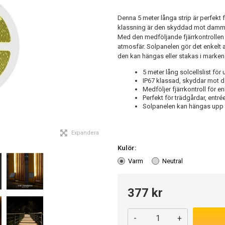
Denna 5 meter långa strip är perfekt
klassning är den skyddad mot damm o
Med den medföljande fjärrkontrollen k
atmosfär. Solpanelen gör det enkelt 
den kan hängas eller stakas i marken
5 meter lång solcellslist fö
IP67 klassad, skyddar mot 
Medföljer fjärrkontroll för en
Perfekt för trädgårdar, ent
Solpanelen kan hängas upp e
Expandera
Kulör:
Varm
Neutral
377 kr
-
+