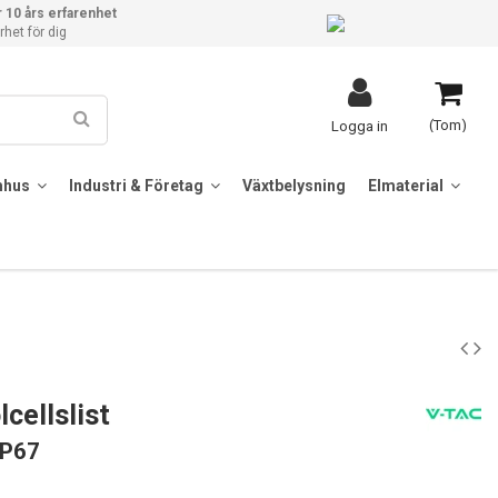
 10 års erfarenhet
het för dig
(Tom)
Logga in
mhus
Industri & Företag
Växtbelysning
Elmaterial
cellslist
 IP67