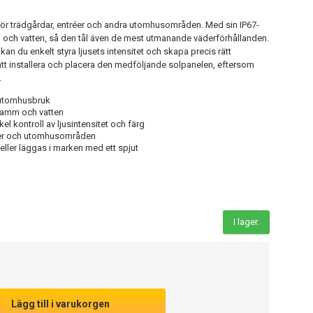
 för trädgårdar, entréer och andra utomhusområden. Med sin IP67-
ch vatten, så den tål även de mest utmanande väderförhållanden.
an du enkelt styra ljusets intensitet och skapa precis rätt
att installera och placera den medföljande solpanelen, eftersom
.
r utomhusbruk
damm och vatten
kel kontroll av ljusintensitet och färg
réer och utomhusområden
ller läggas i marken med ett spjut
I lager.
Lägg till i varukorgen