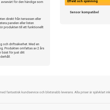
Effekt och spänning
en avsevärt för den händige som
Sensor kompatibel
en direkt från terrassen eller
tera panelen eller listen
r produkten till ett funktionellt
ng och driftsäkerhet. Med en
ing. Produkten omfattas av 2 års
 bäst för just ditt
derhåll.
 fantastisk kundservice och blixtsnabb leverans. Alla priser är självklart i