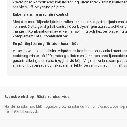
kräver ingen komplicerad kabeldragning, vilket förenklar installation
snabbt vill få belysning på plats.
Enkel styrning med fjärrkontroll
Med den medföljande fjärrkontrollen kan du enkelt justera ljusintensitet
hemmet. Detta ger dig full kontroll över belysningen utan att behöva jus
manuellt. Kombinationen av enkel fjärrstyrning och flexibel placering gö
komplement i alla utomhusmiljöer.
En pålitlig lösning för utomhusmiljöer
V-Tac 1,2W LED-solcellslist erbjuder en kombination av enkel monteri
spridningsvinkel på 120 grader ger listen en jämn och bred ljusspridn
garanti, vilket ger en extra trygghet vid köp. Välj den variant som passar
användningsområde och skapa en effektiv belysning med minimalt un
Svensk webshop | Bästa kundservice
När du handlar hos LEDmegastore.se, handlar du från en svensk webshop med
från 49 kr till ombud.