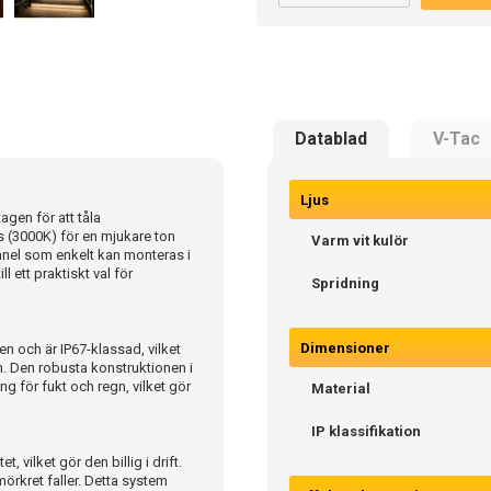
Datablad
V-Tac
Ljus
agen för att tåla
us (3000K) för en mjukare ton
Varm vit kulör
lpanel som enkelt kan monteras i
 ett praktiskt val för
Spridning
Dimensioner
n och är IP67-klassad, vilket
. Den robusta konstruktionen i
ng för fukt och regn, vilket gör
Material
IP klassifikation
 vilket gör den billig i drift.
örkret faller. Detta system