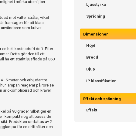
mlighet i mörka utemiljöer.
Ljusstyrka
Spridning
ad mot vattenstrålar, vilket
är framtagen för att klara
ska användaren som kräver
Dimensioner
Höjd
 en helt kostnadsfri drift. Efter
mar. Detta gör den till ett
Bredd
ll ha ett starkt ljusflöde på 860
Djup
4–5 meter och erbjuder tre
IP klassifikation
a hur lampan reagerar på rörelse
onen är okomplicerad och kräver
Effekt och spänning
Effekt
el på 90 grader, vilket ger en
den kompakt nog att passa de
d sikt. Produkten omfattas av 2
svägglampa för en driftsäker och