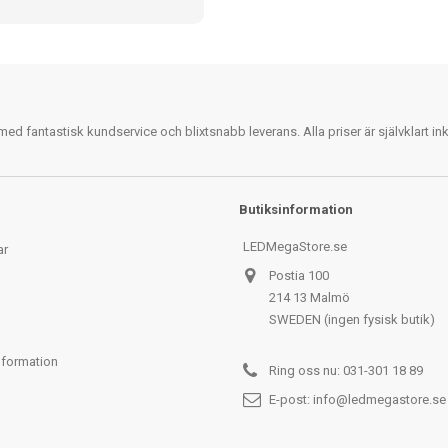
 fantastisk kundservice och blixtsnabb leverans. Alla priser är självklart i
Butiksinformation
LEDMegaStore.se
ar
Postia 100
214 13 Malmö
SWEDEN (ingen fysisk butik)
nformation
Ring oss nu:
031-301 18 89
E-post:
info@ledmegastore.se