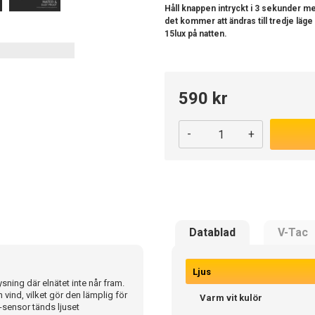
Håll knappen intryckt i 3 sekunder me
det kommer att ändras till tredje läge
15lux på natten.
590 kr
-
+
Datablad
V-Tac
Ljus
ning där elnätet inte når fram.
h vind, vilket gör den lämplig för
Varm vit kulör
-sensor tänds ljuset