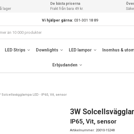
De bästa priserna
Över
å lager
Frakt från bara 49 kr.
Säker
Vi hjälper gärna:
031-301 18 89
LED Strips
Downlights
LED lampor
Inomhus & uto
Erbjudanden
 Solcellsvägglampa LED - IP65, Vit, sensor
3W Solcellsväggl
IP65, Vit, sensor
Artikelnummer:
20010-15248