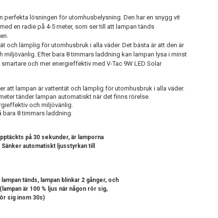
 perfekta lösningen för utomhusbelysning. Den har en snygg vit
med en radie på 4-5 meter, som ser till att lampan tänds
ten.
ät och lämplig för utomhusbruk i alla väder. Det bästa är att den är
ch miljövänlig. Efter bara 8 timmars laddning kan lampan lysa i minst
 smartare och mer energieffektiv med V-Tac 9W LED Solar
ler att lampan är vattentät och lämplig för utomhusbruk i alla väder.
eter tänder lampan automatiskt när det finns rörelse.
rgieffektiv och miljövänlig.
å bara 8 timmars laddning.
 upptäckts på 30 sekunder, är lamporna
 Sänker automatiskt ljusstyrkan till
lampan tänds, lampan blinkar 2 gånger, och
(lampan är 100 % ljus när någon rör sig,
ör sig inom 30s)