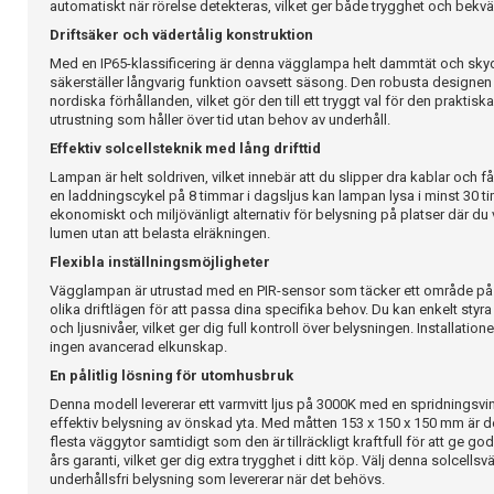
automatiskt när rörelse detekteras, vilket ger både trygghet och bekvä
Driftsäker och vädertålig konstruktion
Med en IP65-klassificering är denna vägglampa helt dammtät och skydd
säkerställer långvarig funktion oavsett säsong. Den robusta designen 
nordiska förhållanden, vilket gör den till ett tryggt val för den prakti
utrustning som håller över tid utan behov av underhåll.
Effektiv solcellsteknik med lång drifttid
Lampan är helt soldriven, vilket innebär att du slipper dra kablar och får
en laddningscykel på 8 timmar i dagsljus kan lampan lysa i minst 30 tim
ekonomiskt och miljövänligt alternativ för belysning på platser där du vi
lumen utan att belasta elräkningen.
Flexibla inställningsmöjligheter
Vägglampan är utrustad med en PIR-sensor som täcker ett område på 
olika driftlägen för att passa dina specifika behov. Du kan enkelt styr
och ljusnivåer, vilket ger dig full kontroll över belysningen. Installati
ingen avancerad elkunskap.
En pålitlig lösning för utomhusbruk
Denna modell levererar ett varmvitt ljus på 3000K med en spridningsvink
effektiv belysning av önskad yta. Med måtten 153 x 150 x 150 mm är 
flesta väggytor samtidigt som den är tillräckligt kraftfull för att ge go
års garanti, vilket ger dig extra trygghet i ditt köp. Välj denna solcell
underhållsfri belysning som levererar när det behövs.