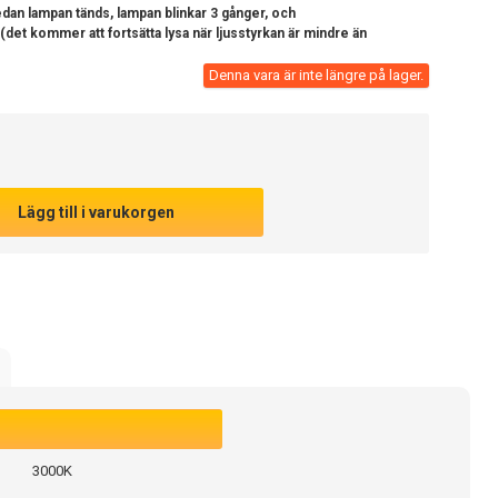
dan lampan tänds, lampan blinkar 3 gånger, och
 (det kommer att fortsätta lysa när ljusstyrkan är mindre än
Denna vara är inte längre på lager.
Lägg till i varukorgen
3000K