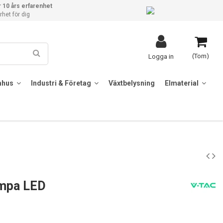
 10 års erfarenhet
het för dig
(Tom)
Logga in
mhus
Industri & Företag
Växtbelysning
Elmaterial
ampa LED