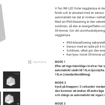
V-Tac 9W LED Solar vägglampa är den
finish och är utrustad med en sensor 
automatiskt när det är rörelse i närhe
Med sin IP65-klassning är den vattent
soldriven, så den är energieffektiv o
30 timmar. Gör din utomhusbelysning
vägglampa.
IP65-klassificering säkerstäl
Sensor med en radie på 4-5 m
Soldriven, vilket gör den ene
Kan lysa i minst 30 timmar p
MODE 1
Expandera
Efter att inga mänskliga rörelser har
automatiskt sänkt till 15Lm ljusstyrka.
15Lm (standardinställning).
MODE 2
tryck på knappen i 3 sekunder medan 
den kommer att ändras till andra läge 
och stängs av automatiskt när ingen r
MODE 3