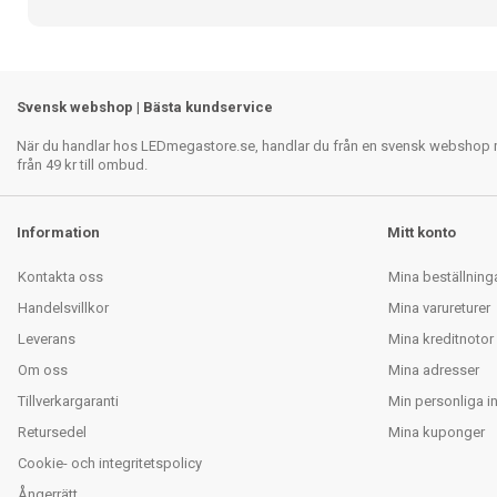
Svensk webshop | Bästa kundservice
När du handlar hos LEDmegastore.se, handlar du från en svensk webshop med
från 49 kr till ombud.
Information
Mitt konto
Kontakta oss
Mina beställning
Handelsvillkor
Mina varureturer
Leverans
Mina kreditnotor
Om oss
Mina adresser
Tillverkargaranti
Min personliga i
Retursedel
Mina kuponger
Cookie- och integritetspolicy
Ångerrätt