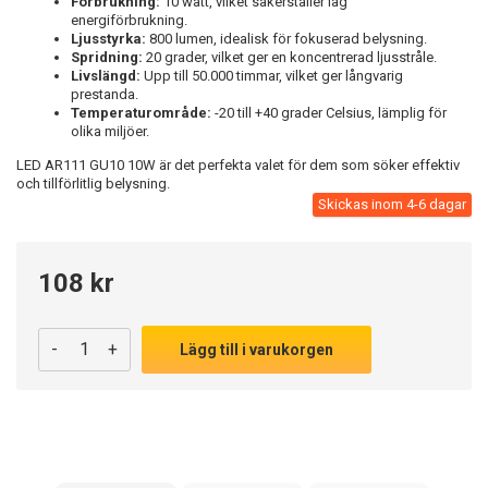
Förbrukning:
10 watt, vilket säkerställer låg
energiförbrukning.
Ljusstyrka:
800 lumen, idealisk för fokuserad belysning.
Spridning:
20 grader, vilket ger en koncentrerad ljusstråle.
Livslängd:
Upp till 50.000 timmar, vilket ger långvarig
prestanda.
Temperaturområde:
-20 till +40 grader Celsius, lämplig för
olika miljöer.
LED AR111 GU10 10W är det perfekta valet för dem som söker effektiv
och tillförlitlig belysning.
Skickas inom 4-6 dagar
108 kr
-
+
Lägg till i varukorgen