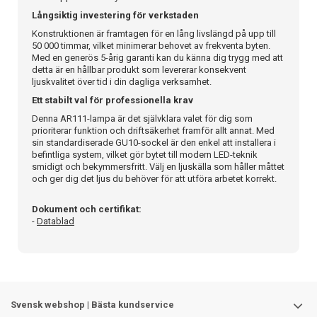
Långsiktig investering för verkstaden
Konstruktionen är framtagen för en lång livslängd på upp till
50 000 timmar, vilket minimerar behovet av frekventa byten.
Med en generös 5-årig garanti kan du känna dig trygg med att
detta är en hållbar produkt som levererar konsekvent
ljuskvalitet över tid i din dagliga verksamhet.
Ett stabilt val för professionella krav
Denna AR111-lampa är det självklara valet för dig som
prioriterar funktion och driftsäkerhet framför allt annat. Med
sin standardiserade GU10-sockel är den enkel att installera i
befintliga system, vilket gör bytet till modern LED-teknik
smidigt och bekymmersfritt. Välj en ljuskälla som håller måttet
och ger dig det ljus du behöver för att utföra arbetet korrekt.
Dokument och certifikat:
-
Datablad
Svensk webshop | Bästa kundservice