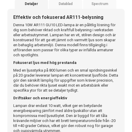
Detaljer
Datablad
Spectrum
Effektiv och fokuserad AR111-belysning
Denna 10W AR111 GU10 LED-lampa är en pålitlig lösning för
dig som behöver riktad och kraftfull belysning i verkstaden
eller arbetsutrymmet. Lampan har en vit, stilren design och är
konstruerad för att ge ett jämnt och varmvitt ljus som skapar
en behaglig arbetsmiljö. Denna modell finns tillgänglig i
utföranden som passar för olika typer av infällda armaturer
och spotlights.
Fokuserat ljus med hög prestanda
Med en ljusstyrka på 800 lumen och en smal spridningsvinkel
på 20 grader levererar lampan ett koncentrerat ljusflöde. Detta
gör den särskilt lämplig för uppgifter som kräver precision,
där du behöver rikta ljuset exakt mot en arbetsbänk eller
specifika ytor för att se detaljer tydligt.
Driftsäker och energieffektiv
Lampan drar endast 10 watt, vilket ger en betydande
energibesparing jämfört med äldre ljuskällor utan att
kompromissa med ljusutbytet. Den är byggd för att tåla
krävande miljöer och har ett brett temperaturområde från -20
till +40 grader Celsius, vilket gör den robust nog för garage
och ouppvärmda utrymmen.