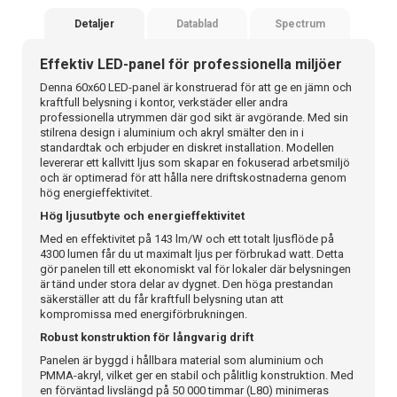
Detaljer
Datablad
Spectrum
Effektiv LED-panel för professionella miljöer
Denna 60x60 LED-panel är konstruerad för att ge en jämn och
kraftfull belysning i kontor, verkstäder eller andra
professionella utrymmen där god sikt är avgörande. Med sin
stilrena design i aluminium och akryl smälter den in i
standardtak och erbjuder en diskret installation. Modellen
levererar ett kallvitt ljus som skapar en fokuserad arbetsmiljö
och är optimerad för att hålla nere driftskostnaderna genom
hög energieffektivitet.
Hög ljusutbyte och energieffektivitet
Med en effektivitet på 143 lm/W och ett totalt ljusflöde på
4300 lumen får du ut maximalt ljus per förbrukad watt. Detta
gör panelen till ett ekonomiskt val för lokaler där belysningen
är tänd under stora delar av dygnet. Den höga prestandan
säkerställer att du får kraftfull belysning utan att
kompromissa med energiförbrukningen.
Robust konstruktion för långvarig drift
Panelen är byggd i hållbara material som aluminium och
PMMA-akryl, vilket ger en stabil och pålitlig konstruktion. Med
en förväntad livslängd på 50 000 timmar (L80) minimeras