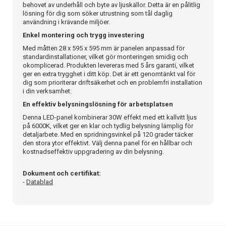
behovet av underhåll och byte av ljuskällor. Detta är en pålitlig
lösning för dig som söker utrustning som tål daglig
användning i krävande miljöer.
Enkel montering och trygg investering
Med måtten 28 x 595 x 595 mm är panelen anpassad för
standardinstallationer, vilket gör monteringen smidig och
okomplicerad. Produkten levereras med 5 års garanti, vilket
ger en extra trygghet i ditt köp. Det är ett genomtänkt val för
dig som prioriterar driftsäkerhet och en problemfri installation
i din verksamhet.
En effektiv belysningslösning för arbetsplatsen
Denna LED-panel kombinerar 30W effekt med ett kallvitt ljus
på 6000K, vilket ger en klar och tydlig belysning lämplig för
detaljarbete. Med en spridningsvinkel på 120 grader täcker
den stora ytor effektivt. Välj denna panel för en hållbar och
kostnadseffektiv uppgradering av din belysning.
Dokument och certifikat:
-
Datablad