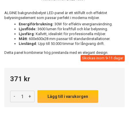
ALGINE bakgrundsbelyst LED-panel är ett stilfullt och effektivt
belysningselement som passar perfekt i moderna miljöer.
Energiförbrukning:
30W för effektiv energianvändning.
Ljusflöde:
3600 lumen för kraftfull och klar belysning.
Ljusfärg:
Kallvitt, idealiskt för professionella miljöer.
Mått:
600x600x28 mm passar till standardinstallationer.
Livslängd:
Upp till 50.000 timmar för långvarig drift.
Detta panel kombinerar hög prestanda med en elegant design.
Skickas inom 9-11 dagar
371 kr
-
+
Lägg till i varukorgen