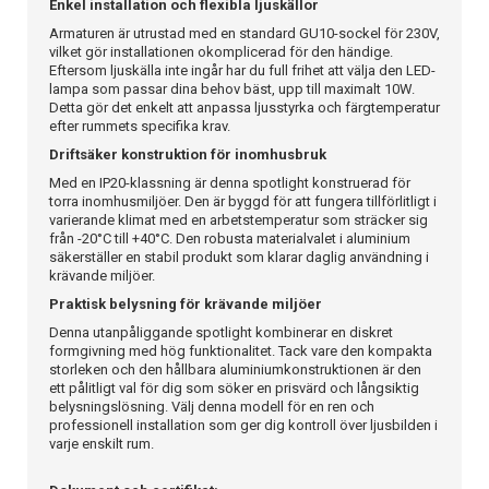
Enkel installation och flexibla ljuskällor
Armaturen är utrustad med en standard GU10-sockel för 230V,
vilket gör installationen okomplicerad för den händige.
Eftersom ljuskälla inte ingår har du full frihet att välja den LED-
lampa som passar dina behov bäst, upp till maximalt 10W.
Detta gör det enkelt att anpassa ljusstyrka och färgtemperatur
efter rummets specifika krav.
Driftsäker konstruktion för inomhusbruk
Med en IP20-klassning är denna spotlight konstruerad för
torra inomhusmiljöer. Den är byggd för att fungera tillförlitligt i
varierande klimat med en arbetstemperatur som sträcker sig
från -20°C till +40°C. Den robusta materialvalet i aluminium
säkerställer en stabil produkt som klarar daglig användning i
krävande miljöer.
Praktisk belysning för krävande miljöer
Denna utanpåliggande spotlight kombinerar en diskret
formgivning med hög funktionalitet. Tack vare den kompakta
storleken och den hållbara aluminiumkonstruktionen är den
ett pålitligt val för dig som söker en prisvärd och långsiktig
belysningslösning. Välj denna modell för en ren och
professionell installation som ger dig kontroll över ljusbilden i
varje enskilt rum.