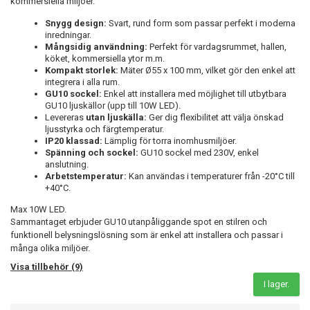
kommersiella miljöer.
Snygg design:
Svart, rund form som passar perfekt i moderna
inredningar.
Mångsidig användning:
Perfekt för vardagsrummet, hallen,
köket, kommersiella ytor m.m.
Kompakt storlek:
Mäter Ø55 x 100 mm, vilket gör den enkel att
integrera i alla rum.
GU10 sockel:
Enkel att installera med möjlighet till utbytbara
GU10 ljuskällor (upp till 10W LED).
Levereras
utan ljuskälla:
Ger dig flexibilitet att välja önskad
ljusstyrka och färgtemperatur.
IP20 klassad:
Lämplig för torra inomhusmiljöer.
Spänning och sockel:
GU10 sockel med 230V, enkel
anslutning.
Arbetstemperatur:
Kan användas i temperaturer från -20°C till
+40°C.
Max 10W LED.
Sammantaget erbjuder GU10 utanpåliggande spot en stilren och
funktionell belysningslösning som är enkel att installera och passar i
många olika miljöer.
Visa tillbehör (9)
I lager.