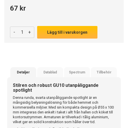
67 kr
-
+
Lägg till i varukorgen
Detaljer
Datablad
Spectrum
Tillbehör
Stilren och robust GU10 utanpåliggande
spotlight
Denna runda, svarta utanpåliggande spotlight är en
mångsidig belysningslösning för både hemmet och
kommersiella miljöer. Med sin kompakta design på Ø55 x 100
mm integreras den enkelt i taket i allt från hallen och köket till
kontorsutrymmen. Armaturen är tillverkad i tålig aluminium,
vilket ger en solid konstruktion som håller över tid.