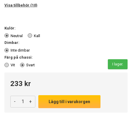
Visa tillbehör (10)
Kulör:
Neutral
Kall
Dimbar:
Inte dimbar
Färg på chassi:
I lager.
Vit
Svart
233 kr
-
+
Lägg till i varukorgen