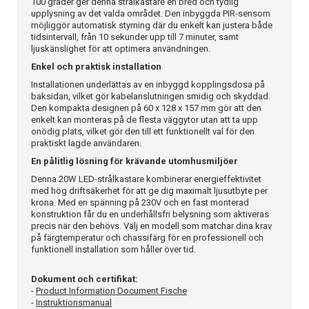
100 grader ger denna strålkastare en bred och tydlig
upplysning av det valda området. Den inbyggda PIR-sensorn
möjliggör automatisk styrning där du enkelt kan justera både
tidsintervall, från 10 sekunder upp till 7 minuter, samt
ljuskänslighet för att optimera användningen.
Enkel och praktisk installation
Installationen underlättas av en inbyggd kopplingsdosa på
baksidan, vilket gör kabelanslutningen smidig och skyddad.
Den kompakta designen på 60 x 128 x 157 mm gör att den
enkelt kan monteras på de flesta väggytor utan att ta upp
onödig plats, vilket gör den till ett funktionellt val för den
praktiskt lagde användaren.
En pålitlig lösning för krävande utomhusmiljöer
Denna 20W LED-strålkastare kombinerar energieffektivitet
med hög driftsäkerhet för att ge dig maximalt ljusutbyte per
krona. Med en spänning på 230V och en fast monterad
konstruktion får du en underhållsfri belysning som aktiveras
precis när den behövs. Välj en modell som matchar dina krav
på färgtemperatur och chassifärg för en professionell och
funktionell installation som håller över tid.
Dokument och certifikat:
-
Product Information Document Fische
-
Instruktionsmanual