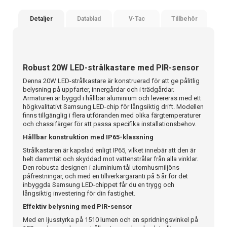
Detaljer
Datablad
V-Tac
Tillbehör
Robust 20W LED-strålkastare med PIR-sensor
Denna 20W LED-strålkastare är konstruerad för att ge pålitlig
belysning på uppfarter, innergårdar och i trädgårdar.
Armaturen är byggd i hållbar aluminium och levereras med ett
högkvalitativt Samsung LED-chip för långsiktig drift. Modellen
finns tillgänglig i flera utföranden med olika färgtemperaturer
och chassifärger för att passa specifika installationsbehov.
Hållbar konstruktion med IP65-klassning
Strålkastaren är kapslad enligt IP65, vilket innebär att den är
helt dammtät och skyddad mot vattenstrålar från alla vinklar.
Den robusta designen i aluminium tål utomhusmiljöns
påfrestningar, och med en tillverkargaranti på 5 år för det
inbyggda Samsung LED-chippet får du en trygg och
långsiktig investering för din fastighet.
Effektiv belysning med PIR-sensor
Med en ljusstyrka på 1510 lumen och en spridningsvinkel på