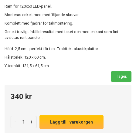
Ram för 120x60 LED-panel.
Monteras enkelt med medföljande skruvar.
Komplett med fjädrar för takmontering.
Ger ett trevligt infälld resultat med taket och med en kant som fint
avslutas runt panelen.
Höjd: 2,5 cm - perfekt för t.ex. Troldtekt akustikplattor
Hålstorlek: 120 x 60 cm.
Yttermått: 121,5 x 61,5 cm.
I lager.
340 kr
-
+
Lägg till i varukorgen