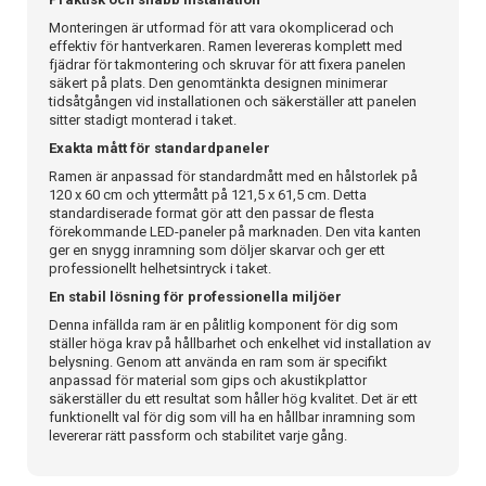
Monteringen är utformad för att vara okomplicerad och
effektiv för hantverkaren. Ramen levereras komplett med
fjädrar för takmontering och skruvar för att fixera panelen
säkert på plats. Den genomtänkta designen minimerar
tidsåtgången vid installationen och säkerställer att panelen
sitter stadigt monterad i taket.
Exakta mått för standardpaneler
Ramen är anpassad för standardmått med en hålstorlek på
120 x 60 cm och yttermått på 121,5 x 61,5 cm. Detta
standardiserade format gör att den passar de flesta
förekommande LED-paneler på marknaden. Den vita kanten
ger en snygg inramning som döljer skarvar och ger ett
professionellt helhetsintryck i taket.
En stabil lösning för professionella miljöer
Denna infällda ram är en pålitlig komponent för dig som
ställer höga krav på hållbarhet och enkelhet vid installation av
belysning. Genom att använda en ram som är specifikt
anpassad för material som gips och akustikplattor
säkerställer du ett resultat som håller hög kvalitet. Det är ett
funktionellt val för dig som vill ha en hållbar inramning som
levererar rätt passform och stabilitet varje gång.