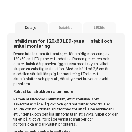
Detaljer
Datablad
LEDlife
Infälld ram för 120x60 LED-panel – stabil och
enkel montering
Denna infällda ram är framtagen för smidig montering av
120x60 cm LED-paneler i undertak. Ramen ger en ren och
diskret finish där panelen ligger i nivå med takytan, vilket
skapar en enhetlig installation. Med en höjd på 2,5 cm är
modellen särskilt lämplig för montering i Troldtekt-
akustikplattor och gipstak, där utrymmet kräver en exakt
passform.
Robust konstruktion i aluminium
Ramen är tillverkad i aluminium, ett materialval som
säkerställer både låg vikt och god hållbarhet över tid. Den
solida konstruktionen är utformad för att tåla belastningen i
ett undertak och behålla sin form utan att svikta, vilket gör den
till ett pålitligt val för både verkstadsmiljöer och
kontorslokaler där kvalitet prioriteras.
Praktisk och snabb installation