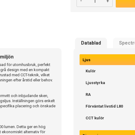
-
+
Datablad
Spect
miljön
Ljus
sad för utomhusbruk, perfekt
ren grå design med en kompakt
Kulör
rustad med CCT-teknik, vilket
sningen efter årstid eller behov.
Ljusstyrka
RA
armvitt och inbjudande sken,
agsljus. Inställningen görs enkelt
in specifika placering och önskade
Förväntat livstid L80
CCT kulör
800 lumen. Detta ger en hög
tt ekonomiskt alternativ för