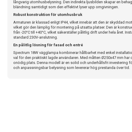
långvarig utomhusbelysning. Den indirekta ljusbilden skapar en beha
bländning samtidigt som den effektivt lyser upp omgivningen.
Robust konstruktion för utomhusbruk
Armaturen är klassad enligt IP44, vilket innebär att den är skyddad mo
vilket gör den lämplig för montering på utsatta platser. Den är konstrue
från -20°C till +40°C, vilket säkerställer pålitlig drift under hela året. In
standard 230V-anslutning.
En pålitlig lösning för fasad och entré
Spectrum 18W vägglampa kombinerar hållbarhet med enkel installation, 
val för den praktiskt lagde användaren. Med måtten Ø250x47 mm har den
onödig plats. Denna modell är en solid och underhållsfri investering f
och anpassningsbar belysning som levererar hög prestanda över tid.