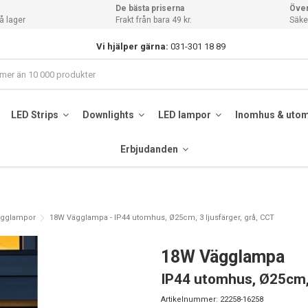
De bästa priserna
Över
å lager
Frakt från bara 49 kr.
Säker
Vi hjälper gärna:
031-301 18 89
LED Strips
Downlights
LED lampor
Inomhus & uto
Erbjudanden
gglampor
18W Vägglampa - IP44 utomhus, Ø25cm, 3 ljusfärger, grå, CCT
18W Vägglampa
IP44 utomhus, Ø25cm, 
Artikelnummer:
22258-16258