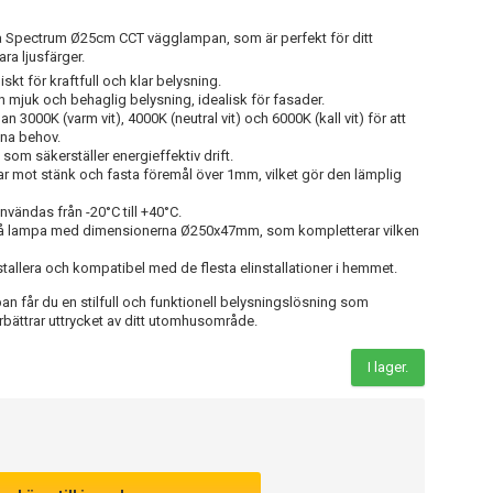
 Spectrum Ø25cm CCT vägglampan, som är perfekt för ditt
a ljusfärger.
skt för kraftfull och klar belysning.
 mjuk och behaglig belysning, idealisk för fasader.
n 3000K (varm vit), 4000K (neutral vit) och 6000K (kall vit) för att
ina behov.
 som säkerställer energieffektiv drift.
 mot stänk och fasta föremål över 1mm, vilket gör den lämplig
vändas från -20°C till +40°C.
rå lampa med dimensionerna Ø250x47mm, som kompletterar vilken
nstallera och kompatibel med de flesta elinstallationer i hemmet.
år du en stilfull och funktionell belysningslösning som
rbättrar uttrycket av ditt utomhusområde.
I lager.