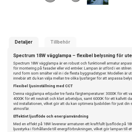
Detaljer
Tillbehör
Spectrum 18W vägglampa – flexibel belysning för ute
Spectrum 18W vägglampa är en robust och funktionell armatur anpas
för montering på fasader eller vid entréer. Lampan är utförd i en stil
rund form som smälter väl in i de flesta byggnadstyper. Modellen är ut
innebär att du kan välja mellan tre olika ljusfärger för att anpassa bely
Flexibel ljusinställning med CCT
Denna vägglampa erbjuder tre fasta färgtemperaturer: 3000K för ett v
4000K för ett neutralt och klart arbetsljus, samt 6000K för ett kallvitt d
vid installationen, vilket gör att du kan optimera ljusbilden för just d
atmosfär.
Effektivt ljusflöde och energianvändning
Med en effekt på 18W levererar armaturen ett kraftfullt ljusflöde på 1
ljusstyrka i förhållande till energiförbrukningen, vilket gör lampan till e