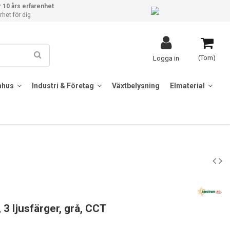
 10 års erfarenhet
het för dig
(Tom)
Logga in
mhus
Industri & Företag
Växtbelysning
Elmaterial
3 ljusfärger, grå, CCT