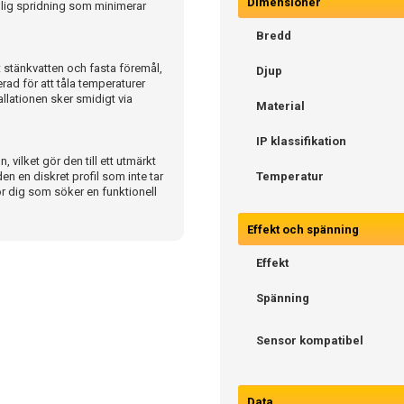
Dimensioner
glig spridning som minimerar
Bredd
t stänkvatten och fasta föremål,
Djup
rad för att tåla temperaturer
stallationen sker smidigt via
Material
IP klassifikation
vilket gör den till ett utmärkt
 en diskret profil som inte tar
Temperatur
ör dig som söker en funktionell
Effekt och spänning
Effekt
Spänning
Sensor kompatibel
Data