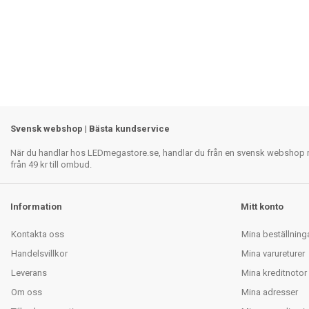
Svensk webshop | Bästa kundservice
När du handlar hos LEDmegastore.se, handlar du från en svensk webshop med
från 49 kr till ombud.
Information
Mitt konto
Kontakta oss
Mina beställning
Handelsvillkor
Mina varureturer
Leverans
Mina kreditnotor
Om oss
Mina adresser