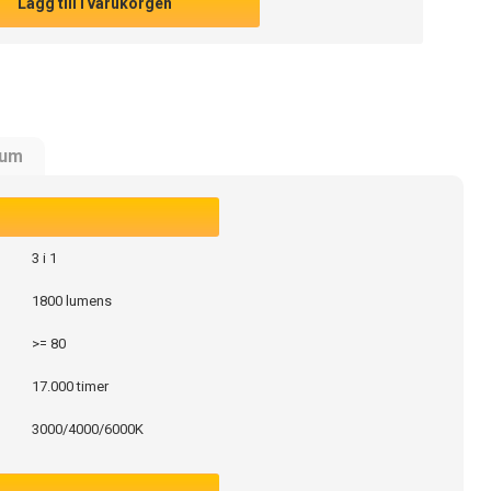
Lägg till i varukorgen
rum
3 i 1
1800 lumens
>= 80
17.000 timer
3000/4000/6000K