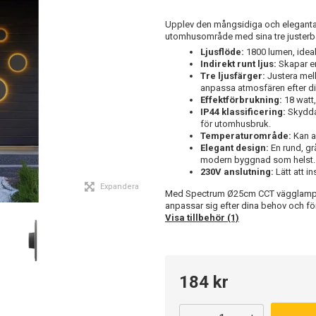
Upplev den mångsidiga och eleganta
utomhusområde med sina tre justerbar
Ljusflöde:
1800 lumen, ideali
Indirekt runt ljus:
Skapar en
Tre ljusfärger:
Justera mella
anpassa atmosfären efter d
Effektförbrukning:
18 watt,
IP44 klassificering:
Skyddar
för utomhusbruk.
Temperaturområde:
Kan an
Elegant design:
En rund, g
modern byggnad som helst.
230V anslutning:
Lätt att i
Expandera
Med Spectrum Ø25cm CCT vägglampan f
anpassar sig efter dina behov och fö
Visa tillbehör (1)
184 kr