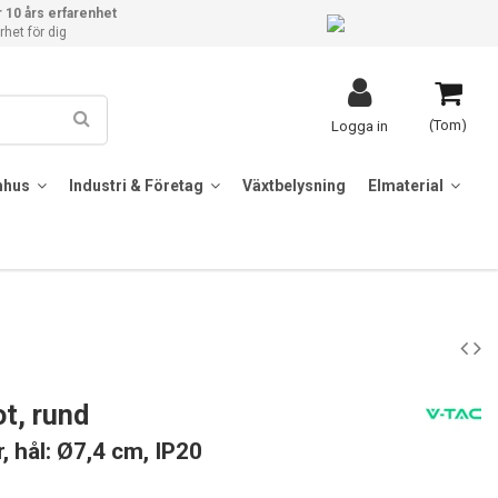
 10 års erfarenhet
het för dig
(Tom)
Logga in
mhus
Industri & Företag
Växtbelysning
Elmaterial
t, rund
r, hål: Ø7,4 cm, IP20