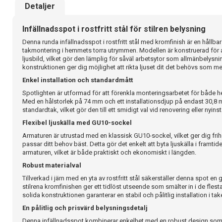
Detaljer
Infällnadsspot i rostfritt stål för stilren belysning
Denna runda infällnadsspot i rostfritt stål med kromfinish är en hållbar
takmontering i hemmets torra utrymmen. Modellen är konstruerad för a
ljusbild, vilket gör den lämplig för såväl arbetsytor som allmänbelysn
konstruktionen ger dig möjlighet att rikta ljuset dit det behövs som me
Enkel installation och standardmått
Spotlighten är utformad för att förenkla monteringsarbetet för både 
Med en hålstorlek på 74 mm och ett installationsdjup på endast 30,8 
standardtak, vilket gör den till ett smidigt val vid renovering eller nyinst
Flexibel ljuskälla med GU10-sockel
Armaturen är utrustad med en klassisk GU10-sockel, vilket ger dig frihe
passar ditt behov bäst. Detta gör det enkelt att byta ljuskälla i framtid
armaturen, vilket är både praktiskt och ekonomiskt i längden.
Robust materialval
Tillverkad i järn med en yta av rostfritt stål säkerställer denna spot en 
stilrena kromfinishen ger ett tidlöst utseende som smälter in i de flest
solida konstruktionen garanterar en stabil och pålitlig installation i tak
En pålitlig och prisvärd belysningsdetalj
Denna infällnadsspot kombinerar enkelhet med en robust design som 