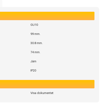
GU10
99 mm.
30.8 mm.
74 mm.
Järn
IP20
Visa dokumentet