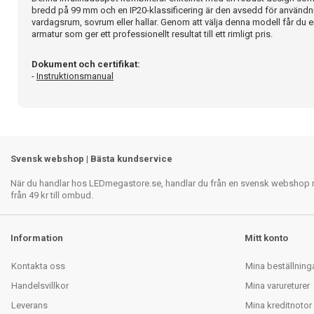
bredd på 99 mm och en IP20-klassificering är den avsedd för användni
vardagsrum, sovrum eller hallar. Genom att välja denna modell får du en
armatur som ger ett professionellt resultat till ett rimligt pris.
Dokument och certifikat:
-
Instruktionsmanual
Svensk webshop | Bästa kundservice
När du handlar hos LEDmegastore.se, handlar du från en svensk webshop med
från 49 kr till ombud.
Information
Mitt konto
Kontakta oss
Mina beställning
Handelsvillkor
Mina varureturer
Leverans
Mina kreditnotor