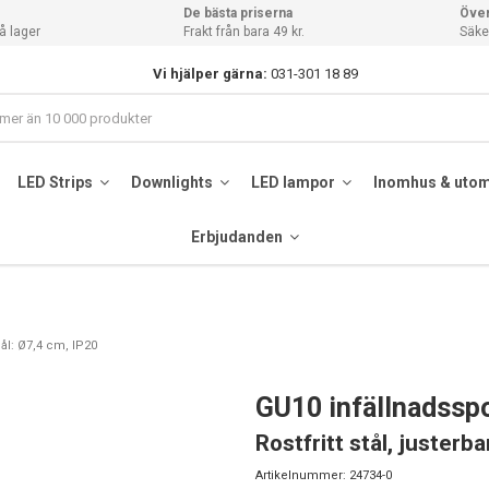
De bästa priserna
Över
å lager
Frakt från bara 49 kr.
Säker
Vi hjälper gärna:
031-301 18 89
LED Strips
Downlights
LED lampor
Inomhus & uto
Erbjudanden
 hål: Ø7,4 cm, IP20
GU10 infällnadsspo
Rostfritt stål, justerba
Artikelnummer:
24734-0