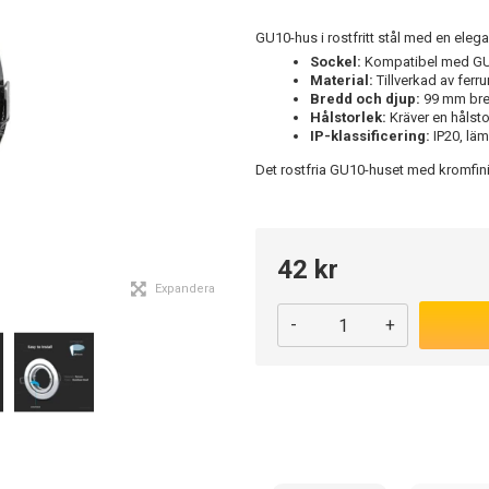
GU10-hus i rostfritt stål med en elega
Sockel:
Kompatibel med GU10-
Material:
Tillverkad av ferru
Bredd och djup:
99 mm bred
Hålstorlek:
Kräver en hålst
IP-klassificering:
IP20, läm
Det rostfria GU10-huset med kromfin
42 kr
Expandera
-
+