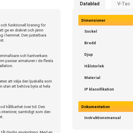
Datablad
V-Tac
Dimensioner
 och funktionell lösning för
tt ge en diskret och jämn
Sockel
ing i hemmet. Den justerbara
st.
Bredd
Djup
hemmafixare och hantverkare.
mm passar armaturen i de flesta
allation.
Hålstorlek
Material
ten att välja den ljuskälla som
en utan att behöva byta ut hela
IP klassifikation
god hållbarhet över tid. Den
Dokumentation
a interiörer, samtidigt som den
et.
Instruktionsmanual
tål daglig användning. Med en