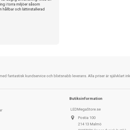
ng i torra miljöer såsom
 hållbar och lättinstallerad
 fantastisk kundservice och blixtsnabb leverans. Alla priser är självklart i
Butiksinformation
LEDMegaStore.se
ar
Postia 100
214 13 Malmö