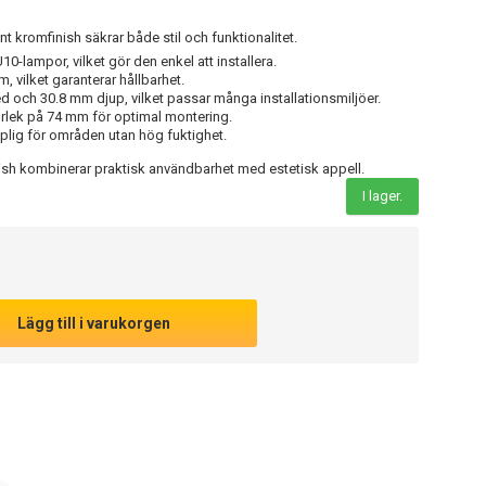
nt kromfinish säkrar både stil och funktionalitet.
lampor, vilket gör den enkel att installera.
m, vilket garanterar hållbarhet.
 och 30.8 mm djup, vilket passar många installationsmiljöer.
orlek på 74 mm för optimal montering.
plig för områden utan hög fuktighet.
ish kombinerar praktisk användbarhet med estetisk appell.
I lager.
Lägg till i varukorgen