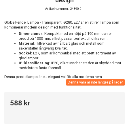
design
Artikelnummer:
24890-0
Globe Pendel Lampa - Transparent, Ø280, E27 är en stilren lampa som
kombinerar modern design med funktionalitet.
Dimensioner:
Kompakt med en höjd på 190 mm och en
bredd på 1000 mm, vilket passar perfekt till olika rum.
Material:
Tillverkad av hållbart glas och metall som
säkerställer långvarig kvalitet.
Sockel:
E27, som är kompatibel med ett brett sortiment av
glödlampor.
IP-klassificering:
IP20, vilket innebär att den är skyddad mot
medelstora fasta föremål.
Denna pendellampa är ett elegant val för alla moderna hem.
Denna vara är inte längre på lager.
588 kr