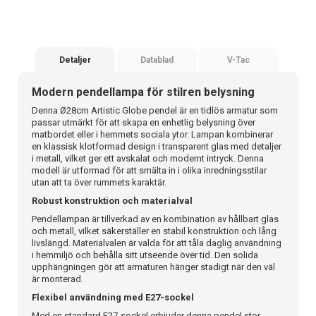
Detaljer
Datablad
V-Tac
Modern pendellampa för stilren belysning
Denna Ø28cm Artistic Globe pendel är en tidlös armatur som
passar utmärkt för att skapa en enhetlig belysning över
matbordet eller i hemmets sociala ytor. Lampan kombinerar
en klassisk klotformad design i transparent glas med detaljer
i metall, vilket ger ett avskalat och modernt intryck. Denna
modell är utformad för att smälta in i olika inredningsstilar
utan att ta över rummets karaktär.
Robust konstruktion och materialval
Pendellampan är tillverkad av en kombination av hållbart glas
och metall, vilket säkerställer en stabil konstruktion och lång
livslängd. Materialvalen är valda för att tåla daglig användning
i hemmiljö och behålla sitt utseende över tid. Den solida
upphängningen gör att armaturen hänger stadigt när den väl
är monterad.
Flexibel användning med E27-sockel
Med en standard E27-sockel erbjuder denna pendel stor