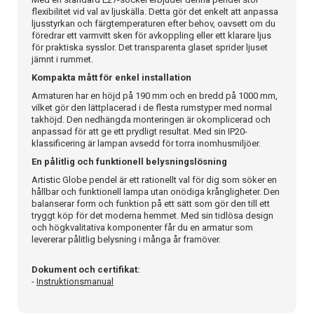
flexibilitet vid val av ljuskälla. Detta gör det enkelt att anpassa
ljusstyrkan och färgtemperaturen efter behov, oavsett om du
föredrar ett varmvitt sken för avkoppling eller ett klarare ljus
för praktiska sysslor. Det transparenta glaset sprider ljuset
jämnt i rummet.
Kompakta mått för enkel installation
Armaturen har en höjd på 190 mm och en bredd på 1000 mm,
vilket gör den lättplacerad i de flesta rumstyper med normal
takhöjd. Den nedhängda monteringen är okomplicerad och
anpassad för att ge ett prydligt resultat. Med sin IP20-
klassificering är lampan avsedd för torra inomhusmiljöer.
En pålitlig och funktionell belysningslösning
Artistic Globe pendel är ett rationellt val för dig som söker en
hållbar och funktionell lampa utan onödiga krångligheter. Den
balanserar form och funktion på ett sätt som gör den till ett
tryggt köp för det moderna hemmet. Med sin tidlösa design
och högkvalitativa komponenter får du en armatur som
levererar pålitlig belysning i många år framöver.
Dokument och certifikat:
-
Instruktionsmanual