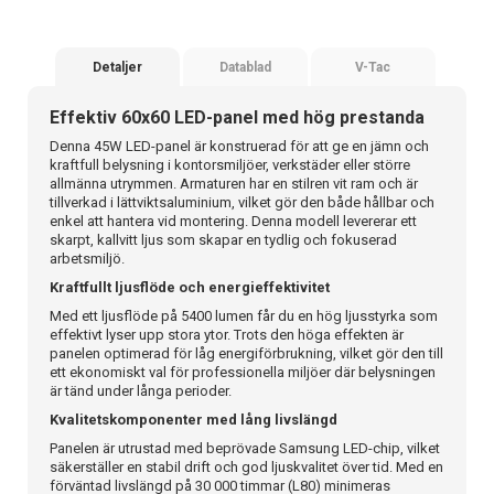
Detaljer
Datablad
V-Tac
Effektiv 60x60 LED-panel med hög prestanda
Denna 45W LED-panel är konstruerad för att ge en jämn och
kraftfull belysning i kontorsmiljöer, verkstäder eller större
allmänna utrymmen. Armaturen har en stilren vit ram och är
tillverkad i lättviktsaluminium, vilket gör den både hållbar och
enkel att hantera vid montering. Denna modell levererar ett
skarpt, kallvitt ljus som skapar en tydlig och fokuserad
arbetsmiljö.
Kraftfullt ljusflöde och energieffektivitet
Med ett ljusflöde på 5400 lumen får du en hög ljusstyrka som
effektivt lyser upp stora ytor. Trots den höga effekten är
panelen optimerad för låg energiförbrukning, vilket gör den till
ett ekonomiskt val för professionella miljöer där belysningen
är tänd under långa perioder.
Kvalitetskomponenter med lång livslängd
Panelen är utrustad med beprövade Samsung LED-chip, vilket
säkerställer en stabil drift och god ljuskvalitet över tid. Med en
förväntad livslängd på 30 000 timmar (L80) minimeras