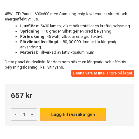
45W LED Panel - 600x600 med Samsung-chip levererar ett skarpt och
energieffektivt ljus.
Ljusflöde:
5400 lumen, vilket säkerställer en kraftig belysning.
Spridning:
110 grader, vilket ger en bred belysning.
Förbrukning:
45 watt, vilket är energieffektivt.
Förväntad livslängd:
L80, 30.000 timmar för långvarig
användning.
Material:
Tillverkad av lättviktsaluminium.
Detta panel är idealiskt för dem som söker en långvarig och effektiv
belysningslösning i kall vit nyans.
Denna vara är inte längre på lager.
657 kr
-
+
Lägg till i varukorgen