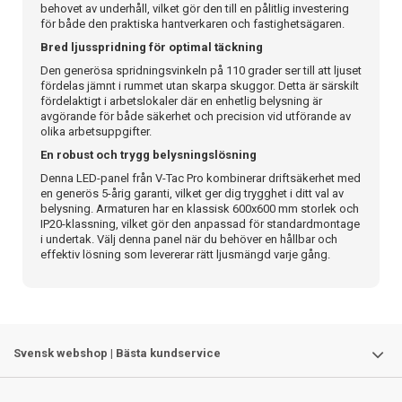
behovet av underhåll, vilket gör den till en pålitlig investering
för både den praktiska hantverkaren och fastighetsägaren.
Bred ljusspridning för optimal täckning
Den generösa spridningsvinkeln på 110 grader ser till att ljuset
fördelas jämnt i rummet utan skarpa skuggor. Detta är särskilt
fördelaktigt i arbetslokaler där en enhetlig belysning är
avgörande för både säkerhet och precision vid utförande av
olika arbetsuppgifter.
En robust och trygg belysningslösning
Denna LED-panel från V-Tac Pro kombinerar driftsäkerhet med
en generös 5-årig garanti, vilket ger dig trygghet i ditt val av
belysning. Armaturen har en klassisk 600x600 mm storlek och
IP20-klassning, vilket gör den anpassad för standardmontage
i undertak. Välj denna panel när du behöver en hållbar och
effektiv lösning som levererar rätt ljusmängd varje gång.
Svensk webshop | Bästa kundservice