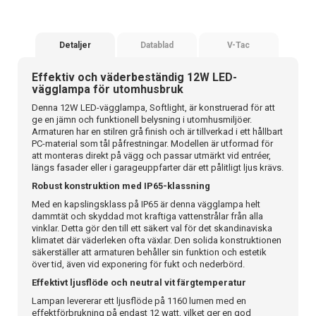
Detaljer
Datablad
V-Tac
Effektiv och väderbeständig 12W LED-
vägglampa för utomhusbruk
Denna 12W LED-vägglampa, Softlight, är konstruerad för att
ge en jämn och funktionell belysning i utomhusmiljöer.
Armaturen har en stilren grå finish och är tillverkad i ett hållbart
PC-material som tål påfrestningar. Modellen är utformad för
att monteras direkt på vägg och passar utmärkt vid entréer,
längs fasader eller i garageuppfarter där ett pålitligt ljus krävs.
Robust konstruktion med IP65-klassning
Med en kapslingsklass på IP65 är denna vägglampa helt
dammtät och skyddad mot kraftiga vattenstrålar från alla
vinklar. Detta gör den till ett säkert val för det skandinaviska
klimatet där väderleken ofta växlar. Den solida konstruktionen
säkerställer att armaturen behåller sin funktion och estetik
över tid, även vid exponering för fukt och nederbörd.
Effektivt ljusflöde och neutral vit färgtemperatur
Lampan levererar ett ljusflöde på 1160 lumen med en
effektförbrukning på endast 12 watt, vilket ger en god