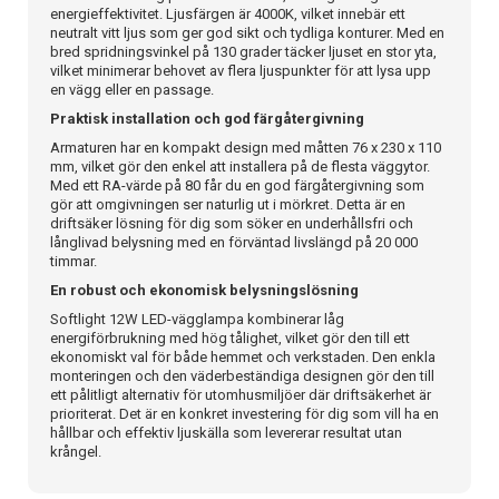
energieffektivitet. Ljusfärgen är 4000K, vilket innebär ett
neutralt vitt ljus som ger god sikt och tydliga konturer. Med en
bred spridningsvinkel på 130 grader täcker ljuset en stor yta,
vilket minimerar behovet av flera ljuspunkter för att lysa upp
en vägg eller en passage.
Praktisk installation och god färgåtergivning
Armaturen har en kompakt design med måtten 76 x 230 x 110
mm, vilket gör den enkel att installera på de flesta väggytor.
Med ett RA-värde på 80 får du en god färgåtergivning som
gör att omgivningen ser naturlig ut i mörkret. Detta är en
driftsäker lösning för dig som söker en underhållsfri och
långlivad belysning med en förväntad livslängd på 20 000
timmar.
En robust och ekonomisk belysningslösning
Softlight 12W LED-vägglampa kombinerar låg
energiförbrukning med hög tålighet, vilket gör den till ett
ekonomiskt val för både hemmet och verkstaden. Den enkla
monteringen och den väderbeständiga designen gör den till
ett pålitligt alternativ för utomhusmiljöer där driftsäkerhet är
prioriterat. Det är en konkret investering för dig som vill ha en
hållbar och effektiv ljuskälla som levererar resultat utan
krångel.