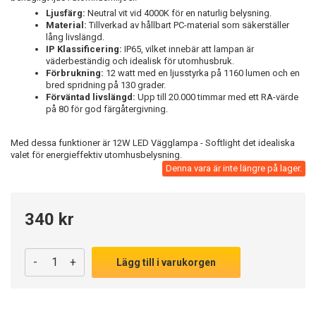
Ljusfärg:
Neutral vit vid 4000K för en naturlig belysning.
Material:
Tillverkad av hållbart PC-material som säkerställer
lång livslängd.
IP Klassificering:
IP65, vilket innebär att lampan är
väderbeständig och idealisk för utomhusbruk.
Förbrukning:
12 watt med en ljusstyrka på 1160 lumen och en
bred spridning på 130 grader.
Förväntad livslängd:
Upp till 20.000 timmar med ett RA-värde
på 80 för god färgåtergivning.
Med dessa funktioner är 12W LED Vägglampa - Softlight det idealiska
valet för energieffektiv utomhusbelysning.
Denna vara är inte längre på lager.
340 kr
-
+
Lägg till i varukorgen