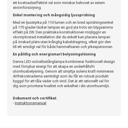
ett kostnadseffektivt val som minskar behovet av extern
strömförsörjning.
Enkel montering och mångsidig ljusspridning
Med en ljusstyrka på 110 lumen och en bred spridningsvinkel
på 170 grader täcker lampan en god yta trots sin blygsamma
effekt på 2W. Den praktiska konstruktionen möjliggör en
okomplicerad installation där du enkelt kan placera lampan
på önskad plats utan krånglig kabeldragning, vilket gör den
till ett smidigt val för både hemmafixaren och yrkespersonen.
En pålitlig och energismart belysningslösning
Denna LED-solcellsstånglampa kombinerar funktionell design
med förnybar energi för att skapa en underhållsfri
utomhusbelysning. Genom att utnyttja solens kraft minimeras
driftskostnaderna samtidigt som du får en robust produkt
byggd för att tåla väder och vind. Det är ett rationellt val för
dig som prioriterar kvalitet och enkelhet i din utomhusmiljö.
Dokument och certifikat:
-
Instruktionsmanual