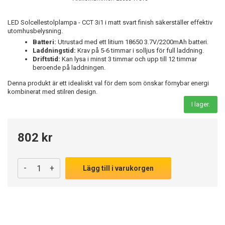
LED Solcellestolplampa - CCT 3i1 i matt svart finish säkerställer effektiv
utomhusbelysning.
Batteri:
Utrustad med ett litium 18650 3.7V/2200mAh batteri.
Laddningstid:
Krav på 5-6 timmar i solljus för full laddning.
Driftstid:
Kan lysa i minst 3 timmar och upp till 12 timmar
beroende på laddningen.
Denna produkt är ett idealiskt val för dem som önskar förnybar energi
kombinerat med stilren design.
I lager.
802 kr
-
+
Lägg till i varukorgen