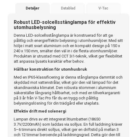
Detaljer
Datablad
V-Tac
Robust LED-solcellsstånglampa för effektiv
utomhusbelysning
Denna LED-solcellsstånglampa är konstruerad för att ge
pålitlig och energieffektiv belysning i utomhusmiljöer. Med sitt
hölje i matt svart aluminium och en kompakt design på 150 x
240 x 150 mm, smälter den väl in i de flesta utomhusmiljöer.
Produkten är utrustad med CCT 3i1-teknik, vilket ger flexibilitet
att anpassa ljusets karaktär efter behov.
Hållbar konstruktion för utomhusbruk
Med en IP65-klassificering är denna stånglampa dammtät och
skyddad mot vattenstrålar, vilket gör den väl lämpad för det
skandinaviska klimatet. Den robusta stommen i aluminium
säkerställer långvarig hållbarhet, och med en tillverkargaranti
på 3 år från V-Tac Pro får du en trygg och pålitlig
belysningslösning för din trädgård eller uteplats.
Effektiv drift med solenergi
Lampan drivs av ett integrerat litiumbatteri (18650
3.7V/2200mAh) som laddas via solljus. En full laddning kräver
5–6 timmars direkt solljus, vilket ger en driftstid på mellan 3
och 12 timmar beroende på laddningsgrad. Detta gör den till