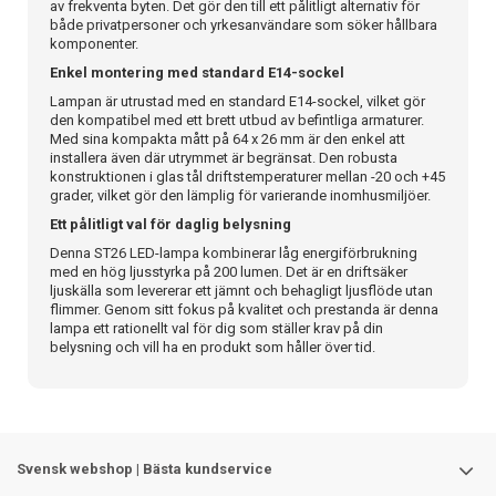
av frekventa byten. Det gör den till ett pålitligt alternativ för
både privatpersoner och yrkesanvändare som söker hållbara
komponenter.
Enkel montering med standard E14-sockel
Lampan är utrustad med en standard E14-sockel, vilket gör
den kompatibel med ett brett utbud av befintliga armaturer.
Med sina kompakta mått på 64 x 26 mm är den enkel att
installera även där utrymmet är begränsat. Den robusta
konstruktionen i glas tål driftstemperaturer mellan -20 och +45
grader, vilket gör den lämplig för varierande inomhusmiljöer.
Ett pålitligt val för daglig belysning
Denna ST26 LED-lampa kombinerar låg energiförbrukning
med en hög ljusstyrka på 200 lumen. Det är en driftsäker
ljuskälla som levererar ett jämnt och behagligt ljusflöde utan
flimmer. Genom sitt fokus på kvalitet och prestanda är denna
lampa ett rationellt val för dig som ställer krav på din
belysning och vill ha en produkt som håller över tid.
Svensk webshop | Bästa kundservice