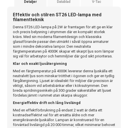
Detaljer
Datablad
V-Tac
Effektiv och stilren ST26 LED-lampa med
filamentteknik
Denna ST26 LED-lampa på 2W är framtagen för att ge en klar
och precis belysning i utrymmen där en kompakt storlek
krävs. Med sin moderna filamentdesign och klassiska
glasutförande passar den utmärkt i såväl öppna armaturer
som i mindre dekorativa lampor. Den neutralvita
färgtemperaturen på 4000K skapar ett skarpt ljus som lämpar
sig väl för arbetsytor och hemmiljöer där god sikt prioriteras.
Klar och exakt ljusåtergivning
Med en färgtemperatur på 4000K levererar denna ljuskälla ett
neutralvitt ljus som minskar trötthet i ögonen och ger en tydlig
färgåtergivning. Ljuset är idealiskt för miljöer där precision är
viktigt, såsom vid arbetsbänkar eller i köksutrymmen. Den
breda spridningsvinkeln på 300 grader säkerställer att ljuset
fördelas jämnt i rummet utan skarpa skuggor.
Energieffektiv drift och lång livslängd
Med en effektförbrukning på endast 2 watt är detta ett
kostnadseffektivt val för att ersätta äldre och mer
energikrävande ljuskällor. Lampan är konstruerad för en
förväntad livslängd på 20 000 timmar, vilket minimerar behovet