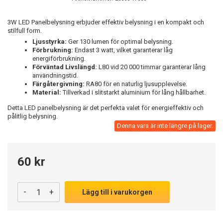
3W LED Panelbelysning erbjuder effektiv belysning i en kompakt och
stilfull form.
Ljusstyrka:
Ger 130 lumen för optimal belysning.
Förbrukning:
Endast 3 watt, vilket garanterar låg
energiförbrukning.
Förväntad Livslängd:
L80 vid 20 000 timmar garanterar lång
användningstid.
Färgåtergivning:
RA80 för en naturlig ljusupplevelse.
Material:
Tillverkad i slitstarkt aluminium för lång hållbarhet.
Detta LED panelbelysning är det perfekta valet för energieffektiv och
pålitlig belysning.
Denna vara är inte längre på lager.
60 kr
-
+
Lägg till i varukorgen