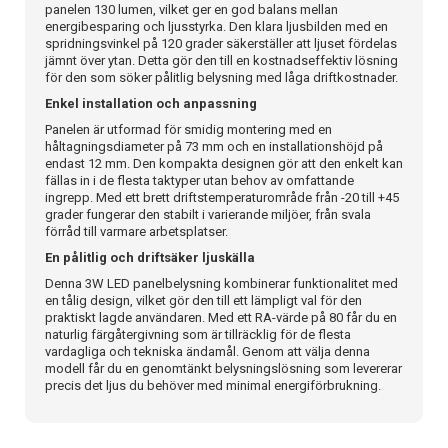
panelen 130 lumen, vilket ger en god balans mellan
energibesparing och ljusstyrka. Den klara ljusbilden med en
spridningsvinkel på 120 grader säkerställer att ljuset fördelas
jämnt över ytan. Detta gör den till en kostnadseffektiv lösning
för den som söker pålitlig belysning med låga driftkostnader.
Enkel installation och anpassning
Panelen är utformad för smidig montering med en
håltagningsdiameter på 73 mm och en installationshöjd på
endast 12 mm. Den kompakta designen gör att den enkelt kan
fällas in i de flesta taktyper utan behov av omfattande
ingrepp. Med ett brett driftstemperaturområde från -20 till +45
grader fungerar den stabilt i varierande miljöer, från svala
förråd till varmare arbetsplatser.
En pålitlig och driftsäker ljuskälla
Denna 3W LED panelbelysning kombinerar funktionalitet med
en tålig design, vilket gör den till ett lämpligt val för den
praktiskt lagde användaren. Med ett RA-värde på 80 får du en
naturlig färgåtergivning som är tillräcklig för de flesta
vardagliga och tekniska ändamål. Genom att välja denna
modell får du en genomtänkt belysningslösning som levererar
precis det ljus du behöver med minimal energiförbrukning.