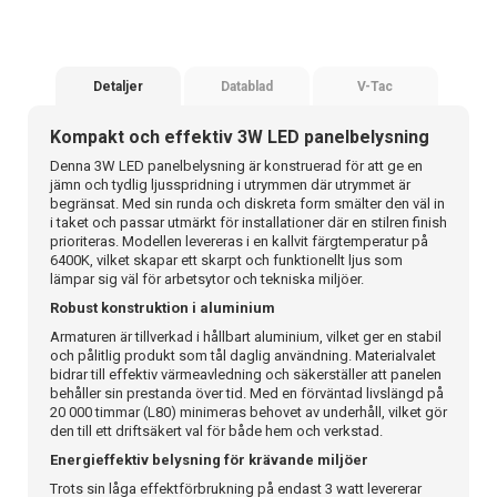
Detaljer
Datablad
V-Tac
Kompakt och effektiv 3W LED panelbelysning
Denna 3W LED panelbelysning är konstruerad för att ge en
jämn och tydlig ljusspridning i utrymmen där utrymmet är
begränsat. Med sin runda och diskreta form smälter den väl in
i taket och passar utmärkt för installationer där en stilren finish
prioriteras. Modellen levereras i en kallvit färgtemperatur på
6400K, vilket skapar ett skarpt och funktionellt ljus som
lämpar sig väl för arbetsytor och tekniska miljöer.
Robust konstruktion i aluminium
Armaturen är tillverkad i hållbart aluminium, vilket ger en stabil
och pålitlig produkt som tål daglig användning. Materialvalet
bidrar till effektiv värmeavledning och säkerställer att panelen
behåller sin prestanda över tid. Med en förväntad livslängd på
20 000 timmar (L80) minimeras behovet av underhåll, vilket gör
den till ett driftsäkert val för både hem och verkstad.
Energieffektiv belysning för krävande miljöer
Trots sin låga effektförbrukning på endast 3 watt levererar